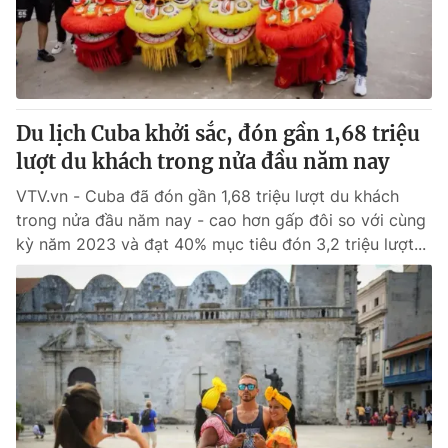
Giao lưu trực tuyến
Sản phẩm
Lịch phát sóng
Thị trường
Tư vấn
Du lịch Cuba khởi sắc, đón gần 1,68 triệu
Chuyên mục khác
lượt du khách trong nửa đầu năm nay
Emagazine
Podcast
VTV.vn - Cuba đã đón gần 1,68 triệu lượt du khách
trong nửa đầu năm nay - cao hơn gấp đôi so với cùng
Photo
Infographic
kỳ năm 2023 và đạt 40% mục tiêu đón 3,2 triệu lượt...
Video
Shorts video
VTV Money
VTV Thể thao
VTV Sức khoẻ
Bất động sản