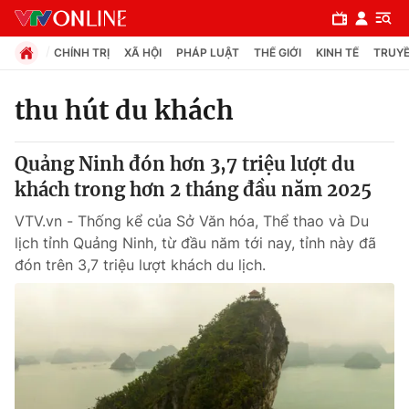
CHÍNH TRỊ
XÃ HỘI
PHÁP LUẬT
THẾ GIỚI
KINH TẾ
TRUYỀ
thu hút du khách
Chuyên mục
Quảng Ninh đón hơn 3,7 triệu lượt du
Chính trị
khách trong hơn 2 tháng đầu năm 2025
VTV.vn - Thống kể của Sở Văn hóa, Thể thao và Du
Xã hội
lịch tỉnh Quảng Ninh, từ đầu năm tới nay, tỉnh này đã
đón trên 3,7 triệu lượt khách du lịch.
Pháp luật
Y tế
Thế giới