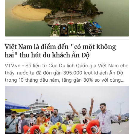
Tin tức
Kinh tế
Thế giới đó đây
Tài chính
Dữ liệu và đời sống
Câu chuyện quốc tế
Thị trường
Việt Nam là điểm đến "có một không
Truyền hình
Góc doanh nghiệp
hai" thu hút du khách Ấn Độ
Phim VTV
Giải trí
VTV.vn - Số liệu từ Cục Du lịch Quốc gia Việt Nam cho
Hậu trường
thấy, nước ta đã đón gần 395.000 lượt khách Ấn Độ
Điện ảnh
trong 10 tháng đầu năm, tăng gần 30% so với cùng...
Đời sống
Nhân vật
Âm nhạc
Du lịch
Khán giả
Giáo dục
Sao
Làm đẹp
Giải sao mai
Tuyển sinh
Công nghệ
Chất lượng cuộc sống
Học trực tuyến
Hitech Công nghệ tương lai