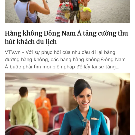
Thị trường 24h
Tấm lòng Việt
VTV4
Vươn mình bằng AI
Hàng không Đông Nam Á tăng cường thu
VTV9
VTV8
hút khách du lịch
VTV.vn - Với sự phục hồi của nhu cầu đi lại bằng
Liên hệ tòa soạn
English
đường hàng không, các hãng hàng không Đông Nam
Á buộc phải tìm mọi biện pháp để lấy lại sự tăng...
THỜI BÁO VTV
Theo dõi báo trên
Cơ quan chủ quản:
Đài Truyền hình Việt Nam
Cơ quan báo chí:
Thời báo VTV