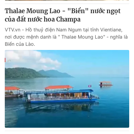
Thalae Moung Lao - "Biển" nước ngọt
® Cấm sao chép dưới mọi hình thức nếu không có sự chấp
của đất nước hoa Champa
thuận bằng văn bản. Ghi rõ nguồn VTV.vn khi phát hành lại
thông tin từ website này.
VTV.vn - Hồ thuỷ điện Nam Ngum tại tỉnh Vientiane,
nơi được mệnh danh là " Thalae Moung Lao" - nghĩa là
Biển của Lào.