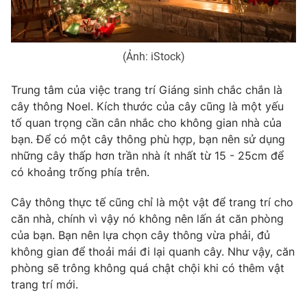
Photo
Infographic
(Ảnh: iStock)
Video
Shorts video
Trung tâm của việc trang trí Giáng sinh chắc chắn là
VTV Money
VTV Thể thao
cây thông Noel. Kích thước của cây cũng là một yếu
tố quan trọng cần cân nhắc cho không gian nhà của
bạn. Để có một cây thông phù hợp, bạn nên sử dụng
VTV Sức khoẻ
Bất động sản
những cây thấp hơn trần nhà ít nhất từ 15 - 25cm để
có khoảng trống phía trên.
Thị trường 24h
Tấm lòng Việt
Cây thông thực tế cũng chỉ là một vật để trang trí cho
căn nhà, chính vì vậy nó không nên lấn át căn phòng
VTV4
Vươn mình bằng AI
của bạn. Bạn nên lựa chọn cây thông vừa phải, đủ
không gian để thoải mái đi lại quanh cây. Như vậy, căn
VTV9
VTV8
phòng sẽ trông không quá chật chội khi có thêm vật
trang trí mới.
Liên hệ tòa soạn
English