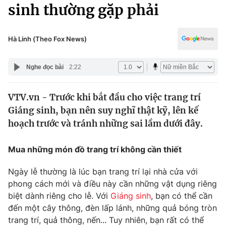
Chính trị
sinh thường gặp phải
Truyền hình
Văn hóa - Giải trí
Xã hội
Y tế
Hà Linh (Theo Fox News)
Đời sống
Pháp luật
Công nghệ
Nghe đọc bài
2:22
Giáo dục
Y tế
VTV.vn - Trước khi bắt đầu cho việc trang trí
Giáng sinh, bạn nên suy nghĩ thật kỹ, lên kế
Thế giới
hoạch trước và tránh những sai lầm dưới đây.
Tin tức
Kinh tế
Mua những món đồ trang trí không cần thiết
Thế giới đó đây
Tài chính
Ngày lễ thường là lúc bạn trang trí lại nhà cửa với
Dữ liệu và đời sống
Câu chuyện quốc tế
phong cách mới và điều này cần những vật dụng riêng
Thị trường
biệt dành riêng cho lễ. Với
Giáng sinh
, bạn có thể cần
Truyền hình
đến một cây thông, đèn lấp lánh, những quả bóng tròn
Góc doanh nghiệp
trang trí, quả thông, nến... Tuy nhiên, bạn rất có thể