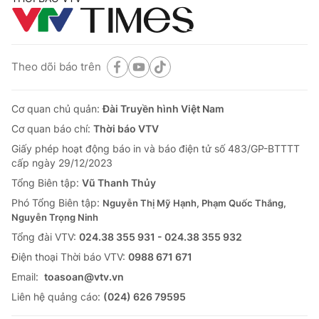
Theo dõi báo trên
Cơ quan chủ quản:
Đài Truyền hình Việt Nam
Cơ quan báo chí:
Thời báo VTV
Giấy phép hoạt động báo in và báo điện tử số 483/GP-BTTTT
cấp ngày 29/12/2023
Tổng Biên tập:
Vũ Thanh Thủy
Phó Tổng Biên tập:
Nguyễn Thị Mỹ Hạnh, Phạm Quốc Thắng,
Nguyễn Trọng Ninh
Tổng đài VTV:
024.38 355 931 - 024.38 355 932
Ðiện thoại Thời báo VTV:
0988 671 671
Email:
toasoan@vtv.vn
Liên hệ quảng cáo:
(024) 626 79595