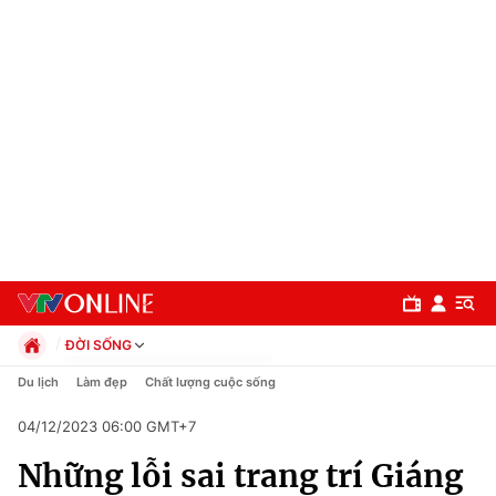
ĐỜI SỐNG
Chính trị
Du lịch
Làm đẹp
Chất lượng cuộc sống
Xã hội
04/12/2023 06:00 GMT+7
Pháp luật
Chuyên mục
Kinh tế
Những lỗi sai trang trí Giáng
Thể thao