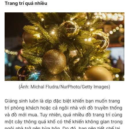
Trang trí quá nhiều
THỜI BÁO VTV
Theo dõi báo trên
Cơ quan chủ quản:
Đài Truyền hình Việt Nam
Cơ quan báo chí:
Thời báo VTV
(Ảnh: Michal Fludra/NurPhoto/Getty Images)
Giấy phép hoạt động báo in và báo điện tử số 483/GP-BTTTT
cấp ngày 29/12/2023
Giáng sinh luôn là dịp đặc biệt khiến bạn muốn trang
Tổng Biên tập:
Vũ Thanh Thủy
trí phòng khách hoặc cả ngôi nhà với đồ truyền thống
Phó Tổng Biên tập:
Nguyễn Thị Mỹ Hạnh, Phạm Quốc Thắng,
và đồ mới mua. Tuy nhiên, quá nhiều đồ trang trí cùng
Nguyễn Trọng Ninh
một cây thông quá khổ có thể khiến không gian trong
Tổng đài VTV:
024.38 355 931 - 024.38 355 932
ngôi nhà trở nên bừa bộn. Do đó, bạn nên tiết chế lại,