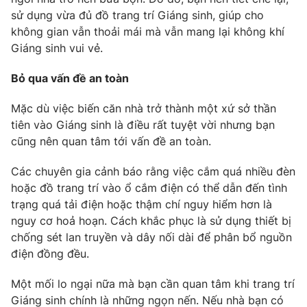
Ðiện thoại Thời báo VTV:
024.66 897 897
sử dụng vừa đủ đồ trang trí Giáng sinh, giúp cho
Email:
toasoan@vtv.vn
không gian vẫn thoải mái mà vẫn mang lại không khí
Liên hệ quảng cáo:
024-7300.7108
Giáng sinh vui vẻ.
Bỏ qua vấn đề an toàn
Mặc dù việc biến căn nhà trở thành một xứ sở thần
tiên vào Giáng sinh là điều rất tuyệt vời nhưng bạn
cũng nên quan tâm tới vấn đề an toàn.
Các chuyên gia cảnh báo rằng việc cắm quá nhiều đèn
hoặc đồ trang trí vào ổ cắm điện có thể dẫn đến tình
trạng quá tải điện hoặc thậm chí nguy hiểm hơn là
nguy cơ hoả hoạn. Cách khắc phục là sử dụng thiết bị
chống sét lan truyền và dây nối dài để phân bổ nguồn
® Cấm sao chép dưới mọi hình thức nếu không có sự chấp
điện đồng đều.
thuận bằng văn bản. Ghi rõ nguồn VTV.vn khi phát hành lại
thông tin từ website này.
Một mối lo ngại nữa mà bạn cần quan tâm khi trang trí
Giáng sinh chính là những ngọn nến. Nếu nhà bạn có