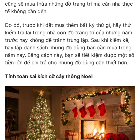
Phim VTV
cũng sẽ mua thừa những đồ trang trí mà căn nhà thực
Giải trí
tế không cần đến.
Hậu trường
Điện ảnh
Đời sống
Do đó, trước khi đặt mua thêm bất kỳ thứ gì, hãy thử
Nhân vật
Âm nhạc
kiểm tra lại trong nhà còn đồ trang trí của những năm
Du lịch
Khán giả
trước hay không để tránh trùng lặp. Sau khi kiểm kê,
Giáo dục
Sao
hãy lập danh sách những đồ dùng bạn cần mua trong
Làm đẹp
Giải sao mai
năm nay. Bằng cách này, bạn sẽ tiết kiệm được một số
Tuyển sinh
Công nghệ
tiền lớn để chi trả cho những đồ dùng cần thiết hơn.
Chất lượng cuộc sống
Học trực tuyến
Hitech Công nghệ tương lai
Tính toán sai kích cỡ cây thông Noel
Giao lưu trực tuyến
Sản phẩm
Lịch phát sóng
Thị trường
Tư vấn
Chuyên mục khác
Emagazine
Podcast