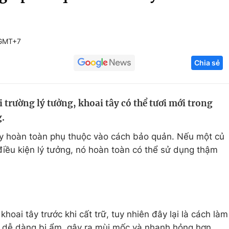
Góc ảnh
 GMT+7
Giáo dục
Công nghệ
Chia sẻ
Tuyển sinh
Hitech Công ng
Học trực tuyến
Sản phẩm
trường lý tưởng, khoai tây có thể tươi mới trong
g
Thị trường
g.
Tư vấn
ây hoàn toàn phụ thuộc vào cách bảo quản. Nếu một củ
điều kiện lý tưởng, nó hoàn toàn có thể sử dụng thậm
hoai tây trước khi cất trữ, tuy nhiên đây lại là cách làm
ai dễ dàng bị ẩm, gây ra mùi mốc và nhanh hỏng hơn.