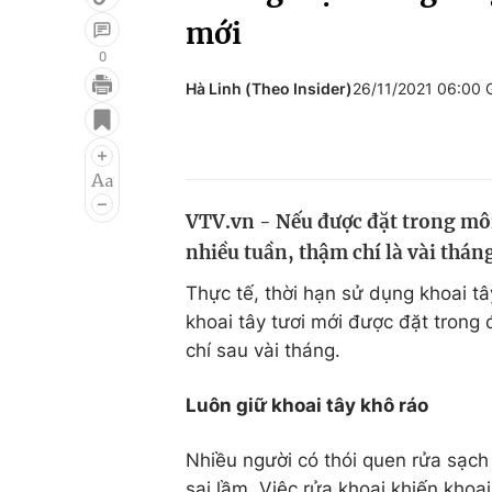
mới
0
Hà Linh (Theo Insider)
26/11/2021 06:00
Giải trí
Đời sống
Điện ảnh
Du lịch
Âm nhạc
Làm đẹp
VTV.vn - Nếu được đặt trong môi 
Sao
Chất lượng cuộc sốn
nhiều tuần, thậm chí là vài thán
Thực tế, thời hạn sử dụng khoai t
khoai tây tươi mới được đặt trong 
chí sau vài tháng.
Luôn giữ khoai tây khô ráo
Nhiều người có thói quen rửa sạch k
sai lầm. Việc rửa khoai khiến kho