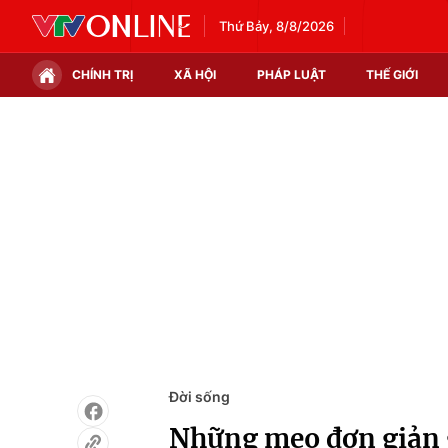
Thứ Bảy, 8/8/2026
CHÍNH TRỊ
XÃ HỘI
PHÁP LUẬT
THẾ GIỚI
Chính trị
Xã hội
Thế giới
Kinh tế
Tin tức
Tài chính
Thế giới đó đây
Thị trường
Câu chuyện quốc tế
Góc doanh nghiệp
Dữ liệu và đời sống
Đời sống
Những mẹo đơn giản g