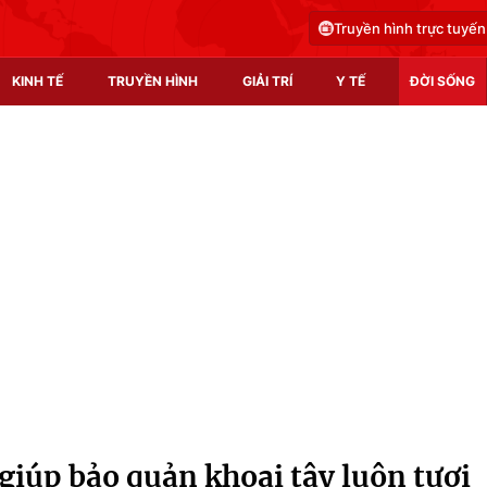
Truyền hình trực tuyến
KINH TẾ
TRUYỀN HÌNH
GIẢI TRÍ
Y TẾ
ĐỜI SỐNG
Pháp luật
Y tế
Truyền hình
Multimedia
Phim VTV
Video
Hậu trường
Shorts video
Nhân vật
Podcast
Khán giả
EMagazine
Giải sao mai
Photo
iúp bảo quản khoai tây luôn tươi
Infographic