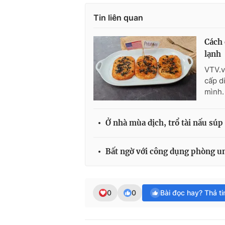
Tin liên quan
Cách 
lạnh
VTV.v
cấp d
mình.
Ở nhà mùa dịch, trổ tài nấu súp
Bất ngờ với công dụng phòng un
0
0
Bài đọc hay? Thả t