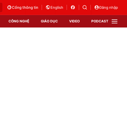
Cổng thông tin
English
Đăng nhập
CÔNG NGHỆ
GIÁO DỤC
VIDEO
PODCAST
VTV Money
VTV Thể thao
VTV Sức khoẻ
Bất động sản
Thị trường 24h
Tấm lòng Việt
Vươn mình bằng AI
VTV4
VTV8
VTV9
Lịch phát sóng
Giao lưu trực tuyến
Sự kiện