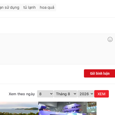
hạn sử dụng
tủ lạnh
hoa quả
Gửi bình luận
Xem theo ngày
XEM