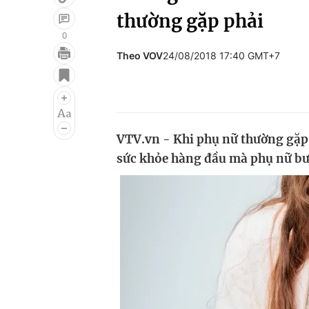
thường gặp phải
0
Theo VOV
24/08/2018 17:40 GMT+7
Giải trí
Đời sống
Điện ảnh
Du lịch
Âm nhạc
Làm đẹp
VTV.vn - Khi phụ nữ thường gặp 
Sao
Chất lượng cuộc sốn
sức khỏe hàng đầu mà phụ nữ bướ