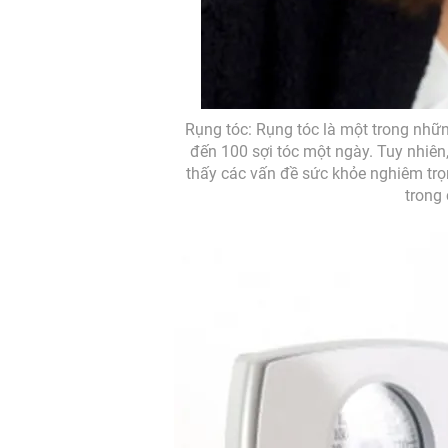
Rụng tóc: Rụng tóc là một trong nhữ
đến 100 sợi tóc một ngày. Tuy nhiên,
thấy các vấn đề sức khỏe nghiêm trọ
trong 