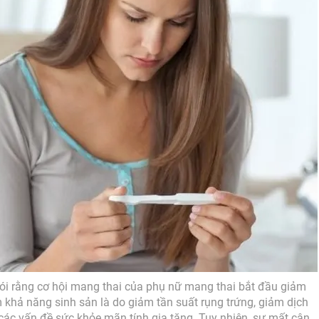
ói rằng cơ hội mang thai của phụ nữ mang thai bắt đầu giảm
 khả năng sinh sản là do giảm tần suất rụng trứng, giảm dịch
các vấn đề sức khỏe mãn tính gia tăng. Tuy nhiên, sự mất cân