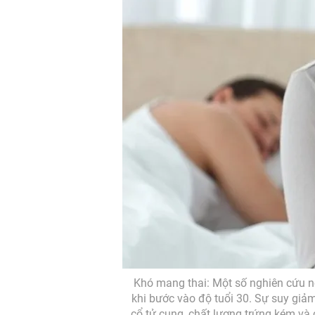
Khó mang thai: Một số nghiên cứu n
khi bước vào độ tuổi 30. Sự suy giảm
cổ tử cung, chất lượng trứng kém và 