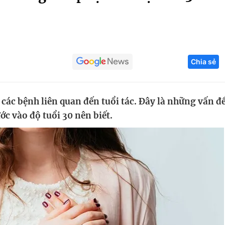
Góc ảnh
Giáo dục
Công nghệ
Chia sẻ
Tuyển sinh
Hitech Công ng
Học trực tuyến
Sản phẩm
các bệnh liên quan đến tuổi tác. Đây là những vấn đ
g
Thị trường
c vào độ tuổi 30 nên biết.
Tư vấn