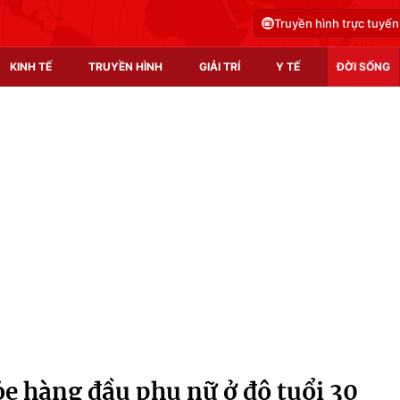
Truyền hình trực tuyến
KINH TẾ
TRUYỀN HÌNH
GIẢI TRÍ
Y TẾ
ĐỜI SỐNG
Pháp luật
Y tế
Truyền hình
Multimedia
Phim VTV
Video
Hậu trường
Shorts video
Nhân vật
Podcast
Khán giả
EMagazine
Giải sao mai
Photo
e hàng đầu phụ nữ ở độ tuổi 30
Infographic