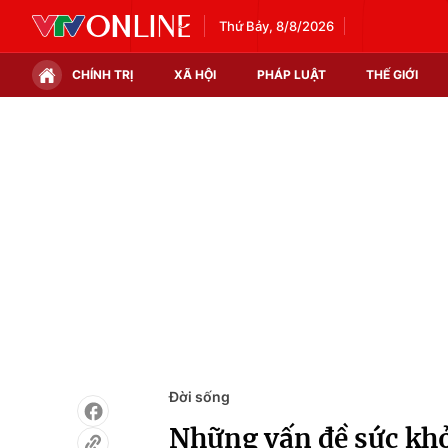
Thứ Bảy, 8/8/2026
CHÍNH TRỊ
XÃ HỘI
PHÁP LUẬT
THẾ GIỚI
Chính trị
Xã hội
Thế giới
Kinh tế
Tin tức
Tài chính
Thế giới đó đây
Thị trường
Câu chuyện quốc tế
Góc doanh nghiệp
Dữ liệu và đời sống
Đời sống
Những vấn đề sức khỏ