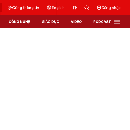
Cổng thông tin
English
Đăng nhập
CÔNG NGHỆ
GIÁO DỤC
VIDEO
PODCAST
VTV Money
VTV Thể thao
VTV Sức khoẻ
Bất động sản
Thị trường 24h
Tấm lòng Việt
Vươn mình bằng AI
VTV4
VTV8
VTV9
Lịch phát sóng
Giao lưu trực tuyến
Sự kiện