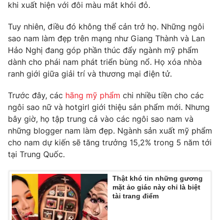
khi xuất hiện với đôi màu mắt khói đỏ.
Photo
Infographic
Tuy nhiên, điều đó không thể cản trở họ. Những ngôi
sao nam làm đẹp trên mạng như Giang Thành và Lan
Video
Shorts video
Hảo Nghị đang góp phần thúc đẩy ngành mỹ phẩm
dành cho phái nam phát triển bùng nổ. Họ xóa nhòa
VTV Money
VTV Thể thao
ranh giới giữa giải trí và thương mại điện tử.
Trước đây, các
hãng mỹ phẩm
chi nhiều tiền cho các
VTV Sức khoẻ
Bất động sản
ngôi sao nữ và hotgirl giới thiệu sản phẩm mới. Nhưng
bây giờ, họ tập trung cả vào các ngôi sao nam và
Thị trường 24h
Tấm lòng Việt
những blogger nam làm đẹp. Ngành sản xuất mỹ phẩm
cho nam dự kiến sẽ tăng trưởng 15,2% trong 5 năm tới
tại Trung Quốc.
VTV4
Vươn mình bằng AI
Thật khó tin những gương
VTV9
VTV8
mặt ảo giác này chỉ là biệt
tài trang điểm
Liên hệ tòa soạn
English