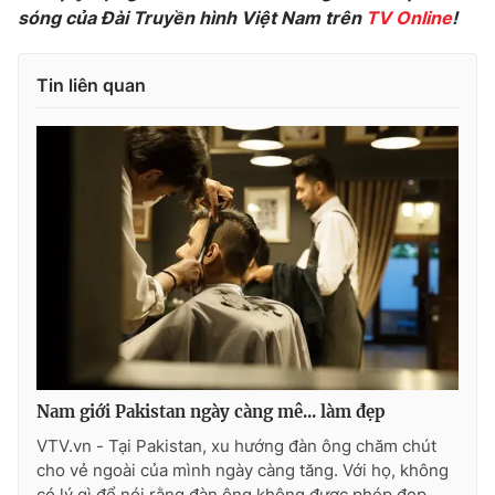
Ðiện thoại Thời báo VTV:
024.66 897 897
sóng của Đài Truyền hình Việt Nam trên
TV Online
!
Email:
toasoan@vtv.vn
Liên hệ quảng cáo:
024-7300.7108
Tin liên quan
® Cấm sao chép dưới mọi hình thức nếu không có sự chấp
thuận bằng văn bản. Ghi rõ nguồn VTV.vn khi phát hành lại
Nam giới Pakistan ngày càng mê... làm đẹp
thông tin từ website này.
VTV.vn - Tại Pakistan, xu hướng đàn ông chăm chút
cho vẻ ngoài của mình ngày càng tăng. Với họ, không
có lý gì để nói rằng đàn ông không được phép đẹp.