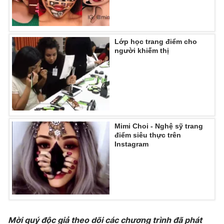
Lớp học trang điểm cho
THỜI BÁO VTV
người khiếm thị
Theo dõi báo trên
Cơ quan chủ quản:
Đài Truyền hình Việt Nam
Mimi Choi - Nghệ sỹ trang
điểm siêu thực trên
Cơ quan báo chí:
Thời báo VTV
Instagram
Giấy phép hoạt động báo in và báo điện tử số 483/GP-BTTTT
cấp ngày 29/12/2023
Tổng Biên tập:
Vũ Thanh Thủy
Phó Tổng Biên tập:
Nguyễn Thị Mỹ Hạnh, Phạm Quốc Thắng,
Nguyễn Trọng Ninh
Tổng đài VTV:
024.38 355 931 - 024.38 355 932
Mời quý độc giả theo dõi các chương trình đã phát