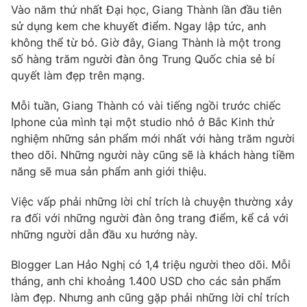
Phim VTV
Vào năm thứ nhất Đại học, Giang Thành lần đầu tiên
Giải trí
sử dụng kem che khuyết điểm. Ngay lập tức, anh
Hậu trường
không thể từ bỏ. Giờ đây, Giang Thành là một trong
Điện ảnh
Đời sống
Nhân vật
số hàng trăm người đàn ông Trung Quốc chia sẻ bí
Âm nhạc
quyết làm đẹp trên mạng.
Du lịch
Khán giả
Giáo dục
Sao
Mỗi tuần, Giang Thành có vài tiếng ngồi trước chiếc
Làm đẹp
Giải sao mai
Iphone của mình tại một studio nhỏ ở Bắc Kinh thử
Tuyển sinh
Công nghệ
Chất lượng cuộc sống
nghiệm những sản phẩm mới nhất với hàng trăm người
Học trực tuyến
theo dõi. Những người này cũng sẽ là khách hàng tiềm
Hitech Công nghệ tương lai
năng sẽ mua sản phẩm anh giới thiệu.
Giao lưu trực tuyến
Sản phẩm
Việc vấp phải những lời chỉ trích là chuyện thường xảy
Lịch phát sóng
Thị trường
ra đối với những người đàn ông trang điểm, kể cả với
những người dẫn đầu xu hướng này.
Tư vấn
Chuyên mục khác
Blogger Lan Hảo Nghị có 1,4 triệu người theo dõi. Mỗi
tháng, anh chi khoảng 1.400 USD cho các sản phẩm
Emagazine
Podcast
làm đẹp. Nhưng anh cũng gặp phải những lời chỉ trích