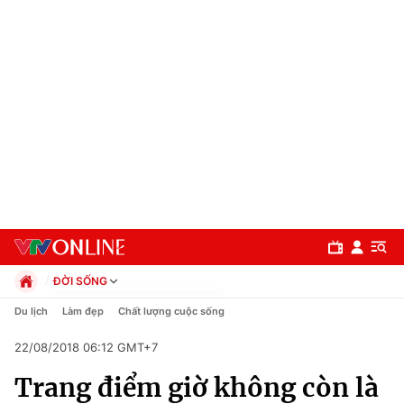
ĐỜI SỐNG
Chính trị
Du lịch
Làm đẹp
Chất lượng cuộc sống
Xã hội
22/08/2018 06:12 GMT+7
Pháp luật
Chuyên mục
Kinh tế
Trang điểm giờ không còn là
Thể thao