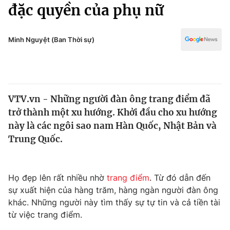
Chính trị
đặc quyền của phụ nữ
Truyền hình
Văn hóa - Giải trí
Xã hội
Y tế
Minh Nguyệt (Ban Thời sự)
Đời sống
Pháp luật
Công nghệ
Giáo dục
Y tế
VTV.vn - Những người đàn ông trang điểm đã
trở thành một xu hướng. Khởi đầu cho xu hướng
Thế giới
này là các ngôi sao nam Hàn Quốc, Nhật Bản và
Trung Quốc.
Tin tức
Kinh tế
Thế giới đó đây
Tài chính
Họ đẹp lên rất nhiều nhờ
trang điểm
. Từ đó dẫn đến
Dữ liệu và đời sống
Câu chuyện quốc tế
sự xuất hiện của hàng trăm, hàng ngàn người đàn ông
Thị trường
khác. Những người này tìm thấy sự tự tin và cả tiền tài
Truyền hình
Góc doanh nghiệp
từ việc trang điểm.