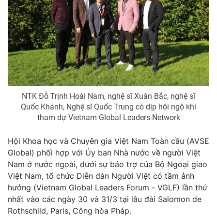
Photo
Infographic
Video
Shorts video
VTV Money
VTV Thể thao
NTK Đỗ Trịnh Hoài Nam, nghệ sĩ Xuân Bắc, nghệ sĩ
VTV Sức khoẻ
Bất động sản
Quốc Khánh, Nghệ sĩ Quốc Trung có dịp hội ngộ khi
tham dự Vietnam Global Leaders Network
Thị trường 24h
Tấm lòng Việt
Hội Khoa học và Chuyên gia Việt Nam Toàn cầu (AVSE
Global) phối hợp với Ủy ban Nhà nước về người Việt
VTV4
Vươn mình bằng AI
Nam ở nước ngoài, dưới sự bảo trợ của Bộ Ngoại giao
Việt Nam, tổ chức Diễn đàn Người Việt có tầm ảnh
VTV9
VTV8
hưởng (Vietnam Global Leaders Forum - VGLF) lần thứ
nhất vào các ngày 30 và 31/3 tại lâu đài Salomon de
Rothschild, Paris, Công hòa Pháp.
Liên hệ tòa soạn
English