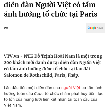
Chính trị
diễn đàn Người Việt có tầm
Truyền hình
ảnh hưởng tổ chức tại Paris
Văn hóa - Giải trí
Xã hội
Y tế
Đời sống
PV
Pháp luật
Công nghệ
Giáo dục
Y tế
VTV.vn - NTK Đỗ Trịnh Hoài Nam là một trong
Thế giới
200 khách mời danh dự tại diễn đàn Người Việt
Tin tức
có tầm ảnh hưởng được tổ chức tại lâu đài
Kinh tế
Salomon de Rothschild, Paris, Pháp.
Thế giới đó đây
Tài chính
Dữ liệu và đời sống
Câu chuyện quốc tế
Lần đầu tiên một diễn đàn cho
người Việt
có tầm ảnh
Thị trường
hưởng toàn cầu được tổ chức nhằm phát huy tiềm lực
to lớn của mạng lưới liên kết nhân tài toàn cầu của
Truyền hình
Góc doanh nghiệp
Việt Nam.