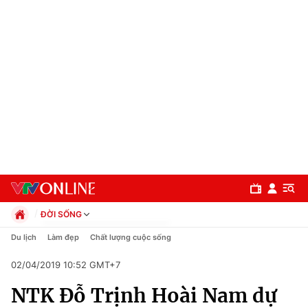
ĐỜI SỐNG
Chính trị
Du lịch
Làm đẹp
Chất lượng cuộc sống
Xã hội
02/04/2019 10:52 GMT+7
Pháp luật
Chuyên mục
Kinh tế
NTK Đỗ Trịnh Hoài Nam dự
Thể thao