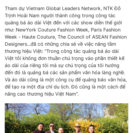
Phim VTV
Giải trí
Tham dự Vietnam Global Leaders Network, NTK Đỗ
Hậu trường
Trịnh Hoài Nam người thành công trong công tác
Điện ảnh
quảng bá áo dài Việt đến với các show diễn thế giới
Đời sống
Nhân vật
như: NewYork Couture Fashion Week, Paris Fashion
Âm nhạc
Du lịch
Week - Haute Couture, The Council of ASEAN Fashion
Khán giả
Giáo dục
Sao
Designers...đã có những chia sẻ về việc nâng tầm
Làm đẹp
Giải sao mai
thương hiệu Việt: "Trong công tác quảng bá áo dài
Tuyển sinh
Công nghệ
Việt tôi không đơn thuần chú trọng vào phần thiết kế
Chất lượng cuộc sống
Học trực tuyến
áo dài của riêng tôi mà sự chú trọng của tôi hướng
Hitech Công nghệ tương lai
đến đó là quảng bá các sản phẩm văn hóa làng nghề.
Giao lưu trực tuyến
Và áo dài cũng là một công cụ để quảng báo văn hóa,
Sản phẩm
để tạo ra một địa chỉ du lịch. Đó cũng là một cách để
Lịch phát sóng
nâng cao thương hiệu Việt Nam".
Thị trường
Tư vấn
Chuyên mục khác
Emagazine
Podcast