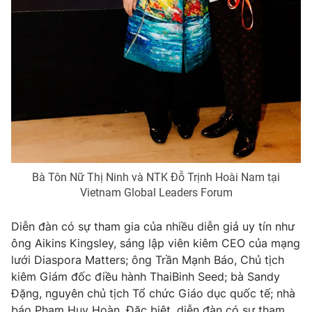
Ðiện thoại Thời báo VTV:
024.66 897 897
Email:
toasoan@vtv.vn
Liên hệ quảng cáo:
024-7300.7108
Bà Tôn Nữ Thị Ninh và NTK Đỗ Trịnh Hoài Nam tại
Vietnam Global Leaders Forum
Diễn đàn có sự tham gia của nhiều diễn giả uy tín như
ông Aikins Kingsley, sáng lập viên kiêm CEO của mạng
® Cấm sao chép dưới mọi hình thức nếu không có sự chấp
thuận bằng văn bản. Ghi rõ nguồn VTV.vn khi phát hành lại
lưới Diaspora Matters; ông Trần Mạnh Báo, Chủ tịch
thông tin từ website này.
kiêm Giám đốc điều hành ThaiBinh Seed; bà Sandy
Đặng, nguyên chủ tịch Tổ chức Giáo dục quốc tế; nhà
báo Phạm Huy Hoàn. Đặc biệt, diễn đàn có sự tham