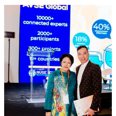
THỜI BÁO VTV
Theo dõi báo trên
Cơ quan chủ quản:
Đài Truyền hình Việt Nam
Cơ quan báo chí:
Thời báo VTV
Giấy phép hoạt động báo in và báo điện tử số 483/GP-BTTTT
cấp ngày 29/12/2023
Tổng Biên tập:
Vũ Thanh Thủy
Phó Tổng Biên tập:
Nguyễn Thị Mỹ Hạnh, Phạm Quốc Thắng,
Nguyễn Trọng Ninh
Tổng đài VTV:
024.38 355 931 - 024.38 355 932