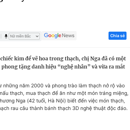
Góc ảnh
Giáo dục
Công nghệ
Chia sẻ
Tuyển sinh
Hitech Công ng
Học trực tuyến
Sản phẩm
chiếc kim để vẽ hoa trong thạch, chị Nga đã có một
g
Thị trường
c phong tặng danh hiệu “nghệ nhân” và vừa ra mắt
Tư vấn
ừ những năm 2000 và phong trào làm thạch nở rộ vào
 nấu thạch, mua thạch để ăn như một món tráng miệng,
Phương Nga (42 tuổi, Hà Nội) biết đến việc món thạch,
 thạch rau câu thành bánh thạch 3D nghệ thuật độc đáo.