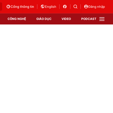
Cổng thông tin
English
Đăng nhập
CÔNG NGHỆ
GIÁO DỤC
VIDEO
PODCAST
VTV Money
VTV Thể thao
VTV Sức khoẻ
Bất động sản
Thị trường 24h
Tấm lòng Việt
Vươn mình bằng AI
VTV4
VTV8
VTV9
Lịch phát sóng
Giao lưu trực tuyến
Sự kiện