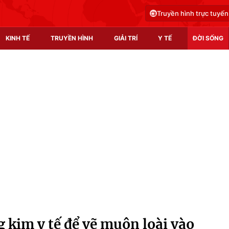
Truyền hình trực tuyến
KINH TẾ
TRUYỀN HÌNH
GIẢI TRÍ
Y TẾ
ĐỜI SỐNG
Pháp luật
Y tế
Truyền hình
Multimedia
Phim VTV
Video
Hậu trường
Shorts video
Nhân vật
Podcast
Khán giả
EMagazine
Giải sao mai
Photo
 kim y tế để vẽ muôn loài vào
Infographic