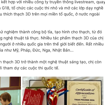
 kết hợp với nhiều công ty truyền thông livestream, qua
kim G18, tổ chức các cuộc thi nhỏ và mở các lớp dạy nghề
êu thích thạch 3D trên mọi miền tổ quốc, ở nước ngoài
thử nghiệm thành công bộ tỉa, tạo hình cho thạch, từ đó
g nghệ thuật tả thực. Nhiều tác phẩm thạch 3D của chị
gười ở nhiều quốc gia trên thế giới biết đến. Rất nhiều
gia như Mỹ, Pháp, Đức, Nga, Nhật Bản...
 thạch 3D trở thành một nghệ thuật sáng tạo, chị còn
đi tham dự các cuộc thi quốc tế.