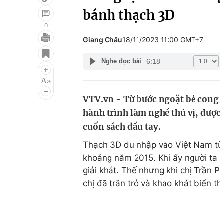
bánh thạch 3D
0
Giang Châu
18/11/2023 11:00 GMT+7
Giải trí
Đời sống
6:18
Nghe đọc bài
Điện ảnh
Du lịch
Âm nhạc
Làm đẹp
VTV.vn - Từ bước ngoặt bẻ cong 
Sao
Chất lượng cuộc sốn
hành trình làm nghề thú vị, đượ
cuốn sách đầu tay.
Thạch 3D du nhập vào Việt Nam t
khoảng năm 2015. Khi ấy người ta
giải khát. Thế nhưng khi chị Trần 
chị đã trăn trở và khao khát biến