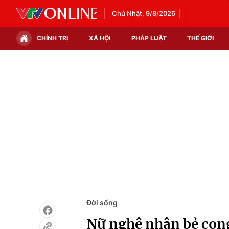
Chủ Nhật, 9/8/2026
CHÍNH TRỊ
XÃ HỘI
PHÁP LUẬT
THẾ GIỚI
Chính trị
Xã hội
Thế giới
Kinh tế
Tin tức
Tài chính
Thế giới đó đây
Thị trường
Câu chuyện quốc tế
Góc doanh nghiệp
Dữ liệu và đời sống
Đời sống
Nữ nghệ nhân bẻ cong