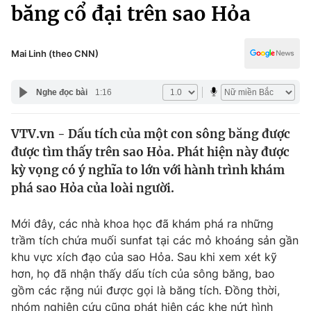
Chính trị
băng cổ đại trên sao Hỏa
Truyền hình
Văn hóa - Giải trí
Xã hội
Y tế
Mai Linh (theo CNN)
Đời sống
Pháp luật
Công nghệ
Nghe đọc bài
1:16
Giáo dục
Y tế
VTV.vn - Dấu tích của một con sông băng được
được tìm thấy trên sao Hỏa. Phát hiện này được
Thế giới
kỳ vọng có ý nghĩa to lớn với hành trình khám
phá sao Hỏa của loài người.
Tin tức
Kinh tế
Thế giới đó đây
Mới đây, các nhà khoa học đã khám phá ra những
Tài chính
trầm tích chứa muối sunfat tại các mỏ khoáng sản gần
Dữ liệu và đời sống
Câu chuyện quốc tế
khu vực xích đạo của sao Hỏa. Sau khi xem xét kỹ
Thị trường
hơn, họ đã nhận thấy dấu tích của sông băng, bao
Truyền hình
Góc doanh nghiệp
gồm các rặng núi được gọi là băng tích. Đồng thời,
nhóm nghiên cứu cũng phát hiện các khe nứt hình