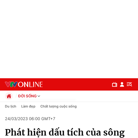
ĐỜI SỐNG
Chính trị
Du lịch
Làm đẹp
Chất lượng cuộc sống
Xã hội
24/03/2023 06:00 GMT+7
Pháp luật
Chuyên mục
Kinh tế
Phát hiện dấu tích của sông
Thể thao