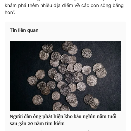
khám phá thêm nhiều địa điểm về các con sông băng
Photo
Infographic
hơn”.
Video
Shorts video
Tin liên quan
VTV Money
VTV Thể thao
VTV Sức khoẻ
Bất động sản
Thị trường 24h
Tấm lòng Việt
VTV4
Vươn mình bằng AI
VTV9
VTV8
Người đàn ông phát hiện kho báu nghìn năm tuổi
sau gần 20 năm tìm kiếm
Liên hệ tòa soạn
English