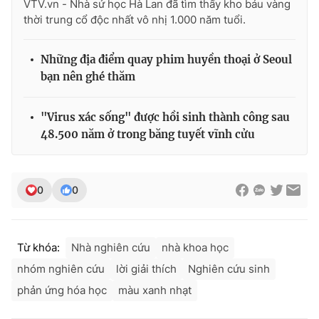
VTV.vn - Nhà sử học Hà Lan đã tìm thấy kho báu vàng
thời trung cổ độc nhất vô nhị 1.000 năm tuổi.
Những địa điểm quay phim huyền thoại ở Seoul
THỜI BÁO VTV
bạn nên ghé thăm
"Virus xác sống" được hồi sinh thành công sau
48.500 năm ở trong băng tuyết vĩnh cửu
Theo dõi báo trên
Cơ quan chủ quản:
Đài Truyền hình Việt Nam
0
0
Cơ quan báo chí:
Thời báo VTV
Giấy phép hoạt động báo in và báo điện tử số 483/GP-BTTTT
cấp ngày 29/12/2023
Từ khóa:
Nhà nghiên cứu
nhà khoa học
Tổng Biên tập:
Vũ Thanh Thủy
nhóm nghiên cứu
lời giải thích
Nghiên cứu sinh
Phó Tổng Biên tập:
Nguyễn Thị Mỹ Hạnh, Phạm Quốc Thắng,
Nguyễn Trọng Ninh
phản ứng hóa học
màu xanh nhạt
Tổng đài VTV:
024.38 355 931 - 024.38 355 932