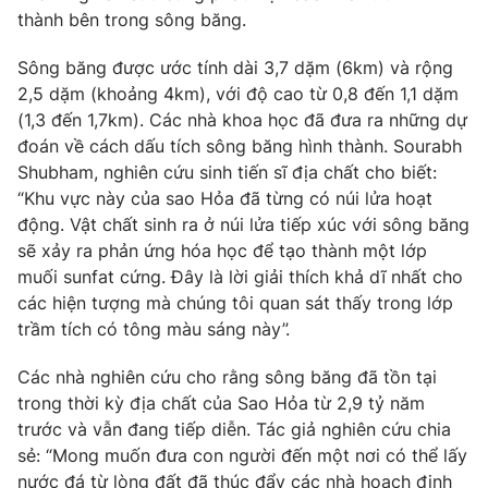
Phim VTV
thành bên trong sông băng.
Giải trí
Hậu trường
Sông băng được ước tính dài 3,7 dặm (6km) và rộng
Điện ảnh
Đời sống
Nhân vật
2,5 dặm (khoảng 4km), với độ cao từ 0,8 đến 1,1 dặm
Âm nhạc
(1,3 đến 1,7km). Các nhà khoa học đã đưa ra những dự
Du lịch
Khán giả
đoán về cách dấu tích sông băng hình thành. Sourabh
Giáo dục
Sao
Shubham, nghiên cứu sinh tiến sĩ địa chất cho biết:
Làm đẹp
Giải sao mai
Tuyển sinh
“Khu vực này của sao Hỏa đã từng có núi lửa hoạt
Công nghệ
Chất lượng cuộc sống
động. Vật chất sinh ra ở núi lửa tiếp xúc với sông băng
Học trực tuyến
sẽ xảy ra phản ứng hóa học để tạo thành một lớp
Hitech Công nghệ tương lai
Giao lưu trực tuyến
muối sunfat cứng. Đây là lời giải thích khả dĩ nhất cho
Sản phẩm
các hiện tượng mà chúng tôi quan sát thấy trong lớp
trầm tích có tông màu sáng này”.
Lịch phát sóng
Thị trường
Các nhà nghiên cứu cho rằng sông băng đã tồn tại
Tư vấn
trong thời kỳ địa chất của Sao Hỏa từ 2,9 tỷ năm
Chuyên mục khác
trước và vẫn đang tiếp diễn. Tác giả nghiên cứu chia
sẻ: “Mong muốn đưa con người đến một nơi có thể lấy
Emagazine
Podcast
nước đá từ lòng đất đã thúc đẩy các nhà hoạch định