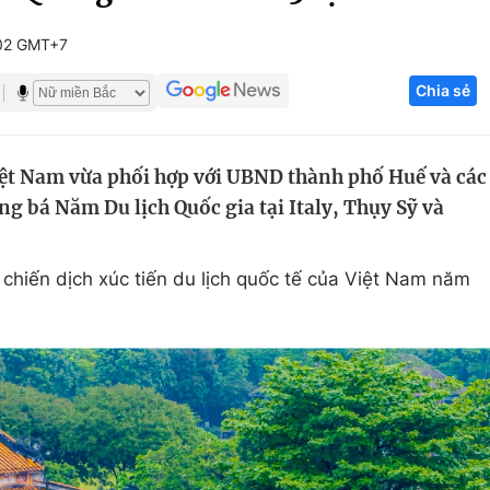
Góc ảnh
02 GMT+7
Chia sẻ
Giáo dục
Công nghệ
Tuyển sinh
Hitech Công ng
iệt Nam vừa phối hợp với UBND thành phố Huế và các
Học trực tuyến
Sản phẩm
ảng bá Năm Du lịch Quốc gia tại Italy, Thụy Sỹ và
g
Thị trường
Tư vấn
 chiến dịch xúc tiến du lịch quốc tế của Việt Nam năm