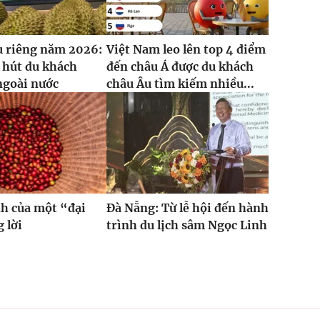
u riêng năm 2026:
Việt Nam leo lên top 4 điểm
 hút du khách
đến châu Á được du khách
ngoài nước
châu Âu tìm kiếm nhiều...
h của một “đại
Đà Nẵng: Từ lễ hội đến hành
 lời
trình du lịch sâm Ngọc Linh