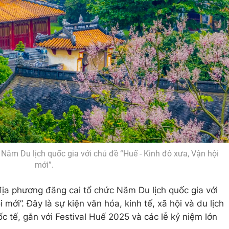
Năm Du lịch quốc gia với chủ đề “Huế - Kinh đô xưa, Vận hội
mới”.
ịa phương đăng cai tổ chức Năm Du lịch quốc gia với
mới”. Đây là sự kiện văn hóa, kinh tế, xã hội và du lịch
 tế, gắn với Festival Huế 2025 và các lễ kỷ niệm lớn