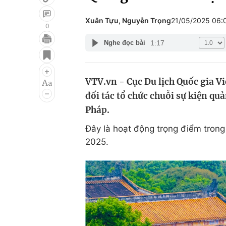
Xuân Tựu, Nguyễn Trọng
21/05/2025 06:
0
1:17
Nghe đọc bài
Giải trí
Đời sống
Điện ảnh
Du lịch
VTV.vn - Cục Du lịch Quốc gia V
Âm nhạc
Làm đẹp
đối tác tổ chức chuỗi sự kiện qu
Sao
Chất lượng cuộc sốn
Pháp.
Đây là hoạt động trọng điểm trong
2025.