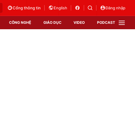
Cổng thông tin
English
Đăng nhập
CÔNG NGHỆ
GIÁO DỤC
VIDEO
PODCAST
VTV Money
VTV Thể thao
VTV Sức khoẻ
Bất động sản
Thị trường 24h
Tấm lòng Việt
Vươn mình bằng AI
VTV4
VTV8
VTV9
Lịch phát sóng
Giao lưu trực tuyến
Sự kiện