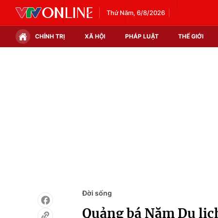
Thứ Năm, 6/8/2026
CHÍNH TRỊ
XÃ HỘI
PHÁP LUẬT
THẾ GIỚI
Chính trị
Xã hội
Thế giới
Kinh tế
Tin tức
Tài chính
Thế giới đó đây
Thị trường
Câu chuyện quốc tế
Góc doanh nghiệp
Dữ liệu và đời sống
Đời sống
Quảng bá Năm Du lịch