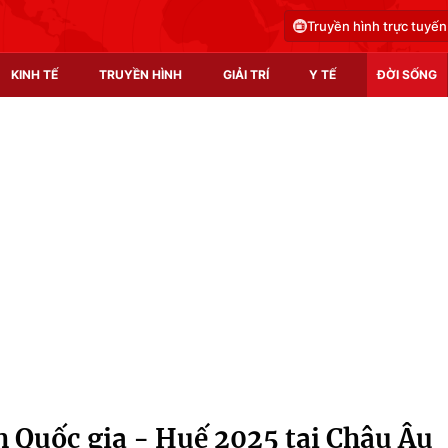
Truyền hình trực tuyến
KINH TẾ
TRUYỀN HÌNH
GIẢI TRÍ
Y TẾ
ĐỜI SỐNG
Pháp luật
Y tế
Truyền hình
Multimedia
Phim VTV
Video
Hậu trường
Shorts video
Nhân vật
Podcast
Khán giả
EMagazine
Giải sao mai
Photo
 Quốc gia - Huế 2025 tại Châu Âu
Infographic