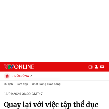
ĐỜI SỐNG
Chính trị
Du lịch
Làm đẹp
Chất lượng cuộc sống
Xã hội
14/01/2024 06:00 GMT+7
Pháp luật
Chuyên mục
Kinh tế
Quay lại với việc tập thể dục
Thể thao