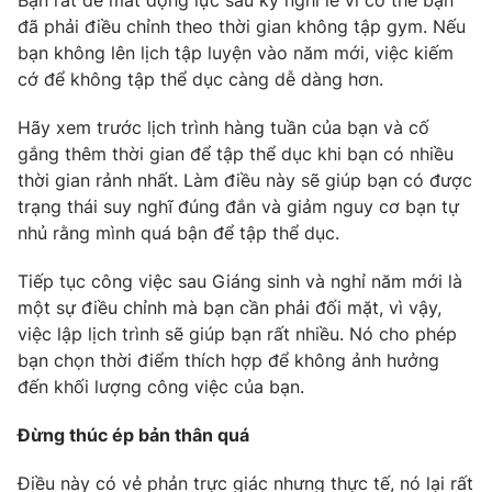
Bạn rất dễ mất động lực sau kỳ nghỉ lễ vì cơ thể bạn
đã phải điều chỉnh theo thời gian không tập gym. Nếu
Photo
Infographic
bạn không lên lịch tập luyện vào năm mới, việc kiếm
cớ để không tập thể dục càng dễ dàng hơn.
Video
Shorts video
Hãy xem trước lịch trình hàng tuần của bạn và cố
gắng thêm thời gian để tập thể dục khi bạn có nhiều
VTV Money
VTV Thể thao
thời gian rảnh nhất. Làm điều này sẽ giúp bạn có được
trạng thái suy nghĩ đúng đắn và giảm nguy cơ bạn tự
VTV Sức khoẻ
Bất động sản
nhủ rằng mình quá bận để tập thể dục.
Tiếp tục công việc sau Giáng sinh và nghỉ năm mới là
Thị trường 24h
Tấm lòng Việt
một sự điều chỉnh mà bạn cần phải đối mặt, vì vậy,
việc lập lịch trình sẽ giúp bạn rất nhiều. Nó cho phép
VTV4
Vươn mình bằng AI
bạn chọn thời điểm thích hợp để không ảnh hưởng
đến khối lượng công việc của bạn.
VTV9
VTV8
Đừng thúc ép bản thân quá
Liên hệ tòa soạn
English
Điều này có vẻ phản trực giác nhưng thực tế, nó lại rất