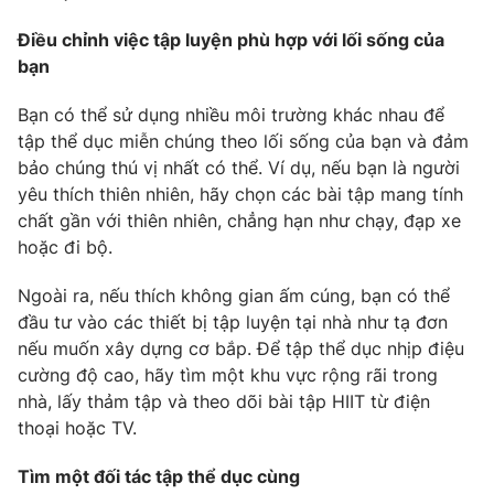
Email:
toasoan@vtv.vn
Liên hệ quảng cáo:
024-7300.7108
Điều chỉnh việc tập luyện phù hợp với lối sống của
bạn
Bạn có thể sử dụng nhiều môi trường khác nhau để
tập thể dục miễn chúng theo lối sống của bạn và đảm
bảo chúng thú vị nhất có thể. Ví dụ, nếu bạn là người
yêu thích thiên nhiên, hãy chọn các bài tập mang tính
chất gần với thiên nhiên, chẳng hạn như chạy, đạp xe
hoặc đi bộ.
Ngoài ra, nếu thích không gian ấm cúng, bạn có thể
đầu tư vào các thiết bị tập luyện tại nhà như tạ đơn
® Cấm sao chép dưới mọi hình thức nếu không có sự chấp
nếu muốn xây dựng cơ bắp. Để tập thể dục nhịp điệu
thuận bằng văn bản. Ghi rõ nguồn VTV.vn khi phát hành lại
cường độ cao, hãy tìm một khu vực rộng rãi trong
thông tin từ website này.
nhà, lấy thảm tập và theo dõi bài tập HIIT từ điện
thoại hoặc TV.
Tìm một đối tác tập thể dục cùng