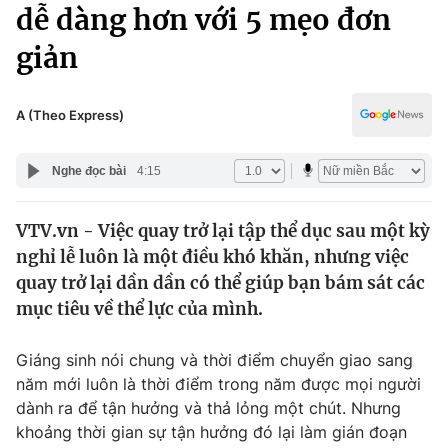
Chính trị
dễ dàng hơn với 5 mẹo đơn
Truyền hình
giản
Văn hóa - Giải trí
Xã hội
Y tế
Đời sống
A (Theo Express)
Pháp luật
Công nghệ
Giáo dục
Nghe đọc bài
4:15
Y tế
VTV.vn - Việc quay trở lại tập thể dục sau một kỳ
Thế giới
nghỉ lễ luôn là một điều khó khăn, nhưng việc
Tin tức
quay trở lại dần dần có thể giúp bạn bám sát các
Kinh tế
mục tiêu về thể lực của mình.
Thế giới đó đây
Tài chính
Dữ liệu và đời sống
Câu chuyện quốc tế
Giáng sinh nói chung và thời điểm chuyển giao sang
Thị trường
năm mới luôn là thời điểm trong năm được mọi người
dành ra để tận hưởng và thả lỏng một chút. Nhưng
Truyền hình
Góc doanh nghiệp
khoảng thời gian sự tận hưởng đó lại làm gián đoạn