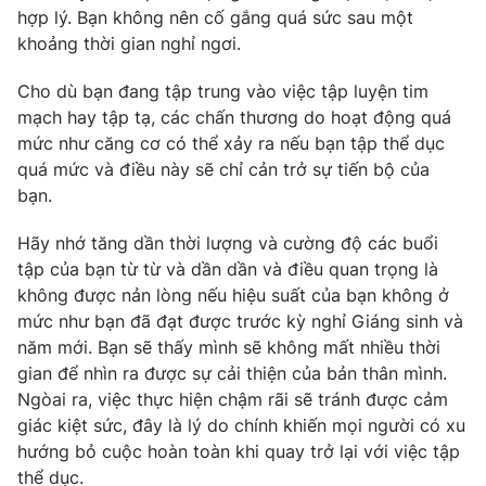
hợp lý. Bạn không nên cố gắng quá sức sau một
khoảng thời gian nghỉ ngơi.
Cho dù bạn đang tập trung vào việc tập luyện tim
THỜI BÁO VTV
mạch hay tập tạ, các chấn thương do hoạt động quá
mức như căng cơ có thể xảy ra nếu bạn tập thể dục
Theo dõi báo trên
quá mức và điều này sẽ chỉ cản trở sự tiến bộ của
bạn.
Cơ quan chủ quản:
Đài Truyền hình Việt Nam
Hãy nhớ tăng dần thời lượng và cường độ các buổi
Cơ quan báo chí:
Thời báo VTV
tập của bạn từ từ và dần dần và điều quan trọng là
Giấy phép hoạt động báo in và báo điện tử số 483/GP-BTTTT
không được nản lòng nếu hiệu suất của bạn không ở
cấp ngày 29/12/2023
mức như bạn đã đạt được trước kỳ nghỉ Giáng sinh và
Tổng Biên tập:
Vũ Thanh Thủy
năm mới. Bạn sẽ thấy mình sẽ không mất nhiều thời
gian để nhìn ra được sự cải thiện của bản thân mình.
Phó Tổng Biên tập:
Nguyễn Thị Mỹ Hạnh, Phạm Quốc Thắng,
Nguyễn Trọng Ninh
Ngòai ra, việc thực hiện chậm rãi sẽ tránh được cảm
giác kiệt sức, đây là lý do chính khiến mọi người có xu
Tổng đài VTV:
024.38 355 931 - 024.38 355 932
hướng bỏ cuộc hoàn toàn khi quay trở lại với việc tập
Ðiện thoại Thời báo VTV:
024.66 897 897
thể dục.