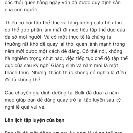
Phim VTV
các thói quen hàng ngày vốn đã được quy định sẵn
Giải trí
của con người.
Hậu trường
Điện ảnh
Thiếu cơ hội tập thể dục và tăng lượng calo tiêu thụ
Đời sống
Nhân vật
có thể góp phần làm mất đi mục tiêu tập thể dục của
Âm nhạc
Du lịch
đa số mọi người. Và có một thực tế là chúng ta
Khán giả
Giáo dục
Sao
thường rất khó để quay lại thói quen lành mạnh trong
Làm đẹp
Giải sao mai
năm mới được một cách dễ dàng. Có thể nói, không
Tuyển sinh
Công nghệ
hề nghiêm trọng chút nào, việc tiếp tục chế độ tập thể
Chất lượng cuộc sống
Học trực tuyến
dục của sau kỳ nghỉ Giáng sinh và năm mới là một
Hitech Công nghệ tương lai
thách thức. Nhưng, thách thức không có nghĩa là điều
Giao lưu trực tuyến
đó là không thể.
Sản phẩm
Lịch phát sóng
Các chuyên gia dinh dưỡng tại Bulk đã đưa ra năm
Thị trường
mẹo giúp bạn dễ dàng quay trở lại tập luyện sau kỳ
Tư vấn
nghỉ lễ quá vui vẻ.
Chuyên mục khác
Lên lịch tập luyện của bạn
Emagazine
Podcast