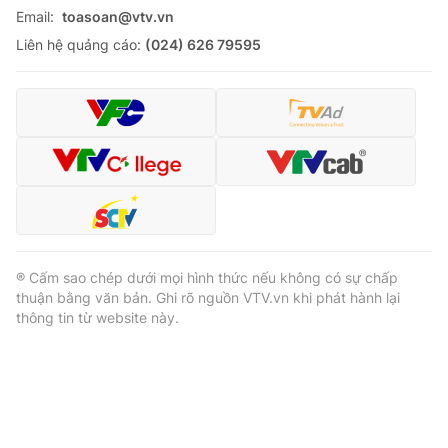
Email:
toasoan@vtv.vn
Liên hệ quảng cáo:
(024) 626 79595
® Cấm sao chép dưới mọi hình thức nếu không có sự chấp
thuận bằng văn bản. Ghi rõ nguồn VTV.vn khi phát hành lại
thông tin từ website này.