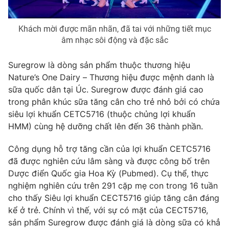
Khách mời được mãn nhãn, đã tai với những tiết mục
âm nhạc sôi động và đặc sắc
Suregrow là dòng sản phẩm thuộc thương hiệu
Nature’s One Dairy – Thương hiệu được mệnh danh là
sữa quốc dân tại Úc. Suregrow được đánh giá cao
trong phân khúc sữa tăng cân cho trẻ nhỏ bởi có chứa
siêu lợi khuẩn CETC5716 (thuộc chủng lợi khuẩn
HMM) cùng hệ dưỡng chất lên đến 36 thành phần.
Công dụng hỗ trợ tăng cần của lợi khuẩn CETC5716
đã được nghiên cứu lâm sàng và được công bố trên
Dược điển Quốc gia Hoa Kỳ (Pubmed). Cụ thể, thực
nghiệm nghiên cứu trên 291 cặp mẹ con trong 16 tuần
cho thấy Siêu lợi khuẩn CECT5716 giúp tăng cân đáng
kể ở trẻ. Chính vì thế, với sự có mặt của CECT5716,
sản phẩm Suregrow được đánh giá là dòng sữa có khẳ