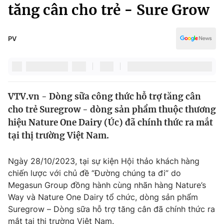
Chính trị
tăng cân cho trẻ - Sure Grow
Truyền hình
Văn hóa - Giải trí
Xã hội
Y tế
PV
Đời sống
Pháp luật
Công nghệ
Giáo dục
Y tế
VTV.vn - Dòng sữa công thức hỗ trợ tăng cân
cho trẻ Suregrow - dòng sản phẩm thuộc thương
Thế giới
hiệu Nature One Dairy (Úc) đã chính thức ra mắt
tại thị trường Việt Nam.
Tin tức
Kinh tế
Thế giới đó đây
Ngày 28/10/2023, tại sự kiện Hội thảo khách hàng
Tài chính
chiến lược với chủ đề “Đường chúng ta đi” do
Dữ liệu và đời sống
Câu chuyện quốc tế
Megasun Group đồng hành cùng nhãn hàng Nature’s
Thị trường
Way và Nature One Dairy tổ chức, dòng sản phẩm
Truyền hình
Góc doanh nghiệp
Suregrow – Dòng sữa hỗ trợ tăng cân đã chính thức ra
mắt tại thị trường Việt Nam.