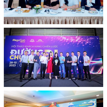
Email:
toasoan@vtv.vn
Liên hệ quảng cáo:
024-7300.7108
® Cấm sao chép dưới mọi hình thức nếu không có sự chấp
thuận bằng văn bản. Ghi rõ nguồn VTV.vn khi phát hành lại
thông tin từ website này.