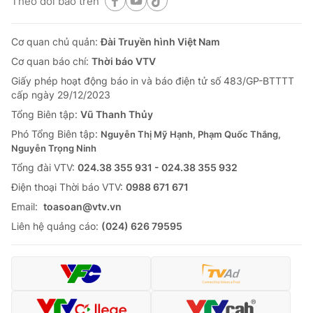
Theo dõi báo trên
Cơ quan chủ quản:
Đài Truyền hình Việt Nam
Cơ quan báo chí:
Thời báo VTV
Giấy phép hoạt động báo in và báo điện tử số 483/GP-BTTTT
cấp ngày 29/12/2023
Tổng Biên tập:
Vũ Thanh Thủy
Phó Tổng Biên tập:
Nguyễn Thị Mỹ Hạnh, Phạm Quốc Thắng,
Nguyễn Trọng Ninh
Tổng đài VTV:
024.38 355 931 - 024.38 355 932
Ðiện thoại Thời báo VTV:
0988 671 671
Email:
toasoan@vtv.vn
Liên hệ quảng cáo:
(024) 626 79595