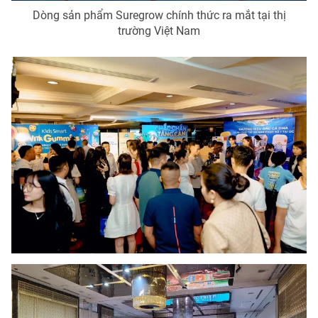
Dòng sản phẩm Suregrow chính thức ra mắt tại thị
Photo
Infographic
trường Việt Nam
Video
Shorts video
VTV Money
VTV Thể thao
VTV Sức khoẻ
Bất động sản
Thị trường 24h
Tấm lòng Việt
VTV4
Vươn mình bằng AI
VTV9
VTV8
Liên hệ tòa soạn
English