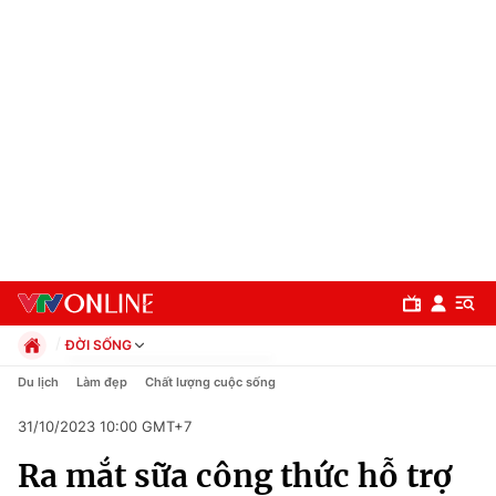
ĐỜI SỐNG
Chính trị
Du lịch
Làm đẹp
Chất lượng cuộc sống
Xã hội
31/10/2023 10:00 GMT+7
Pháp luật
Chuyên mục
Kinh tế
Ra mắt sữa công thức hỗ trợ
Thể thao