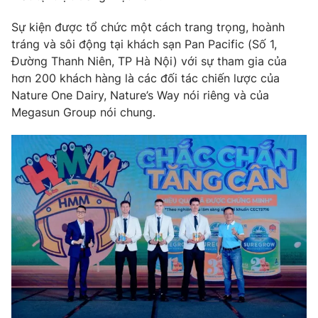
Phim VTV
Giải trí
Sự kiện được tổ chức một cách trang trọng, hoành
Hậu trường
tráng và sôi động tại khách sạn Pan Pacific (Số 1,
Điện ảnh
Đời sống
Nhân vật
Đường Thanh Niên, TP Hà Nội) với sự tham gia của
Âm nhạc
hơn 200 khách hàng là các đối tác chiến lược của
Du lịch
Khán giả
Nature One Dairy, Nature’s Way nói riêng và của
Giáo dục
Sao
Megasun Group nói chung.
Làm đẹp
Giải sao mai
Tuyển sinh
Công nghệ
Chất lượng cuộc sống
Học trực tuyến
Hitech Công nghệ tương lai
Giao lưu trực tuyến
Sản phẩm
Lịch phát sóng
Thị trường
Tư vấn
Chuyên mục khác
Emagazine
Podcast