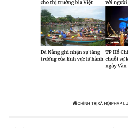
cho thị trường bia Việt
với ngườ
Đà Nẵng ghi nhận sự tăng
TP Hồ Ch
trưởng của lĩnh vực lữ hành
chuỗi sự 
ngày Văn
CHÍNH TRỊ
XÃ HỘI
PHÁP L