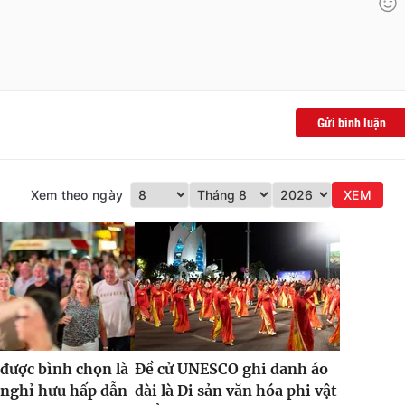
Gửi bình luận
Xem theo ngày
XEM
được bình chọn là
Đề cử UNESCO ghi danh áo
 nghỉ hưu hấp dẫn
dài là Di sản văn hóa phi vật