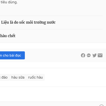
 tiêu dùng.
 Liệu là do sốc môi trường nước
 hàu chết
im cho bài đọc
 đáo
hàu sữa
ruốc hàu