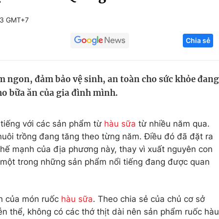
Góc ảnh
13 GMT+7
Chia sẻ
Giáo dục
Công nghệ
Tuyển sinh
Hitech Công ng
m ngon, đảm bảo vệ sinh, an toàn cho sức khỏe đang
Học trực tuyến
Sản phẩm
ho bữa ăn của gia đình mình.
g
Thị trường
Tư vấn
tiếng với các sản phẩm từ
hàu sữa
từ nhiều năm qua.
h nuôi trồng đang tăng theo từng năm. Điều đó đã đặt ra
thế mạnh của địa phương này, thay vì xuất nguyên con
à một trong những sản phẩm nổi tiếng đang được quan
nh của món ruốc
hàu sữa
. Theo chia sẻ của chủ cơ sở
ễn thể, không có các thớ thịt dài nên sản phẩm ruốc hàu