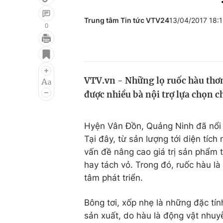
Trung tâm Tin tức VTV24
13/04/2017 18:
0
Giải trí
Đời sống
Điện ảnh
Du lịch
VTV.vn - Những lọ ruốc hàu thơ
Âm nhạc
Làm đẹp
được nhiều bà nội trợ lựa chọn c
Sao
Chất lượng cuộc sốn
Hyện Vân Đồn, Quảng Ninh đã nổi 
Tại đây, từ sản lượng tới diện tíc
vấn đề nâng cao giá trị sản phẩm 
hay tách vỏ. Trong đó, ruốc hàu l
tâm phát triển.
Bông tơi, xốp nhẹ là những đặc tí
sản xuất, do hàu là động vật nhuy