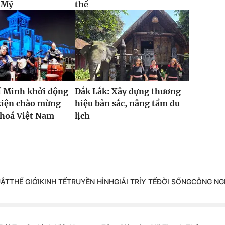
i Mỹ
thể
í Minh khởi động
Đắk Lắk: Xây dựng thương
kiện chào mừng
hiệu bản sắc, nâng tầm du
 hoá Việt Nam
lịch
UẬT
THẾ GIỚI
KINH TẾ
TRUYỀN HÌNH
GIẢI TRÍ
Y TẾ
ĐỜI SỐNG
CÔNG NG