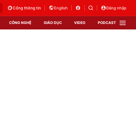
Cổng thông tin
English
Đăng nhập
CÔNG NGHỆ
GIÁO DỤC
VIDEO
PODCAST
VTV Money
VTV Thể thao
VTV Sức khoẻ
Bất động sản
Thị trường 24h
Tấm lòng Việt
Vươn mình bằng AI
VTV4
VTV8
VTV9
Lịch phát sóng
Giao lưu trực tuyến
Sự kiện