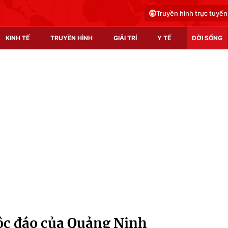
Truyền hình trực tuyến
KINH TẾ
TRUYỀN HÌNH
GIẢI TRÍ
Y TẾ
ĐỜI SỐNG
Pháp luật
Y tế
Truyền hình
Multimedia
Phim VTV
Video
Hậu trường
Shorts video
Nhân vật
Podcast
Khán giả
EMagazine
Giải sao mai
Photo
ộc đáo của Quảng Ninh
Infographic