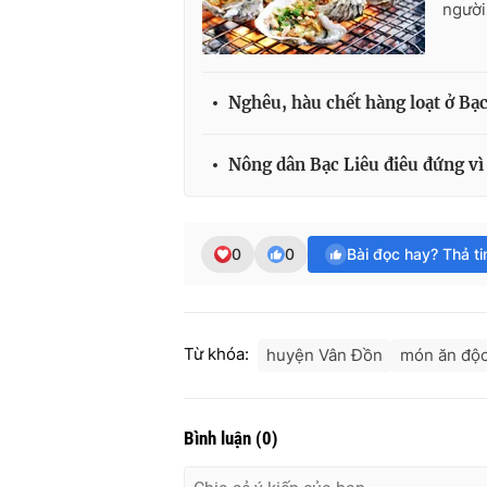
người
Nghêu, hàu chết hàng loạt ở Bạc
Nông dân Bạc Liêu điêu đứng vì
0
0
Bài đọc hay? Thả t
Từ khóa:
huyện Vân Đồn
món ăn độc
Bình luận
(
0
)