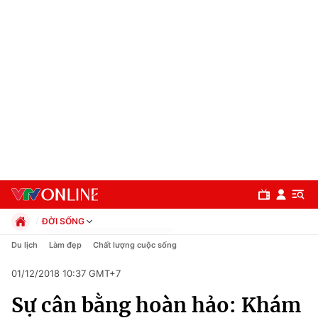
ĐỜI SỐNG
Chính trị
Du lịch
Làm đẹp
Chất lượng cuộc sống
Xã hội
01/12/2018 10:37 GMT+7
Pháp luật
Chuyên mục
Kinh tế
Sự cân bằng hoàn hảo: Khám
Thể thao