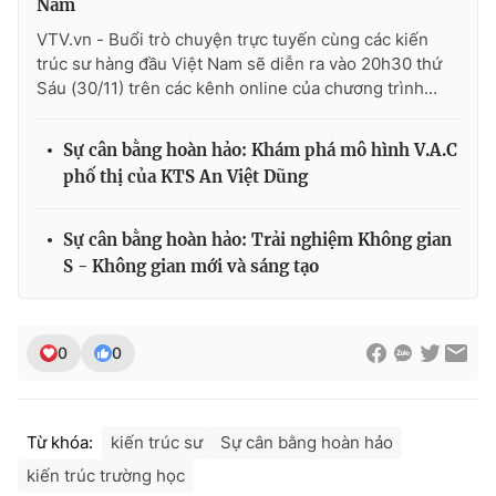
Nam
VTV.vn - Buổi trò chuyện trực tuyến cùng các kiến
trúc sư hàng đầu Việt Nam sẽ diễn ra vào 20h30 thứ
Sáu (30/11) trên các kênh online của chương trình...
THỜI BÁO VTV
Sự cân bằng hoàn hảo: Khám phá mô hình V.A.C
phố thị của KTS An Việt Dũng
Theo dõi báo trên
Sự cân bằng hoàn hảo: Trải nghiệm Không gian
S - Không gian mới và sáng tạo
Cơ quan chủ quản:
Đài Truyền hình Việt Nam
Cơ quan báo chí:
Thời báo VTV
Giấy phép hoạt động báo in và báo điện tử số 483/GP-BTTTT
0
0
cấp ngày 29/12/2023
Tổng Biên tập:
Vũ Thanh Thủy
Phó Tổng Biên tập:
Nguyễn Thị Mỹ Hạnh, Phạm Quốc Thắng,
Từ khóa:
kiến trúc sư
Sự cân bằng hoàn hảo
Nguyễn Trọng Ninh
kiến trúc trường học
Tổng đài VTV:
024.38 355 931 - 024.38 355 932