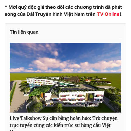
* Mời quý độc giả theo dõi các chương trình đã phát
Photo
Infographic
sóng của Đài Truyền hình Việt Nam trên
TV Online
!
Video
Shorts video
Tin liên quan
VTV Money
VTV Thể thao
VTV Sức khoẻ
Bất động sản
Thị trường 24h
Tấm lòng Việt
VTV4
Vươn mình bằng AI
VTV9
VTV8
Live Talkshow Sự cân bằng hoàn hảo: Trò chuyện
trực tuyến cùng các kiến trúc sư hàng đầu Việt
Liên hệ tòa soạn
English