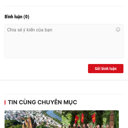
Ðiện thoại Thời báo VTV:
024.66 897 897
Email:
toasoan@vtv.vn
Bình luận
(
0
)
Liên hệ quảng cáo:
024-7300.7108
Gửi bình luận
® Cấm sao chép dưới mọi hình thức nếu không có sự chấp
TIN CÙNG CHUYÊN MỤC
thuận bằng văn bản. Ghi rõ nguồn VTV.vn khi phát hành lại
thông tin từ website này.