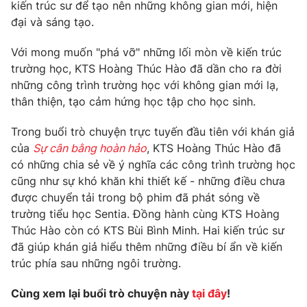
Phim VTV
kiến trúc sư để tạo nên những không gian mới, hiện
Giải trí
đại và sáng tạo.
Hậu trường
Điện ảnh
Với mong muốn "phá vỡ" những lối mòn về kiến trúc
Đời sống
Nhân vật
trường học, KTS Hoàng Thúc Hào đã dần cho ra đời
Âm nhạc
Du lịch
những công trình trường học với không gian mới lạ,
Khán giả
Giáo dục
Sao
thân thiện, tạo cảm hứng học tập cho học sinh.
Làm đẹp
Giải sao mai
Tuyển sinh
Trong buổi trò chuyện trực tuyến đầu tiên với khán giả
Công nghệ
Chất lượng cuộc sống
của
Sự cân bằng hoàn hảo
, KTS Hoàng Thúc Hào đã
Học trực tuyến
Hitech Công nghệ tương lai
có những chia sẻ về ý nghĩa các công trình trường học
Giao lưu trực tuyến
cũng như sự khó khăn khi thiết kế - những điều chưa
Sản phẩm
được chuyển tải trong bộ phim đã phát sóng về
Lịch phát sóng
trường tiểu học Sentia. Đồng hành cùng KTS Hoàng
Thị trường
Thúc Hào còn có KTS Bùi Bình Minh. Hai kiến trúc sư
Tư vấn
đã giúp khán giả hiểu thêm những điều bí ẩn về kiến
trúc phía sau những ngôi trường.
Chuyên mục khác
Emagazine
Podcast
Cùng xem lại buổi trò chuyện này
tại đây
!