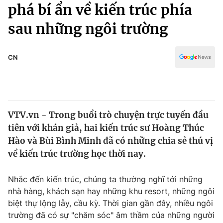
Chính trị
phá bí ẩn về kiến trúc phía
Truyền hình
sau những ngôi trường
Văn hóa - Giải trí
Xã hội
Y tế
Đời sống
CN
Pháp luật
Công nghệ
Giáo dục
Y tế
VTV.vn - Trong buổi trò chuyện trực tuyến đầu
Thế giới
tiên với khán giả, hai kiến trúc sư Hoàng Thúc
Tin tức
Hào và Bùi Bình Minh đã có những chia sẻ thú vị
Kinh tế
về kiến trúc trường học thời nay.
Thế giới đó đây
Tài chính
Dữ liệu và đời sống
Câu chuyện quốc tế
Nhắc đến kiến trúc, chúng ta thường nghĩ tới những
Thị trường
nhà hàng, khách sạn hay những khu resort, những ngôi
biệt thự lộng lẫy, cầu kỳ. Thời gian gần đây, nhiều ngôi
Truyền hình
Góc doanh nghiệp
trường đã có sự "chăm sóc" âm thầm của những người