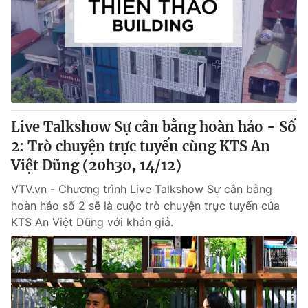
Tin tức
Kinh tế
Thế giới đó đây
Tài chính
Dữ liệu và đời sống
Câu chuyện quốc tế
Thị trường
Truyền hình
Góc doanh nghiệp
Live Talkshow Sự cân bằng hoàn hảo - Số
Phim VTV
2: Trò chuyện trực tuyến cùng KTS An
Giải trí
Việt Dũng (20h30, 14/12)
Hậu trường
Điện ảnh
Đời sống
VTV.vn - Chương trình Live Talkshow Sự cân bằng
Nhân vật
Âm nhạc
hoàn hảo số 2 sẽ là cuộc trò chuyện trực tuyến của
Du lịch
Khán giả
KTS An Việt Dũng với khán giả.
Giáo dục
Sao
Làm đẹp
Giải sao mai
Tuyển sinh
Công nghệ
Chất lượng cuộc sống
Học trực tuyến
Hitech Công nghệ tương lai