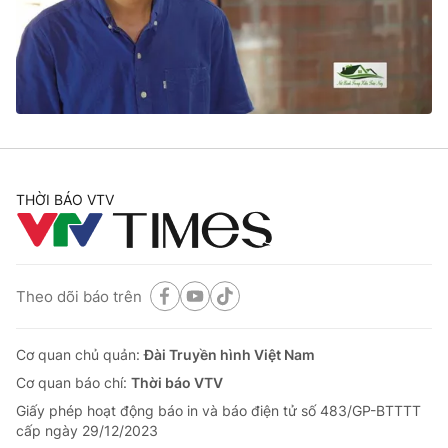
® Cấm sao chép dưới mọi hình thức nếu không có sự chấp
thuận bằng văn bản. Ghi rõ nguồn VTV.vn khi phát hành lại
thông tin từ website này.
THỜI BÁO VTV
Theo dõi báo trên
Cơ quan chủ quản:
Đài Truyền hình Việt Nam
Cơ quan báo chí:
Thời báo VTV
Giấy phép hoạt động báo in và báo điện tử số 483/GP-BTTTT
cấp ngày 29/12/2023