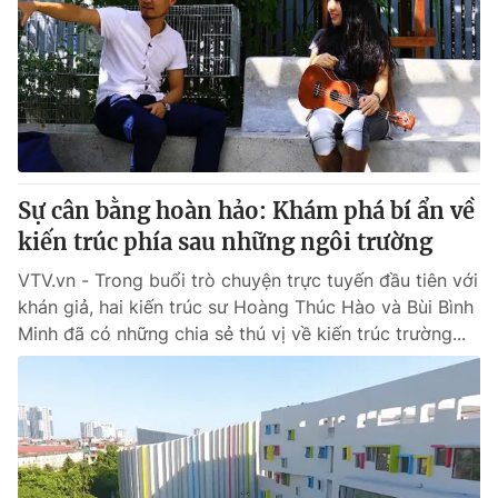
Giao lưu trực tuyến
Sản phẩm
Lịch phát sóng
Thị trường
Tư vấn
Chuyên mục khác
Emagazine
Podcast
Sự cân bằng hoàn hảo: Khám phá bí ẩn về
kiến trúc phía sau những ngôi trường
Photo
Infographic
VTV.vn - Trong buổi trò chuyện trực tuyến đầu tiên với
khán giả, hai kiến trúc sư Hoàng Thúc Hào và Bùi Bình
Video
Shorts video
Minh đã có những chia sẻ thú vị về kiến trúc trường...
VTV Money
VTV Thể thao
VTV Sức khoẻ
Bất động sản