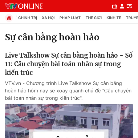
CHÍNH TRỊ
XÃ HỘI
PHÁP LUẬT
THẾ GIỚI
KINH TẾ
TRUYỀ
Sự cân bằng hoàn hảo
Chuyên mục
Live Talkshow Sự cân bằng hoàn hảo - Số
Chính trị
11: Câu chuyện bài toán nhân sự trong
kiến trúc
Xã hội
VTV.vn - Chương trình Live Talkshow Sự cân bằng
hoàn hảo hôm nay sẽ xoay quanh chủ đề "Câu chuyện
Pháp luật
bài toán nhân sự trong kiến trúc".
Y tế
Thế giới