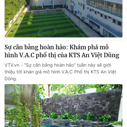
Thị trường 24h
Tấm lòng Việt
VTV4
Vươn mình bằng AI
VTV9
VTV8
Sự cân bằng hoàn hảo: Khám phá mô
Liên hệ tòa soạn
English
hình V.A.C phố thị của KTS An Việt Dũng
VTV.vn - "Sự cân bằng hoàn hảo" tuần này sẽ giới
thiệu tới khán giả mô hình V.A.C Phố thị KTS An Việt
Dũng.
THỜI BÁO VTV
Theo dõi báo trên
Cơ quan chủ quản:
Đài Truyền hình Việt Nam