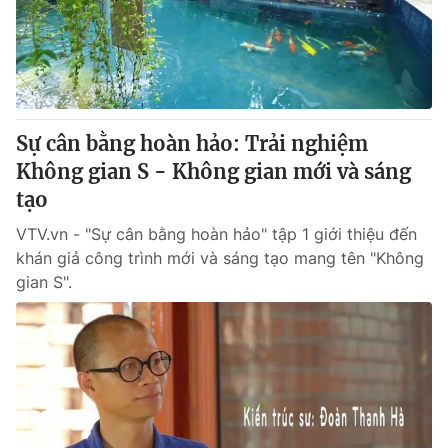
Cơ quan báo chí:
Thời báo VTV
Giấy phép hoạt động báo in và báo điện tử số 483/GP-BTTTT
cấp ngày 29/12/2023
Tổng Biên tập:
Vũ Thanh Thủy
Phó Tổng Biên tập:
Nguyễn Thị Mỹ Hạnh, Phạm Quốc Thắng,
Sự cân bằng hoàn hảo: Trải nghiệm
Nguyễn Trọng Ninh
Không gian S - Không gian mới và sáng
Tổng đài VTV:
024.38 355 931 - 024.38 355 932
tạo
Ðiện thoại Thời báo VTV:
024.66 897 897
Email:
VTV.vn - "Sự cân bằng hoàn hảo" tập 1 giới thiệu đến
toasoan@vtv.vn
khán giả công trình mới và sáng tạo mang tên "Không
Liên hệ quảng cáo:
024-7300.7108
gian S".