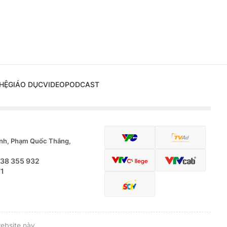
HỆ
GIÁO DỤC
VIDEO
PODCAST
nh, Phạm Quốc Thắng,
.38 355 932
71
ebsite này.