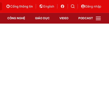
Cổng thông tin
English
Đăng nhập
CÔNG NGHỆ
GIÁO DỤC
VIDEO
PODCAST
VTV Money
VTV Thể thao
VTV Sức khoẻ
Bất động sản
Thị trường 24h
Tấm lòng Việt
Vươn mình bằng AI
VTV4
VTV8
VTV9
Lịch phát sóng
Giao lưu trực tuyến
Sự kiện