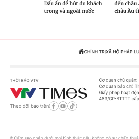
Dấu ấn để hút du khách
đến châu 
trong và ngoài nước
châu Âu t
CHÍNH TRỊ
XÃ HỘI
PHÁP L
Cơ quan chủ quản:
THỜI BÁO VTV
Cơ quan báo chí:
T
Giấy phép hoạt độn
483/GP-BTTTT cấp
Theo dõi báo trên
® Cấm sao chép dưới mọi hình thức nếu không có sự chấp thuận 