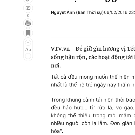
Nguyệt Ánh (Ban Thời sự)
06/02/2016 23
0
Giải trí
Đời sống
Điện ảnh
Du lịch
VTV.vn - Để giữ gìn hương vị Tết
Âm nhạc
Làm đẹp
sống bận rộn, các hoạt động tái
Sao
Chất lượng cuộc sốn
nơi.
Tất cả đều mong muốn thể hiện mộ
nhất là thế hệ trẻ ngày nay thấm 
Trong khung cảnh tái hiện thời bao
đều háo hức… từ rửa lá, vo gạo
không thể thiếu trong mỗi mâm 
nhiều người còn lạ lẫm. Đơn giản
hóa".