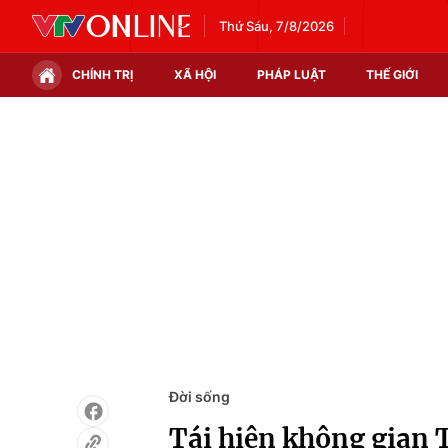
Thứ Sáu, 7/8/2026
CHÍNH TRỊ
XÃ HỘI
PHÁP LUẬT
THẾ GIỚI
Chính trị
Xã hội
Thế giới
Kinh tế
Tin tức
Tài chính
Thế giới đó đây
Thị trường
Câu chuyện quốc tế
Góc doanh nghiệp
Dữ liệu và đời sống
Đời sống
Tái hiện không gian T