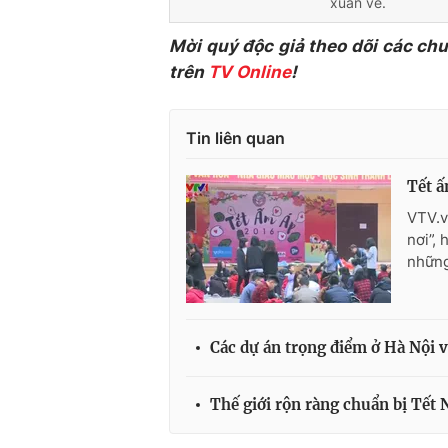
xuân về.
Mời quý độc giả theo dõi các ch
trên
TV Online
!
Tin liên quan
Tết ấ
VTV.v
nơi”,
những
Các dự án trọng điểm ở Hà Nội v
Thế giới rộn ràng chuẩn bị Tết