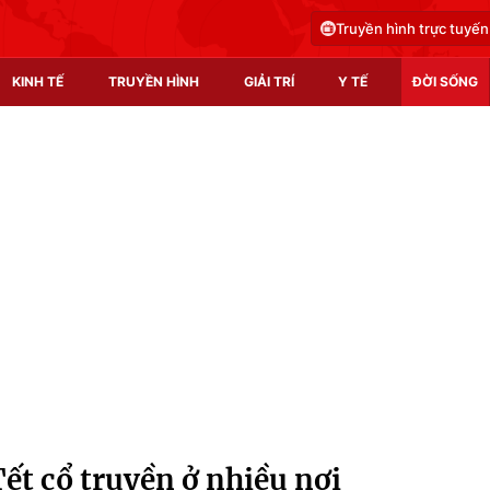
Truyền hình trực tuyến
KINH TẾ
TRUYỀN HÌNH
GIẢI TRÍ
Y TẾ
ĐỜI SỐNG
Pháp luật
Y tế
Truyền hình
Multimedia
Phim VTV
Video
Hậu trường
Shorts video
Nhân vật
Podcast
Khán giả
EMagazine
Giải sao mai
Photo
ết cổ truyền ở nhiều nơi
Infographic