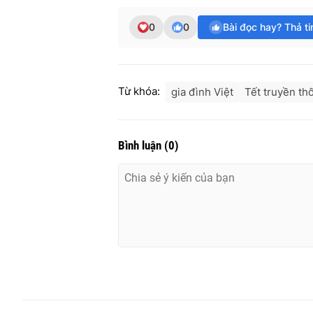
0
0
Bài đọc hay? Thả t
Từ khóa:
gia đình Việt
Tết truyền th
Bình luận
(
0
)