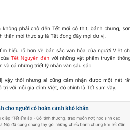
a không phải chờ đến Tết mới có thịt, bánh chưng, sơ
nh thần mới thực sự là Tết đong đầy mọi dư vị.
ìm hiểu rõ hơn về bản sắc văn hóa của người Việt ch
í của
Tết Nguyên đán
với những vật phẩm truyền thốn
và cả những triết lý nhân văn sâu sắc.
dị vậy thôi nhưng ai cũng cảm nhận được một nét rấ
iá trị với mỗi gia đình Việt, đó chính là Tết sum vầy.
nh cho người có hoàn cảnh khó khăn
 điệp “Tết ấm áp - Gói tình thương, trao muôn nơi”, học sinh các
à Nội đã cùng chung tay gói những chiếc bánh chưng khi Tết đến,