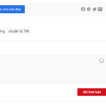
im cho bài đọc
ống
chuẩn bị Tết
Gửi bình luận