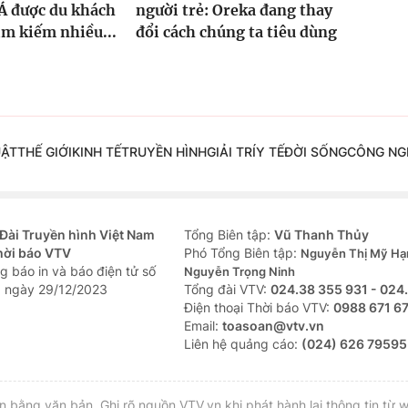
Á được du khách
người trẻ: Oreka đang thay
ìm kiếm nhiều...
đổi cách chúng ta tiêu dùng
UẬT
THẾ GIỚI
KINH TẾ
TRUYỀN HÌNH
GIẢI TRÍ
Y TẾ
ĐỜI SỐNG
CÔNG NG
Đài Truyền hình Việt Nam
Tổng Biên tập:
Vũ Thanh Thủy
hời báo VTV
Phó Tổng Biên tập:
Nguyễn Thị Mỹ Hạ
g báo in và báo điện tử số
Nguyễn Trọng Ninh
 ngày 29/12/2023
Tổng đài VTV:
024.38 355 931 - 024
Ðiện thoại Thời báo VTV:
0988 671 6
Email:
toasoan@vtv.vn
Liên hệ quảng cáo:
(024) 626 79595
bằng văn bản. Ghi rõ nguồn VTV.vn khi phát hành lại thông tin từ w