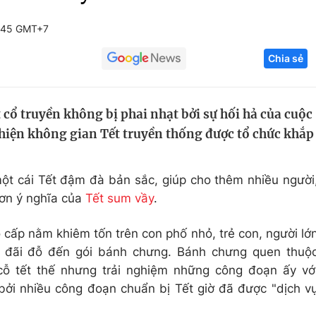
Góc ảnh
:45 GMT+7
Chia sẻ
Giáo dục
Công nghệ
Tuyển sinh
Hitech Công ng
 cổ truyền không bị phai nhạt bởi sự hối hả của cuộc
Học trực tuyến
Sản phẩm
 hiện không gian Tết truyền thống được tổ chức khắp
g
Thị trường
Tư vấn
t cái Tết đậm đà bản sắc, giúp cho thêm nhiều người
hơn ý nghĩa của
Tết sum vầy
.
 cấp nằm khiêm tốn trên con phố nhỏ, trẻ con, người lớ
, đãi đỗ đến gói bánh chưng. Bánh chưng quen thuộ
cỗ tết thế nhưng trải nghiệm những công đoạn ấy vớ
 bởi nhiều công đoạn chuẩn bị Tết giờ đã được "dịch v