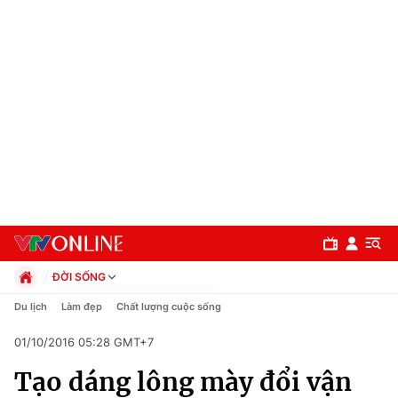
ĐỜI SỐNG
Chính trị
Du lịch
Làm đẹp
Chất lượng cuộc sống
Xã hội
01/10/2016 05:28 GMT+7
Pháp luật
Chuyên mục
Kinh tế
Tạo dáng lông mày đổi vận
Thể thao