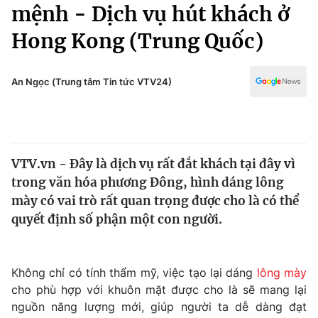
Chính trị
mệnh - Dịch vụ hút khách ở
Truyền hình
Hong Kong (Trung Quốc)
Văn hóa - Giải trí
Xã hội
Y tế
Đời sống
An Ngọc (Trung tâm Tin tức VTV24)
Pháp luật
Công nghệ
Giáo dục
Y tế
VTV.vn - Đây là dịch vụ rất đắt khách tại đây vì
Thế giới
trong văn hóa phương Đông, hình dáng lông
Tin tức
mày có vai trò rất quan trọng được cho là có thể
Kinh tế
quyết định số phận một con người.
Thế giới đó đây
Tài chính
Dữ liệu và đời sống
Câu chuyện quốc tế
Thị trường
Không chỉ có tính thẩm mỹ, việc tạo lại dáng
lông mày
cho phù hợp với khuôn mặt được cho là sẽ mang lại
Truyền hình
Góc doanh nghiệp
nguồn năng lượng mới, giúp người ta dễ dàng đạt