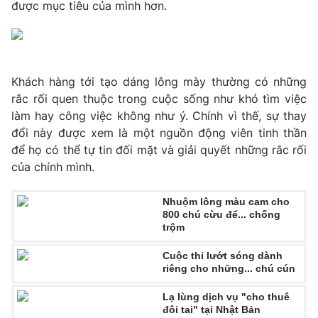
Phim VTV
được mục tiêu của mình hơn.
Giải trí
Hậu trường
Điện ảnh
Đời sống
Nhân vật
Âm nhạc
Khách hàng tới tạo dáng lông mày thường có những
Du lịch
Khán giả
Giáo dục
rắc rối quen thuộc trong cuộc sống như khó tìm việc
Sao
Làm đẹp
làm hay công việc không như ý. Chính vì thế, sự thay
Giải sao mai
Tuyển sinh
đổi này được xem là một nguồn động viên tinh thần
Công nghệ
Chất lượng cuộc sống
để họ có thể tự tin đối mặt và giải quyết những rắc rối
Học trực tuyến
của chính mình.
Hitech Công nghệ tương lai
Giao lưu trực tuyến
Sản phẩm
Nhuộm lông màu cam cho
800 chú cừu để... chống
Lịch phát sóng
Thị trường
trộm
Tư vấn
Cuộc thi lướt sóng dành
riêng cho những... chú cún
Chuyên mục khác
Lạ lùng dịch vụ "cho thuê
Emagazine
Podcast
đôi tai" tại Nhật Bản