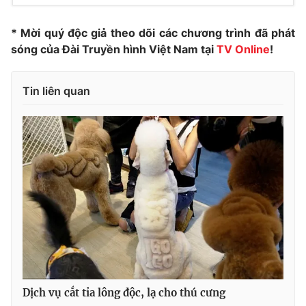
Photo
Infographic
* Mời quý độc giả theo dõi các chương trình đã phát
sóng của Đài Truyền hình Việt Nam tại
TV Online
!
Video
Shorts video
Tin liên quan
VTV Money
VTV Thể thao
VTV Sức khoẻ
Bất động sản
Thị trường 24h
Tấm lòng Việt
VTV4
Vươn mình bằng AI
VTV9
VTV8
Dịch vụ cắt tỉa lông độc, lạ cho thú cưng
Liên hệ tòa soạn
English