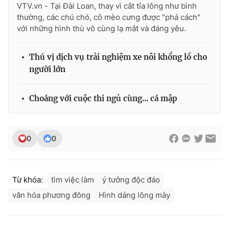
VTV.vn - Tại Đài Loan, thay vì cắt tỉa lông như bình
thường, các chú chó, cô mèo cưng được "phá cách"
với những hình thù vô cùng lạ mắt và đáng yêu.
THỜI BÁO VTV
Thú vị dịch vụ trải nghiệm xe nôi khổng lồ cho
người lớn
Theo dõi báo trên
Choáng với cuộc thi ngủ cùng... cá mập
Cơ quan chủ quản:
Đài Truyền hình Việt Nam
0
0
Cơ quan báo chí:
Thời báo VTV
Giấy phép hoạt động báo in và báo điện tử số 483/GP-BTTTT
cấp ngày 29/12/2023
Từ khóa:
tìm việc làm
ý tưởng độc đáo
Tổng Biên tập:
Vũ Thanh Thủy
văn hóa phương đông
Hình dáng lông mày
Phó Tổng Biên tập:
Nguyễn Thị Mỹ Hạnh, Phạm Quốc Thắng,
Nguyễn Trọng Ninh
Tổng đài VTV:
024.38 355 931 - 024.38 355 932