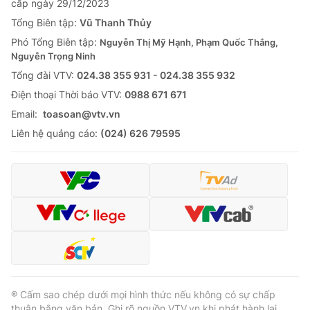
cấp ngày 29/12/2023
Tổng Biên tập:
Vũ Thanh Thủy
Phó Tổng Biên tập:
Nguyễn Thị Mỹ Hạnh, Phạm Quốc Thắng,
Nguyễn Trọng Ninh
Tổng đài VTV:
024.38 355 931 - 024.38 355 932
Ðiện thoại Thời báo VTV:
0988 671 671
Email:
toasoan@vtv.vn
Liên hệ quảng cáo:
(024) 626 79595
® Cấm sao chép dưới mọi hình thức nếu không có sự chấp
thuận bằng văn bản. Ghi rõ nguồn VTV.vn khi phát hành lại