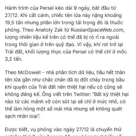
Phim VTV
Giải trí
Hành trình của Persei kéo dài 9 ngày, bắt đầu từ
Hậu trường
27/12. Khi cất cánh, chiếc tên lửa này nặng khoảng
Điện ảnh
19,5 tấn nhưng phần lớn trong tải trọng đó là thuốc
Đời sống
Nhân vật
phóng. Theo Anatoly Zak từ RussianSpaceWeb.com,
Âm nhạc
Du lịch
lượng nhiên liệu kể trên có thể đã bị rò rỉ ra ngoài
Khán giả
Giáo dục
Sao
trong thời gian ở trên quỹ đạo. Vì vậy, khi rơi trở lại
Làm đẹp
Giải sao mai
Trái đất, khối lượng thực của Persei có thể chỉ ở mốc
Tuyển sinh
3,2 tấn.
Công nghệ
Chất lượng cuộc sống
Học trực tuyến
Hitech Công nghệ tương lai
Theo McDowell - nhà phân tích dữ liệu, hầu hết thân
Giao lưu trực tuyến
tên lửa gần như chắc chắn đã bị đốt cháy trong bầu
Sản phẩm
khí quyển của Trái đất nên thiệt hại nếu có cũng sẽ
không đáng kể. Ông viết trên Twitter: “Bất kỳ thiệt hại
Lịch phát sóng
Thị trường
nào từ các mảnh vỡ còn sót lại sẽ chỉ ở mức nhỏ, có
Tư vấn
thể làm hỏng một số mái nhà nhưng sẽ không quét
sạch nhân loại”.
Chuyên mục khác
Emagazine
Podcast
Được biết, vụ phóng vào ngày 27/12 là chuyến thử