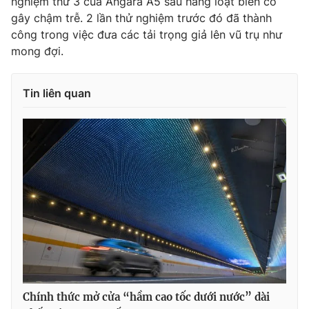
nghiệm thứ 3 của Angara A5 sau hàng loạt biến cố
gây chậm trễ. 2 lần thử nghiệm trước đó đã thành
Photo
Infographic
công trong việc đưa các tải trọng giả lên vũ trụ như
mong đợi.
Video
Shorts video
Tin liên quan
VTV Money
VTV Thể thao
VTV Sức khoẻ
Bất động sản
Thị trường 24h
Tấm lòng Việt
VTV4
Vươn mình bằng AI
VTV9
VTV8
Chính thức mở cửa “hầm cao tốc dưới nước” dài
Liên hệ tòa soạn
English