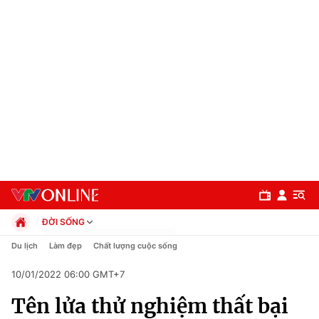
ĐỜI SỐNG
Chính trị
Du lịch
Làm đẹp
Chất lượng cuộc sống
Xã hội
10/01/2022 06:00 GMT+7
Pháp luật
Chuyên mục
Kinh tế
Tên lửa thử nghiệm thất bại
Thể thao