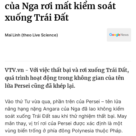
Chính trị
của Nga rơi mất kiểm soát
Truyền hình
xuống Trái Đất
Văn hóa - Giải trí
Xã hội
Y tế
Đời sống
Mai Linh (theo Live Science)
Pháp luật
Công nghệ
Giáo dục
Y tế
VTV.vn - Với việc thất bại và rơi xuống Trái Đất,
Thế giới
quá trình hoạt động trong không gian của tên
Tin tức
lửa Persei cũng đã khép lại.
Kinh tế
Thế giới đó đây
Vào thứ Tư vừa qua, phần trên của Persei – tên lửa
Tài chính
Dữ liệu và đời sống
nâng hạng nặng Angara của Nga đã lao không kiểm
Câu chuyện quốc tế
Thị trường
soát xuống Trái Đất sau khi thử nghiệm thất bại. May
mắn thay, vị trí rơi của Persei được xác định là một
Truyền hình
Góc doanh nghiệp
vùng biển trống ở phía đông Polynesia thuộc Pháp.