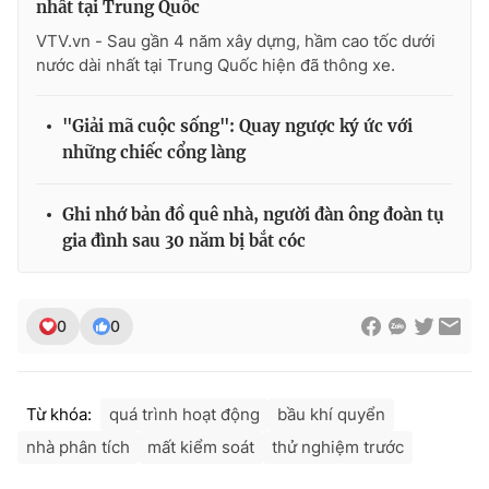
nhất tại Trung Quốc
VTV.vn - Sau gần 4 năm xây dựng, hầm cao tốc dưới
nước dài nhất tại Trung Quốc hiện đã thông xe.
THỜI BÁO VTV
"Giải mã cuộc sống": Quay ngược ký ức với
những chiếc cổng làng
Theo dõi báo trên
Ghi nhớ bản đồ quê nhà, người đàn ông đoàn tụ
gia đình sau 30 năm bị bắt cóc
Cơ quan chủ quản:
Đài Truyền hình Việt Nam
Cơ quan báo chí:
Thời báo VTV
0
0
Giấy phép hoạt động báo in và báo điện tử số 483/GP-BTTTT
cấp ngày 29/12/2023
Tổng Biên tập:
Vũ Thanh Thủy
Từ khóa:
quá trình hoạt động
bầu khí quyển
Phó Tổng Biên tập:
Nguyễn Thị Mỹ Hạnh, Phạm Quốc Thắng,
Nguyễn Trọng Ninh
nhà phân tích
mất kiểm soát
thử nghiệm trước
Tổng đài VTV:
024.38 355 931 - 024.38 355 932