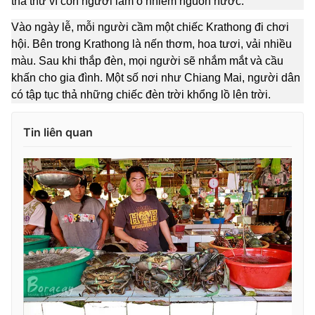
tha thứ vì con người làm ô nhiễm nguồn nước.
Vào ngày lễ, mỗi người cầm một chiếc Krathong đi chơi
hội. Bên trong Krathong là nến thơm, hoa tươi, vải nhiều
màu. Sau khi thắp đèn, mọi người sẽ nhắm mắt và cầu
THỜI BÁO VTV
khấn cho gia đình. Một số nơi như Chiang Mai, người dân
có tập tục thả những chiếc đèn trời khổng lồ lên trời.
Tin liên quan
Theo dõi báo trên
Cơ quan chủ quản:
Đài Truyền hình Việt Nam
Cơ quan báo chí:
Thời báo VTV
Giấy phép hoạt động báo in và báo điện tử số 483/GP-BTTTT
cấp ngày 29/12/2023
Tổng Biên tập:
Vũ Thanh Thủy
Phó Tổng Biên tập:
Nguyễn Thị Mỹ Hạnh, Phạm Quốc Thắng,
Nguyễn Trọng Ninh
Tổng đài VTV:
024.38 355 931 - 024.38 355 932