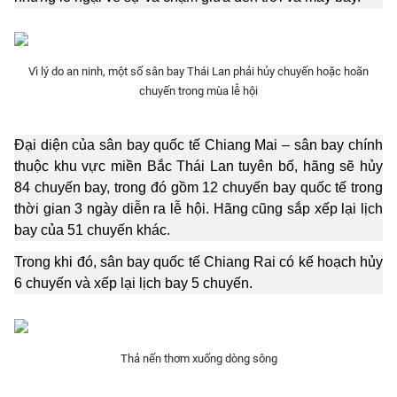
Phim VTV
Giải trí
Hậu trường
Điện ảnh
Đời sống
Vì lý do an ninh, một số sân bay Thái Lan phải hủy chuyến hoặc hoãn
Nhân vật
Âm nhạc
chuyến trong mùa lễ hội
Du lịch
Khán giả
Giáo dục
Sao
Làm đẹp
Đại diện của sân bay quốc tế Chiang Mai – sân bay chính
Giải sao mai
Tuyển sinh
thuộc khu vực miền Bắc Thái Lan tuyên bố, hãng sẽ hủy
Công nghệ
Chất lượng cuộc sống
84 chuyến bay, trong đó gồm 12 chuyến bay quốc tế trong
Học trực tuyến
thời gian 3 ngày diễn ra lễ hội. Hãng cũng sắp xếp lại lịch
Hitech Công nghệ tương lai
Giao lưu trực tuyến
bay của 51 chuyến khác.
Sản phẩm
Trong khi đó, sân bay quốc tế Chiang Rai có kế hoạch hủy
Lịch phát sóng
Thị trường
6 chuyến và xếp lại lịch bay 5 chuyến.
Tư vấn
Chuyên mục khác
Thả nến thơm xuống dòng sông
Emagazine
Podcast