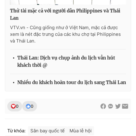
Ðiện thoại Thời báo VTV:
024.66 897 897
Thử tài mặc cả với người dân Philippines và Thái
Email:
toasoan@vtv.vn
Lan
Liên hệ quảng cáo:
024-7300.7108
VTV.vn - Cũng giống như ở Việt Nam, mặc cả được
xem là nét đặc trưng của các khu chợ tại Philippines
và Thái Lan.
Thái Lan: Dịch vụ chụp ảnh du lịch vẫn hút
khách thời @
Nhiều du khách hoãn tour du lịch sang Thái Lan
® Cấm sao chép dưới mọi hình thức nếu không có sự chấp
0
0
thuận bằng văn bản. Ghi rõ nguồn VTV.vn khi phát hành lại
thông tin từ website này.
Từ khóa:
Sân bay quốc tế
Mùa lễ hội