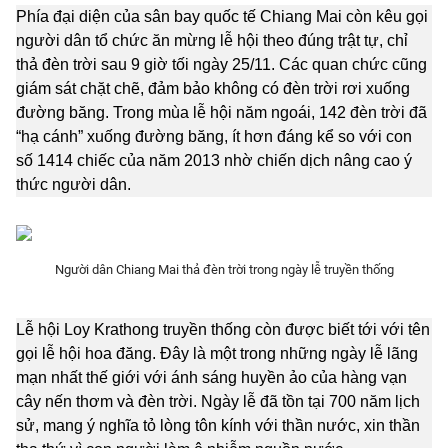
Phía đại diện của sân bay quốc tế Chiang Mai còn kêu gọi
Photo
Infographic
người dân tổ chức ăn mừng lễ hội theo đúng trật tự, chỉ
thả đèn trời sau 9 giờ tối ngày 25/11. Các quan chức cũng
Video
Shorts video
giám sát chặt chẽ, đảm bảo không có đèn trời rơi xuống
đường băng. Trong mùa lễ hội năm ngoái, 142 đèn trời đã
“hạ cánh” xuống đường băng, ít hơn đáng kể so với con
VTV Money
VTV Thể thao
số 1414 chiếc của năm 2013 nhờ chiến dịch nâng cao ý
thức người dân.
VTV Sức khoẻ
Bất động sản
Thị trường 24h
Tấm lòng Việt
Người dân Chiang Mai thả đèn trời trong ngày lễ truyền thống
VTV4
Vươn mình bằng AI
Lễ hội Loy Krathong truyền thống còn được biết tới với tên
gọi lễ hội hoa đăng. Đây là một trong những ngày lễ lãng
mạn nhất thế giới với ánh sáng huyền ảo của hàng vạn
VTV9
VTV8
cây nến thơm và đèn trời. Ngày lễ đã tồn tại 700 năm lịch
sử, mang ý nghĩa tỏ lòng tôn kính với thần nước, xin thần
Liên hệ tòa soạn
English