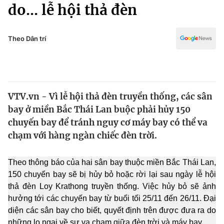
Chính trị
do... lễ hội thả đèn
Truyền hình
Văn hóa - Giải trí
Xã hội
Y tế
Theo Dân trí
Đời sống
Pháp luật
Công nghệ
Giáo dục
Y tế
VTV.vn - Vì lễ hội thả đèn truyền thống, các sân
bay ở miền Bắc Thái Lan buộc phải hủy 150
Thế giới
chuyến bay để tránh nguy cơ máy bay có thể va
chạm với hàng ngàn chiếc đèn trời.
Tin tức
Kinh tế
Thế giới đó đây
Theo thông báo của hai sân bay thuộc miền Bắc Thái Lan,
Tài chính
150 chuyến bay sẽ bị hủy bỏ hoặc rời lại sau ngày lễ hội
Dữ liệu và đời sống
Câu chuyện quốc tế
thả đèn Loy Krathong truyền thống. Việc hủy bỏ sẽ ảnh
Thị trường
hưởng tới các chuyến bay từ buổi tối 25/11 đến 26/11. Đại
Truyền hình
Góc doanh nghiệp
diện các sân bay cho biết, quyết định trên được đưa ra do
những lo ngại về sự va chạm giữa đèn trời và máy bay.