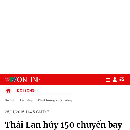
ĐỜI SỐNG
Chính trị
Du lịch
Làm đẹp
Chất lượng cuộc sống
Xã hội
25/11/2015 11:45 GMT+7
Pháp luật
Chuyên mục
Kinh tế
Thái Lan hủy 150 chuyến bay
Thể thao