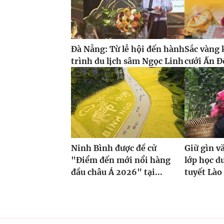
Đà Nẵng: Từ lễ hội đến hành
Sắc vàng 
trình du lịch sâm Ngọc Linh
cưới Ấn Đ
Ninh Bình được đề cử
Giữ gìn v
"Điểm đến mới nổi hàng
lớp học d
đầu châu Á 2026" tại...
tuyết Lào