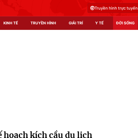
Truyền hình trực tuyến
KINH TẾ
TRUYỀN HÌNH
GIẢI TRÍ
Y TẾ
ĐỜI SỐNG
Pháp luật
Y tế
Truyền hình
Multimedia
Phim VTV
Video
Hậu trường
Shorts video
Nhân vật
Podcast
Khán giả
EMagazine
Giải sao mai
Photo
ế hoạch kích cầu du lịch
Infographic