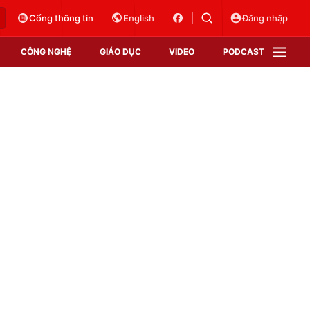
Cổng thông tin
English
Đăng nhập
CÔNG NGHỆ
GIÁO DỤC
VIDEO
PODCAST
VTV Money
VTV Thể thao
VTV Sức khoẻ
Bất động sản
Thị trường 24h
Tấm lòng Việt
Vươn mình bằng AI
VTV4
VTV8
VTV9
Lịch phát sóng
Giao lưu trực tuyến
Sự kiện