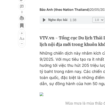
Bảo Anh (theo Nation Thailand)
20/05/20
0
1:38
Nghe đọc bài
Giải trí
Đời sống
Điện ảnh
Du lịch
VTV.vn - Tổng cục Du lịch Thái L
Âm nhạc
Làm đẹp
lịch nội địa mới trong khuôn kh
Sao
Chất lượng cuộc sốn
Những chiến dịch này nhằm kích c
9/2025. Với mục tiêu tạo ra ít nhấ
hướng tới việc thu hút 205 triệu lư
tỷ baht trong năm nay. Các chiến d
toàn quốc, đặc biệt là những điểm
dẫn, sự đồng hành của hơn 50 ngườ
Mùa mưa là mùa thấp đi