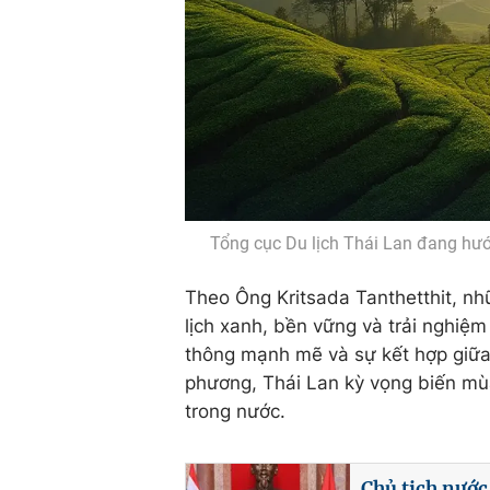
Tổng cục Du lịch Thái Lan đang hướ
Theo Ông Kritsada Tanthetthit, nh
lịch xanh, bền vững và trải nghiệm
thông mạnh mẽ và sự kết hợp giữa
phương, Thái Lan kỳ vọng biến m
trong nước.
Chủ tịch nước