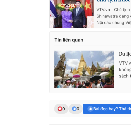
VTV.vn - Chủ tịc
Shinawatra đang c
Nội các chung Việ
Tin liên quan
Du lị
VTV.v
không
sách 
0
0
Bài đọc hay? Thả t