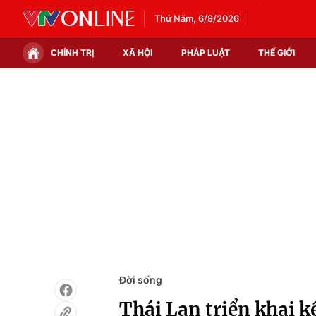
Thứ Năm, 6/8/2026
CHÍNH TRỊ
XÃ HỘI
PHÁP LUẬT
THẾ GIỚI
Chính trị
Xã hội
Thế giới
Kinh tế
Tin tức
Tài chính
Thế giới đó đây
Thị trường
Câu chuyện quốc tế
Góc doanh nghiệp
Dữ liệu và đời sống
Đời sống
Thái Lan triển khai k