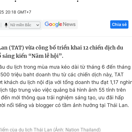
Góc ảnh
25 20:18 GMT+7
Chia sẻ
Giáo dục
Công nghệ
Tuyển sinh
Hitech Công ng
an (TAT) vừa công bố triển khai 12 chiến dịch du
Học trực tuyến
Sản phẩm
ổ sáng kiến “Năm lễ hội”.
g
Thị trường
ầu du lịch trong mùa mưa kéo dài từ tháng 6 đến tháng
Tư vấn
t 500 triệu baht doanh thu từ các chiến dịch này, TAT
ợt khách du lịch nội địa với tổng doanh thu đạt 1,17 nghì
ịch tập trung vào việc quảng bá hình ảnh 55 tỉnh trên
 đến mới thông qua trải nghiệm sáng tạo, ưu đãi hấp
i nổi tiếng và blogger có tầm ảnh hưởng tại Thái Lan.
ểm cùa du lịch Thái Lan (Ảnh: Nation Thailand)