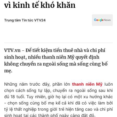
Chính trị
vì kinh tế khó khăn
Truyền hình
Văn hóa - Giải trí
Xã hội
Y tế
Trung tâm Tin tức VTV24
Đời sống
Pháp luật
Công nghệ
Giáo dục
Y tế
VTV.vn - Để tiết kiệm tiền thuê nhà và chi phí
sinh hoạt, nhiều thanh niên Mỹ quyết định
Thế giới
không chuyển ra ngoài sống mà sống cùng bố
mẹ.
Tin tức
Kinh tế
Thế giới đó đây
Những năm trước đây, phần lớn
thanh niên Mỹ
luôn
Tài chính
chọn cách sống tự lập, chuyển ra ngoài sống sau khi
Dữ liệu và đời sống
Câu chuyện quốc tế
đủ 18 tuổi. Tuy nhiên, giờ họ lại có một xu hướng khác
Thị trường
- chọn sống cùng bố mẹ kể cả khi đã có việc làm bởi
Truyền hình
Góc doanh nghiệp
tỷ lệ thất nghiệp trong giới trẻ hiện tăng cao và chi phí
sinh hoạt tại các thành phố ngày càng đắt đỏ.