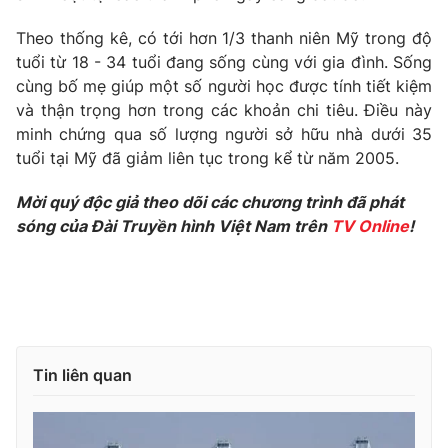
Phim VTV
Giải trí
Theo thống kê, có tới hơn 1/3 thanh niên Mỹ trong độ
Hậu trường
tuổi từ 18 - 34 tuổi đang sống cùng với gia đình. Sống
Điện ảnh
Đời sống
Nhân vật
cùng bố mẹ giúp một số người học được tính tiết kiệm
Âm nhạc
và thận trọng hơn trong các khoản chi tiêu. Điều này
Du lịch
Khán giả
minh chứng qua số lượng người sở hữu nhà dưới 35
Giáo dục
Sao
tuổi tại Mỹ đã giảm liên tục trong kể từ năm 2005.
Làm đẹp
Giải sao mai
Tuyển sinh
Công nghệ
Chất lượng cuộc sống
Mời quý độc giả theo dõi các chương trình đã phát
Học trực tuyến
sóng của Đài Truyền hình Việt Nam trên
TV Online
!
Hitech Công nghệ tương lai
Giao lưu trực tuyến
Sản phẩm
Lịch phát sóng
Thị trường
Tư vấn
Tin liên quan
Chuyên mục khác
Emagazine
Podcast