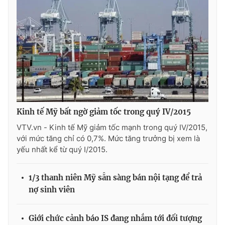
Photo
Infographic
Video
Shorts video
VTV Money
VTV Thể thao
VTV Sức khoẻ
Bất động sản
Kinh tế Mỹ bất ngờ giảm tốc trong quý IV/2015
VTV.vn - Kinh tế Mỹ giảm tốc mạnh trong quý IV/2015,
Thị trường 24h
Tấm lòng Việt
với mức tăng chỉ có 0,7%. Mức tăng trưởng bị xem là
yếu nhất kể từ quý I/2015.
VTV4
Vươn mình bằng AI
1/3 thanh niên Mỹ sẵn sàng bán nội tạng để trả
nợ sinh viên
VTV9
VTV8
Giới chức cảnh báo IS đang nhắm tới đối tượng
Liên hệ tòa soạn
English