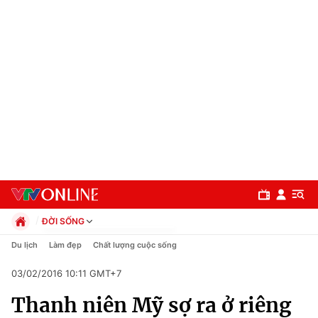
ĐỜI SỐNG
Chính trị
Du lịch
Làm đẹp
Chất lượng cuộc sống
Xã hội
03/02/2016 10:11 GMT+7
Pháp luật
Chuyên mục
Kinh tế
Thanh niên Mỹ sợ ra ở riêng
Thể thao