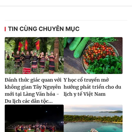
Ðiện thoại Thời báo VTV:
024.66 897 897
Email:
toasoan@vtv.vn
Liên hệ quảng cáo:
024-7300.7108
TIN CÙNG CHUYÊN MỤC
Đánh thức giác quan với
Y học cổ truyền mở
không gian Tây Nguyên
hướng phát triển cho du
mới tại Làng Văn hóa -
lịch y tế Việt Nam
Du lịch các dân tộc...
® Cấm sao chép dưới mọi hình thức nếu không có sự chấp
thuận bằng văn bản. Ghi rõ nguồn VTV.vn khi phát hành lại
thông tin từ website này.