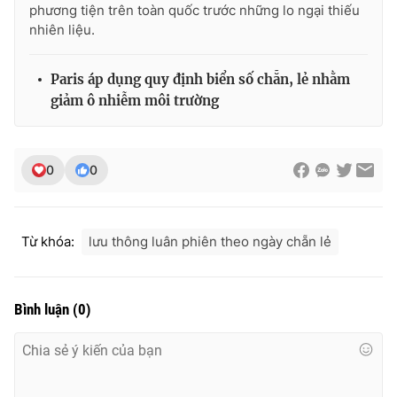
phương tiện trên toàn quốc trước những lo ngại thiếu
nhiên liệu.
Paris áp dụng quy định biển số chẵn, lẻ nhằm
THỜI BÁO VTV
giảm ô nhiễm môi trường
Theo dõi báo trên
0
0
Cơ quan chủ quản:
Đài Truyền hình Việt Nam
Từ khóa:
lưu thông luân phiên theo ngày chẵn lẻ
Cơ quan báo chí:
Thời báo VTV
Giấy phép hoạt động báo in và báo điện tử số 483/GP-BTTTT
cấp ngày 29/12/2023
Bình luận
(
0
)
Tổng Biên tập:
Vũ Thanh Thủy
Phó Tổng Biên tập:
Nguyễn Thị Mỹ Hạnh, Phạm Quốc Thắng,
Nguyễn Trọng Ninh
Tổng đài VTV:
024.38 355 931 - 024.38 355 932