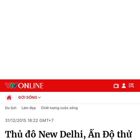
ĐỜI SỐNG
Chính trị
Du lịch
Làm đẹp
Chất lượng cuộc sống
Xã hội
31/12/2015 18:22 GMT+7
Pháp luật
Chuyên mục
Kinh tế
Thủ đô New Delhi, Ấn Độ thử
Thể thao