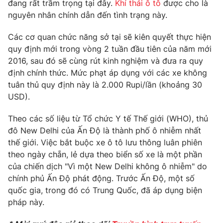
Phim VTV
đang rất trầm trọng tại đây.
Khí thải ô tô
được cho là
Giải trí
nguyên nhân chính dẫn đến tình trạng này.
Hậu trường
Điện ảnh
Các cơ quan chức năng sở tại sẽ kiên quyết thực hiện
Đời sống
Nhân vật
quy định mới trong vòng 2 tuần đầu tiên của năm mới
Âm nhạc
Du lịch
2016, sau đó sẽ cùng rút kinh nghiệm và đưa ra quy
Khán giả
Giáo dục
Sao
định chính thức. Mức phạt áp dụng với các xe không
Làm đẹp
Giải sao mai
tuân thủ quy định này là 2.000 Rupi/lần (khoảng 30
Tuyển sinh
USD).
Công nghệ
Chất lượng cuộc sống
Học trực tuyến
Hitech Công nghệ tương lai
Theo các số liệu từ Tổ chức Y tế Thế giới (WHO), thủ
Giao lưu trực tuyến
đô New Delhi của Ấn Độ là thành phố ô nhiễm nhất
Sản phẩm
thế giới. Việc bắt buộc xe ô tô lưu thông luân phiên
theo ngày chẵn, lẻ dựa theo biển số xe là một phần
Lịch phát sóng
Thị trường
của chiến dịch "Vì một New Delhi không ô nhiễm" do
Tư vấn
chính phủ Ấn Độ phát động. Trước Ấn Độ, một số
quốc gia, trong đó có Trung Quốc, đã áp dụng biện
Chuyên mục khác
pháp này.
Emagazine
Podcast