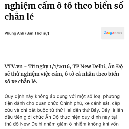
Chính trị
nghiệm cấm ô tô theo biển số
Truyền hình
chẵn lẻ
Văn hóa - Giải trí
Xã hội
Y tế
Đời sống
Phùng Anh (Ban Thời sự)
Pháp luật
Công nghệ
Giáo dục
Y tế
VTV.vn - Từ ngày 1/1/2016, TP New Delhi, Ấn Độ
Thế giới
sẽ thử nghiệm việc cấm, ô tô cá nhân theo biển
Tin tức
số xe chẵn lẻ.
Kinh tế
Thế giới đó đây
Quy định này không áp dụng với một số loại phương
Tài chính
Dữ liệu và đời sống
tiện dành cho quan chức Chính phủ, xe cảnh sát, cấp
Câu chuyện quốc tế
Thị trường
cứu và chỉ bắt buộc từ thứ Hai đến thứ Bảy. Đây là lần
đầu tiên giới chức Ấn Độ thực hiện quy định này tại
Truyền hình
Góc doanh nghiệp
thủ đô New Delhi nhằm giảm ô nhiễm không khí vốn