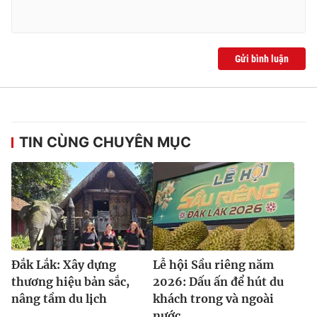
Ðiện thoại Thời báo VTV:
024.66 897 897
Email:
toasoan@vtv.vn
Liên hệ quảng cáo:
024-7300.7108
Gửi bình luận
TIN CÙNG CHUYÊN MỤC
® Cấm sao chép dưới mọi hình thức nếu không có sự chấp
thuận bằng văn bản. Ghi rõ nguồn VTV.vn khi phát hành lại
Đắk Lắk: Xây dựng
Lễ hội Sầu riêng năm
thông tin từ website này.
thương hiệu bản sắc,
2026: Dấu ấn để hút du
nâng tầm du lịch
khách trong và ngoài
nước