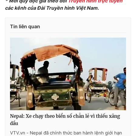
* Mời quý độc giả theo dõi
Truyền hình trực tuyến
các kênh của Đài Truyền hình Việt Nam.
Photo
Infographic
Tin liên quan
Video
Shorts video
VTV Money
VTV Thể thao
VTV Sức khoẻ
Bất động sản
Thị trường 24h
Tấm lòng Việt
VTV4
Vươn mình bằng AI
VTV9
VTV8
Nepal: Xe chạy theo biển số chẵn lẻ vì thiếu xăng
dầu
VTV.vn - Nepal đã chính thức ban hành lệnh giới hạn
Liên hệ tòa soạn
English