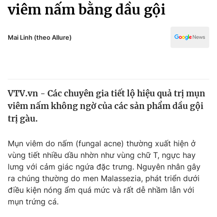
Chính trị
viêm nấm bằng dầu gội
Truyền hình
Văn hóa - Giải trí
Xã hội
Y tế
Mai Linh (theo Allure)
Đời sống
Pháp luật
Công nghệ
Giáo dục
Y tế
VTV.vn - Các chuyên gia tiết lộ hiệu quả trị mụn
viêm nấm không ngờ của các sản phẩm dầu gội
Thế giới
trị gàu.
Tin tức
Kinh tế
Mụn viêm do nấm (fungal acne) thường xuất hiện ở
Thế giới đó đây
vùng tiết nhiều dầu nhờn như vùng chữ T, ngực hay
Tài chính
lưng với cảm giác ngứa đặc trưng. Nguyên nhân gây
Dữ liệu và đời sống
Câu chuyện quốc tế
ra chúng thường do men Malassezia, phát triển dưới
Thị trường
điều kiện nóng ẩm quá mức và rất dễ nhầm lẫn với
Truyền hình
mụn trứng cá.
Góc doanh nghiệp