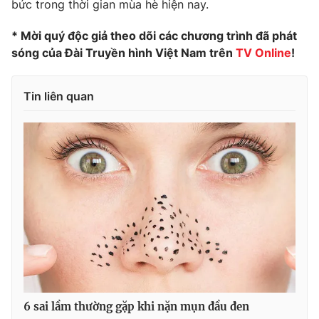
bức trong thời gian mùa hè hiện nay.
Ðiện thoại Thời báo VTV:
024.66 897 897
Email:
toasoan@vtv.vn
* Mời quý độc giả theo dõi các chương trình đã phát
Liên hệ quảng cáo:
024-7300.7108
sóng của Đài Truyền hình Việt Nam trên
TV Online
!
Tin liên quan
® Cấm sao chép dưới mọi hình thức nếu không có sự chấp
thuận bằng văn bản. Ghi rõ nguồn VTV.vn khi phát hành lại
thông tin từ website này.
6 sai lầm thường gặp khi nặn mụn đầu đen