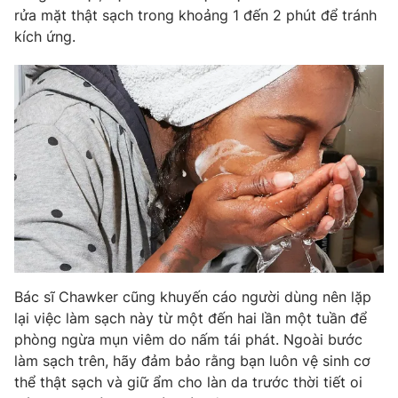
rửa mặt thật sạch trong khoảng 1 đến 2 phút để tránh
kích ứng.
THỜI BÁO VTV
Theo dõi báo trên
Cơ quan chủ quản:
Đài Truyền hình Việt Nam
Cơ quan báo chí:
Thời báo VTV
Giấy phép hoạt động báo in và báo điện tử số 483/GP-BTTTT
cấp ngày 29/12/2023
Bác sĩ Chawker cũng khuyến cáo người dùng nên lặp
Tổng Biên tập:
Vũ Thanh Thủy
lại việc làm sạch này từ một đến hai lần một tuần để
phòng ngừa mụn viêm do nấm tái phát. Ngoài bước
Phó Tổng Biên tập:
Nguyễn Thị Mỹ Hạnh, Phạm Quốc Thắng,
Nguyễn Trọng Ninh
làm sạch trên, hãy đảm bảo rằng bạn luôn vệ sinh cơ
thể thật sạch và giữ ẩm cho làn da trước thời tiết oi
Tổng đài VTV:
024.38 355 931 - 024.38 355 932