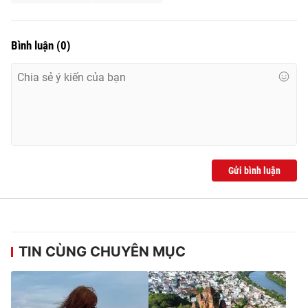
Bình luận
(
0
)
Gửi bình luận
TIN CÙNG CHUYÊN MỤC