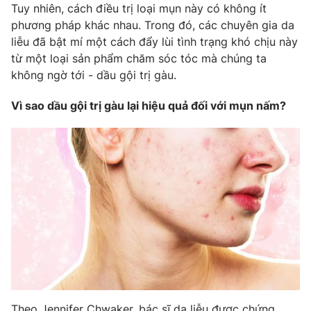
Phim VTV
Tuy nhiên, cách điều trị loại mụn này có không ít
Giải trí
phương pháp khác nhau. Trong đó, các chuyên gia da
Hậu trường
liễu đã bật mí một cách đẩy lùi tình trạng khó chịu này
Điện ảnh
Đời sống
từ một loại sản phẩm chăm sóc tóc mà chúng ta
Nhân vật
Âm nhạc
không ngờ tới - dầu gội trị gàu.
Du lịch
Khán giả
Giáo dục
Sao
Vì sao dầu gội trị gàu lại hiệu quả đối với mụn nấm?
Làm đẹp
Giải sao mai
Tuyển sinh
Công nghệ
Chất lượng cuộc sống
Học trực tuyến
Hitech Công nghệ tương lai
Giao lưu trực tuyến
Sản phẩm
Lịch phát sóng
Thị trường
Tư vấn
Chuyên mục khác
Emagazine
Podcast
Theo Jennifer Chwaker, bác sĩ da liễu được chứng