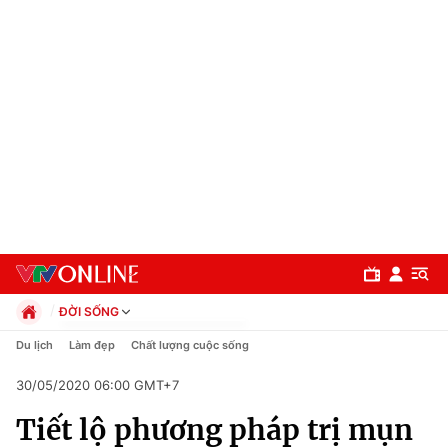
ĐỜI SỐNG
Chính trị
Du lịch
Làm đẹp
Chất lượng cuộc sống
Xã hội
30/05/2020 06:00 GMT+7
Pháp luật
Chuyên mục
Kinh tế
Tiết lộ phương pháp trị mụn
Thể thao