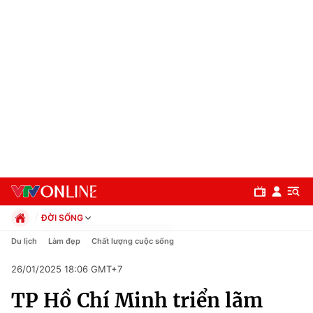
ĐỜI SỐNG
Chính trị
Du lịch
Làm đẹp
Chất lượng cuộc sống
Xã hội
26/01/2025 18:06 GMT+7
Pháp luật
Chuyên mục
Kinh tế
TP Hồ Chí Minh triển lãm
Thể thao