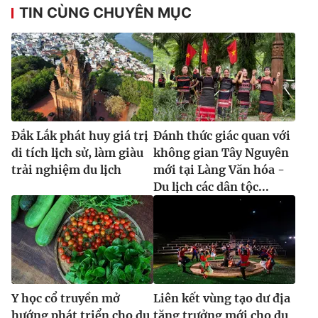
TIN CÙNG CHUYÊN MỤC
Đắk Lắk phát huy giá trị
Đánh thức giác quan với
di tích lịch sử, làm giàu
không gian Tây Nguyên
trải nghiệm du lịch
mới tại Làng Văn hóa -
Du lịch các dân tộc...
Y học cổ truyền mở
Liên kết vùng tạo dư địa
hướng phát triển cho du
tăng trưởng mới cho du