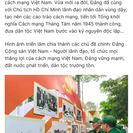
Phim VTV
cách mạng Việt Nam. Vừa mới ra đời, Đảng đã cùng
Giải trí
với Chủ tịch Hồ Chí Minh lãnh đạo nhân dân vùng dậy,
Hậu trường
tạo nên các cao trào cách mạng, tiến tới Tổng khởi
Điện ảnh
Đời sống
nghĩa Cách mạng Tháng Tám năm 1945 thành công,
Nhân vật
Âm nhạc
đưa dân tộc Việt Nam bước vào kỷ nguyên độc lập…
Du lịch
Khán giả
Giáo dục
Sao
Hình ảnh triển lãm chia thành các chủ đề chính: Đảng
Làm đẹp
Giải sao mai
Cộng sản Việt Nam - Người lãnh đạo, tổ chức mọi
Tuyển sinh
Công nghệ
thắng lợi của cách mạng Việt Nam; Đảng vững mạnh,
Chất lượng cuộc sống
Học trực tuyến
đất nước phát triển, dân tộc trường tồn.
Hitech Công nghệ tương lai
Giao lưu trực tuyến
Sản phẩm
Lịch phát sóng
Thị trường
Tư vấn
Chuyên mục khác
Emagazine
Podcast