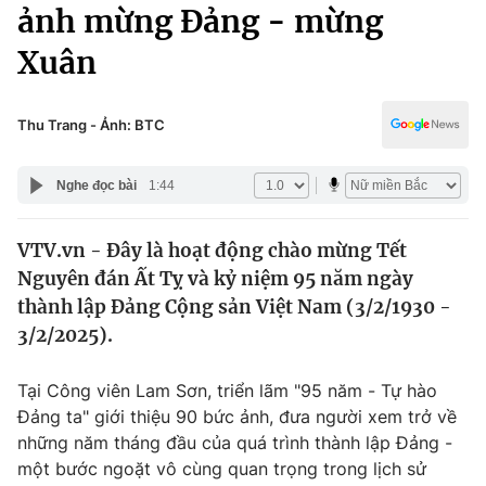
Chính trị
ảnh mừng Đảng - mừng
Truyền hình
Xuân
Văn hóa - Giải trí
Xã hội
Y tế
Đời sống
Thu Trang - Ảnh: BTC
Pháp luật
Công nghệ
Giáo dục
Nghe đọc bài
1:44
Y tế
VTV.vn - Đây là hoạt động chào mừng Tết
Thế giới
Nguyên đán Ất Tỵ và kỷ niệm 95 năm ngày
Tin tức
thành lập Đảng Cộng sản Việt Nam (3/2/1930 -
Kinh tế
3/2/2025).
Thế giới đó đây
Tài chính
Dữ liệu và đời sống
Câu chuyện quốc tế
Tại Công viên Lam Sơn, triển lãm "95 năm - Tự hào
Thị trường
Đảng ta" giới thiệu 90 bức ảnh, đưa người xem trở về
những năm tháng đầu của quá trình thành lập Đảng -
Truyền hình
Góc doanh nghiệp
một bước ngoặt vô cùng quan trọng trong lịch sử