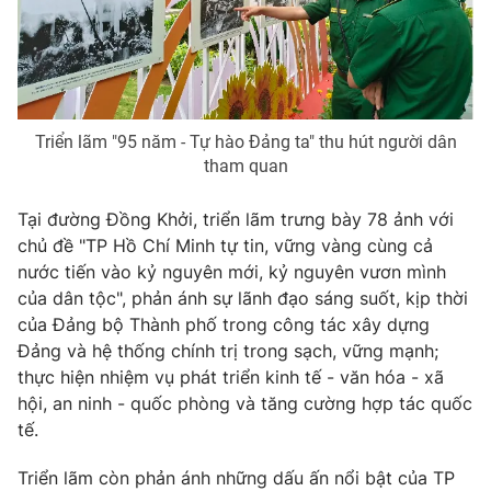
Photo
Infographic
Video
Shorts video
Triển lãm "95 năm - Tự hào Đảng ta" thu hút người dân
VTV Money
VTV Thể thao
tham quan
Tại đường Đồng Khởi, triển lãm trưng bày 78 ảnh với
VTV Sức khoẻ
Bất động sản
chủ đề "TP Hồ Chí Minh tự tin, vững vàng cùng cả
nước tiến vào kỷ nguyên mới, kỷ nguyên vươn mình
Thị trường 24h
Tấm lòng Việt
của dân tộc", phản ánh sự lãnh đạo sáng suốt, kịp thời
của Đảng bộ Thành phố trong công tác xây dựng
Đảng và hệ thống chính trị trong sạch, vững mạnh;
VTV4
Vươn mình bằng AI
thực hiện nhiệm vụ phát triển kinh tế - văn hóa - xã
hội, an ninh - quốc phòng và tăng cường hợp tác quốc
VTV9
VTV8
tế.
Triển lãm còn phản ánh những dấu ấn nổi bật của TP
Liên hệ tòa soạn
English