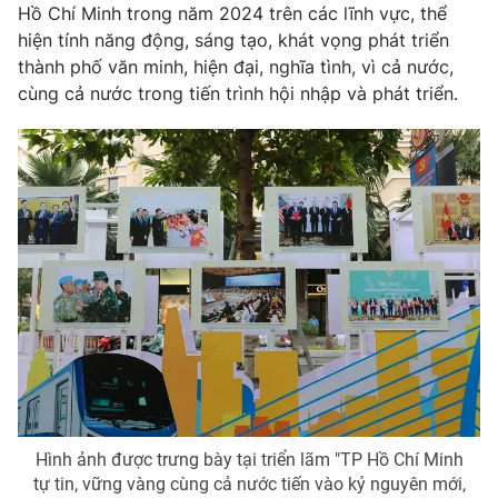
Hồ Chí Minh trong năm 2024 trên các lĩnh vực, thể
hiện tính năng động, sáng tạo, khát vọng phát triển
thành phố văn minh, hiện đại, nghĩa tình, vì cả nước,
cùng cả nước trong tiến trình hội nhập và phát triển.
THỜI BÁO VTV
Theo dõi báo trên
Cơ quan chủ quản:
Đài Truyền hình Việt Nam
Cơ quan báo chí:
Thời báo VTV
Giấy phép hoạt động báo in và báo điện tử số 483/GP-BTTTT
cấp ngày 29/12/2023
Tổng Biên tập:
Vũ Thanh Thủy
Phó Tổng Biên tập:
Nguyễn Thị Mỹ Hạnh, Phạm Quốc Thắng,
Nguyễn Trọng Ninh
Hình ảnh được trưng bày tại triển lãm "TP Hồ Chí Minh
Tổng đài VTV:
024.38 355 931 - 024.38 355 932
tự tin, vững vàng cùng cả nước tiến vào kỷ nguyên mới,