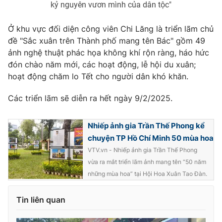
kỷ nguyên vươn mình của dân tộc"
Ðiện thoại Thời báo VTV:
024.66 897 897
Email:
toasoan@vtv.vn
Ở khu vực đối diện công viên Chi Lăng là triển lãm chủ
Liên hệ quảng cáo:
024-7300.7108
đề "Sắc xuân trên Thành phố mang tên Bác" gồm 49
ảnh nghệ thuật phác họa không khí rộn ràng, háo hức
đón chào năm mới, các hoạt động, lễ hội du xuân;
hoạt động chăm lo Tết cho người dân khó khăn.
Các triển lãm sẽ diễn ra hết ngày 9/2/2025.
Nhiếp ảnh gia Trần Thế Phong kể
chuyện TP Hồ Chí Minh 50 mùa hoa
VTV.vn - Nhiếp ảnh gia Trần Thế Phong
vừa ra mắt triển lãm ảnh mang tên “50 năm
® Cấm sao chép dưới mọi hình thức nếu không có sự chấp
những mùa hoa” tại Hội Hoa Xuân Tao Đàn.
thuận bằng văn bản. Ghi rõ nguồn VTV.vn khi phát hành lại
thông tin từ website này.
Tin liên quan