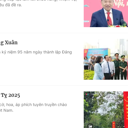
êu đã đề ra.
Góc ảnh
Giáo dục
Công nghệ
Tuyển sinh
Hitech Công ng
ng Xuân
Học trực tuyến
Sản phẩm
à kỷ niệm 95 năm ngày thành lập Đảng
g
Thị trường
Tư vấn
 Tỵ 2025
ờ, hoa, áp phích tuyên truyền chào
ệt Nam.