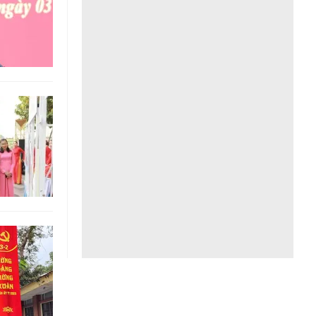
Liên hệ toà soạn
hệ tương lai