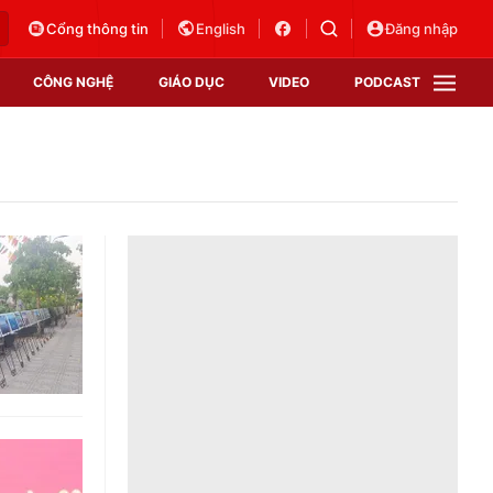
Cổng thông tin
English
Đăng nhập
CÔNG NGHỆ
GIÁO DỤC
VIDEO
PODCAST
VTV Money
VTV Thể thao
VTV Sức khoẻ
Bất động sản
Thị trường 24h
Tấm lòng Việt
Vươn mình bằng AI
VTV4
VTV8
VTV9
Lịch phát sóng
Giao lưu trực tuyến
Sự kiện