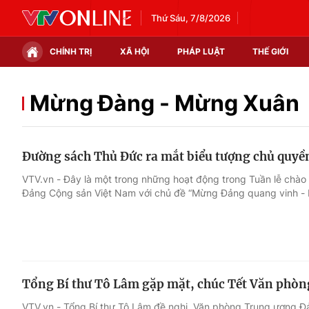
Thứ Sáu, 7/8/2026
CHÍNH TRỊ
XÃ HỘI
PHÁP LUẬT
THẾ GIỚI
Chính trị
Xã hội
Mừng Đàng - Mừng Xuân
Thế giới
Kinh tế
Đường sách Thủ Đức ra mắt biểu tượng chủ quyề
Tin tức
Tài chính
VTV.vn - Đây là một trong những hoạt động trong Tuần lễ chà
Đảng Cộng sản Việt Nam với chủ đề “Mừng Đảng quang vinh - 
Thế giới đó đây
Thị trường
Câu chuyện quốc tế
Góc doanh nghiệp
Dữ liệu và đời sống
Tổng Bí thư Tô Lâm gặp mặt, chúc Tết Văn phò
VTV.vn - Tổng Bí thư Tô Lâm đề nghị, Văn phòng Trung ương Đả