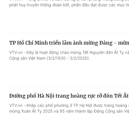
phát huy truyền thống đoàn kết, phấn đấu đạt được các mục ti
Giải trí
Đời sống
Điện ảnh
Du lịch
TP Hồ Chí Minh triển lãm ảnh mừng Đảng - mừ
Âm nhạc
Làm đẹp
VTV.vn - Đây là hoạt động chào mừng Tết Nguyên đán Ất Tỵ v
Cộng sản Việt Nam (3/2/1930 - 3/2/2025).
Sao
Chất lượng cuộc sốn
Đường phố Hà Nội trang hoàng rực rỡ đón Tết Ất
VTV.vn - Khắp các phố phường ở TP Hà Nội được trang hoàng c
mừng Xuân Ất Tỵ 2025 và 95 năm thành lập Đảng Cộng sản Vi