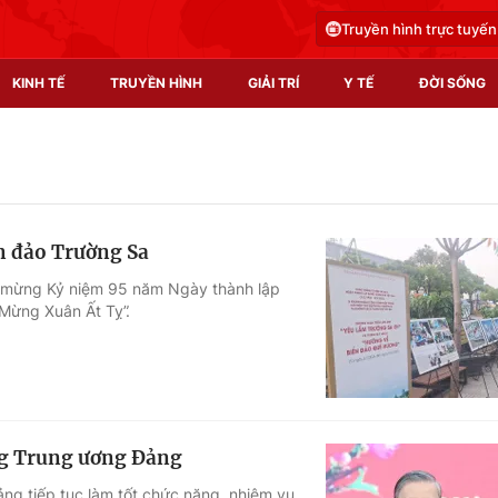
Truyền hình trực tuyến
KINH TẾ
TRUYỀN HÌNH
GIẢI TRÍ
Y TẾ
ĐỜI SỐNG
Pháp luật
Y tế
Truyền hình
Multimedia
n đảo Trường Sa
Phim VTV
Video
o mừng Kỷ niệm 95 năm Ngày thành lập
Mừng Xuân Ất Tỵ”.
Hậu trường
Shorts video
Nhân vật
Podcast
Khán giả
EMagazine
Giải sao mai
Photo
ng Trung ương Đảng
Infographic
ng tiếp tục làm tốt chức năng, nhiệm vụ,