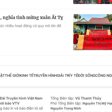
, nghĩa tình mừng xuân Ất Tỵ
hức nhiều hoạt động có quy mô lớn để
UẬT
THẾ GIỚI
KINH TẾ
TRUYỀN HÌNH
GIẢI TRÍ
Y TẾ
ĐỜI SỐNG
CÔNG NG
Đài Truyền hình Việt Nam
Tổng Biên tập:
Vũ Thanh Thủy
hời báo VTV
Phó Tổng Biên tập:
Nguyễn Thị Mỹ Hạ
g báo in và báo điện tử số
Nguyễn Trọng Ninh