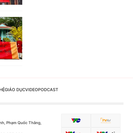
HỆ
GIÁO DỤC
VIDEO
PODCAST
nh, Phạm Quốc Thắng,