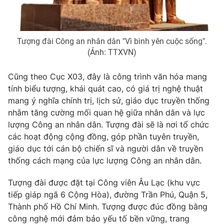
Photo
Infographic
Tượng đài Công an nhân dân "Vì bình yên cuộc sống".
Video
Shorts video
(Ảnh: TTXVN)
VTV Money
VTV Thể thao
Cũng theo Cục X03, đây là công trình văn hóa mang
tính biểu tượng, khái quát cao, có giá trị nghệ thuật
mang ý nghĩa chính trị, lịch sử, giáo dục truyền thống
VTV Sức khoẻ
Bất động sản
nhằm tăng cường mối quan hệ giữa nhân dân và lực
lượng Công an nhân dân. Tượng đài sẽ là nơi tổ chức
Thị trường 24h
Tấm lòng Việt
các hoạt động cộng đồng, góp phần tuyên truyền,
giáo dục tới cán bộ chiến sĩ và người dân về truyền
thống cách mạng của lực lượng Công an nhân dân.
VTV4
Vươn mình bằng AI
Tượng đài được đặt tại Công viên Âu Lạc (khu vực
VTV9
VTV8
tiếp giáp ngã 6 Cộng Hòa), đường Trần Phú, Quận 5,
Thành phố Hồ Chí Minh. Tượng được đúc đồng bằng
công nghệ mới đảm bảo yếu tố bền vững, trang
Liên hệ tòa soạn
English