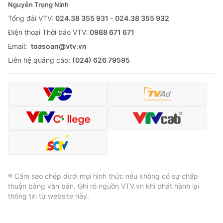
Nguyễn Trọng Ninh
Tổng đài VTV:
024.38 355 931 - 024.38 355 932
Ðiện thoại Thời báo VTV:
0988 671 671
Email:
toasoan@vtv.vn
Liên hệ quảng cáo:
(024) 626 79595
® Cấm sao chép dưới mọi hình thức nếu không có sự chấp
thuận bằng văn bản. Ghi rõ nguồn VTV.vn khi phát hành lại
thông tin từ website này.