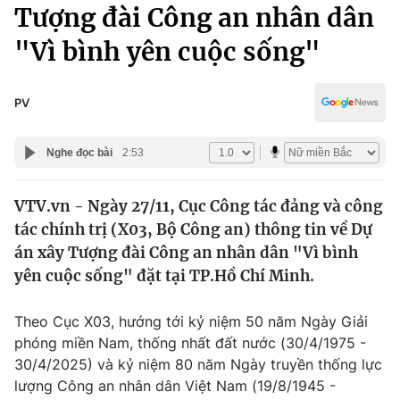
Chính trị
Tượng đài Công an nhân dân
Truyền hình
"Vì bình yên cuộc sống"
Văn hóa - Giải trí
Xã hội
Y tế
Đời sống
PV
Pháp luật
Công nghệ
Giáo dục
Nghe đọc bài
2:53
Y tế
VTV.vn - Ngày 27/11, Cục Công tác đảng và công
Thế giới
tác chính trị (X03, Bộ Công an) thông tin về Dự
Tin tức
án xây Tượng đài Công an nhân dân "Vì bình
Kinh tế
yên cuộc sống" đặt tại TP.Hồ Chí Minh.
Thế giới đó đây
Tài chính
Dữ liệu và đời sống
Câu chuyện quốc tế
Theo Cục X03, hướng tới kỷ niệm 50 năm Ngày Giải
Thị trường
phóng miền Nam, thống nhất đất nước (30/4/1975 -
30/4/2025) và kỷ niệm 80 năm Ngày truyền thống lực
Truyền hình
Góc doanh nghiệp
lượng Công an nhân dân Việt Nam (19/8/1945 -