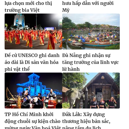
lựa chọn mới cho thị
hưu hấp dẫn với người
trường bia Việt
Mỹ
Đề cử UNESCO ghi danh
Đà Nẵng ghi nhận sự
áo dài là Di sản văn hóa
tăng trưởng của lĩnh vực
phi vật thể
lữ hành
TP Hồ Chí Minh khởi
Đắk Lắk: Xây dựng
động chuỗi sự kiện chào
thương hiệu bản sắc,
mừng ngày Văn hoá Việt
nâng tầm du lịch