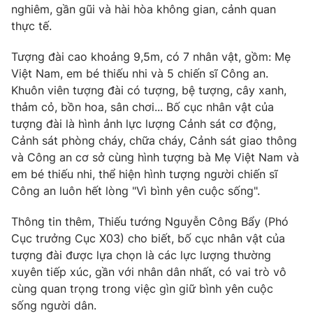
nghiêm, gần gũi và hài hòa không gian, cảnh quan
thực tế.
Tượng đài cao khoảng 9,5m, có 7 nhân vật, gồm: Mẹ
THỜI BÁO VTV
Việt Nam, em bé thiếu nhi và 5 chiến sĩ Công an.
Khuôn viên tượng đài có tượng, bệ tượng, cây xanh,
thảm cỏ, bồn hoa, sân chơi... Bố cục nhân vật của
tượng đài là hình ảnh lực lượng Cảnh sát cơ động,
Theo dõi báo trên
Cảnh sát phòng cháy, chữa cháy, Cảnh sát giao thông
và Công an cơ sở cùng hình tượng bà Mẹ Việt Nam và
em bé thiếu nhi, thể hiện hình tượng người chiến sĩ
Cơ quan chủ quản:
Đài Truyền hình Việt Nam
Công an luôn hết lòng "Vì bình yên cuộc sống".
Cơ quan báo chí:
Thời báo VTV
Giấy phép hoạt động báo in và báo điện tử số 483/GP-BTTTT
Thông tin thêm, Thiếu tướng Nguyễn Công Bẩy (Phó
cấp ngày 29/12/2023
Cục trưởng Cục X03) cho biết, bố cục nhân vật của
Tổng Biên tập:
Vũ Thanh Thủy
tượng đài được lựa chọn là các lực lượng thường
Phó Tổng Biên tập:
Nguyễn Thị Mỹ Hạnh, Phạm Quốc Thắng,
xuyên tiếp xúc, gần với nhân dân nhất, có vai trò vô
Nguyễn Trọng Ninh
cùng quan trọng trong việc gìn giữ bình yên cuộc
Tổng đài VTV:
024.38 355 931 - 024.38 355 932
sống người dân.