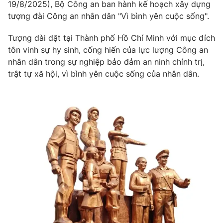
Phim VTV
19/8/2025), Bộ Công an ban hành kế hoạch xây dựng
Giải trí
tượng đài Công an nhân dân "Vì bình yên cuộc sống".
Hậu trường
Điện ảnh
Tượng đài đặt tại Thành phố Hồ Chí Minh với mục đích
Đời sống
Nhân vật
tôn vinh sự hy sinh, cống hiến của lực lượng Công an
Âm nhạc
Du lịch
nhân dân trong sự nghiệp bảo đảm an ninh chính trị,
Khán giả
Giáo dục
Sao
trật tự xã hội, vì bình yên cuộc sống của nhân dân.
Làm đẹp
Giải sao mai
Tuyển sinh
Công nghệ
Chất lượng cuộc sống
Học trực tuyến
Hitech Công nghệ tương lai
Giao lưu trực tuyến
Sản phẩm
Lịch phát sóng
Thị trường
Tư vấn
Chuyên mục khác
Emagazine
Podcast