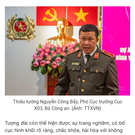
Ðiện thoại Thời báo VTV:
024.66 897 897
Email:
toasoan@vtv.vn
Liên hệ quảng cáo:
024-7300.7108
Thiếu tướng Nguyễn Công Bẩy, Phó Cục trưởng Cục
® Cấm sao chép dưới mọi hình thức nếu không có sự chấp
X03, Bộ Công an. (Ảnh: TTXVN)
thuận bằng văn bản. Ghi rõ nguồn VTV.vn khi phát hành lại
thông tin từ website này.
Tượng đài còn thể hiện được sự trang nghiêm, có bố
cục hình khối rõ ràng, chắc khỏe, hài hòa với không