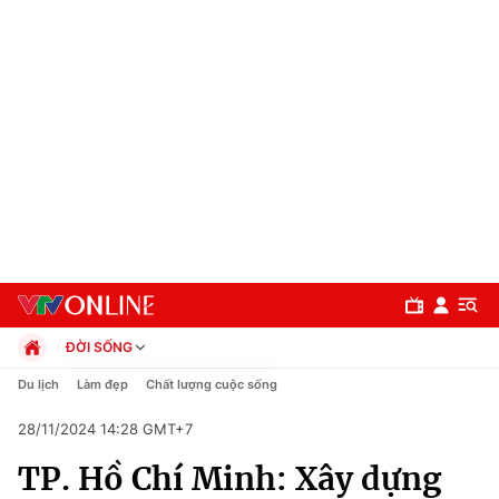
ĐỜI SỐNG
Chính trị
Du lịch
Làm đẹp
Chất lượng cuộc sống
Xã hội
28/11/2024 14:28 GMT+7
Pháp luật
Chuyên mục
Kinh tế
TP. Hồ Chí Minh: Xây dựng
Thể thao