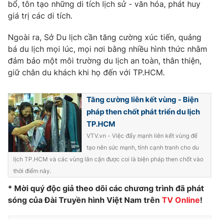
Phim VTV
bổ, tôn tạo những di tích lịch sử - văn hóa, phát huy
Giải trí
giá trị các di tích.
Hậu trường
Điện ảnh
Ngoài ra, Sở Du lịch cần tăng cường xúc tiến, quảng
Đời sống
Nhân vật
bá du lịch mọi lúc, mọi nơi bằng nhiều hình thức nhằm
Âm nhạc
Du lịch
đảm bảo một môi trường du lịch an toàn, thân thiện,
Khán giả
Giáo dục
Sao
giữ chân du khách khi họ đến với TP.HCM.
Làm đẹp
Giải sao mai
Tuyển sinh
Công nghệ
Chất lượng cuộc sống
Tăng cường liên kết vùng - Biện
Học trực tuyến
pháp then chốt phát triển du lịch
Hitech Công nghệ tương lai
Giao lưu trực tuyến
TP.HCM
Sản phẩm
VTV.vn - Việc đẩy mạnh liên kết vùng để
tạo nên sức mạnh, tính cạnh tranh cho du
Lịch phát sóng
Thị trường
lịch TP.HCM và các vùng lân cận được coi là biện pháp then chốt vào
thời điểm này.
Tư vấn
* Mời quý độc giả theo dõi các chương trình đã phát
Chuyên mục khác
sóng của Đài Truyền hình Việt Nam trên
TV Online
!
Emagazine
Podcast