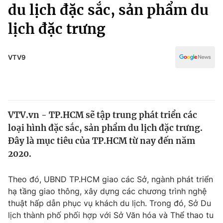
Chính trị
du lịch đặc sắc, sản phẩm du
Truyền hình
lịch đặc trưng
Văn hóa - Giải trí
Xã hội
Y tế
Đời sống
VTV9
Pháp luật
Công nghệ
Giáo dục
Y tế
VTV.vn - TP.HCM sẽ tập trung phát triển các
Thế giới
loại hình đặc sắc, sản phẩm du lịch đặc trưng.
Tin tức
Đây là mục tiêu của TP.HCM từ nay đến năm
Kinh tế
2020.
Thế giới đó đây
Tài chính
Dữ liệu và đời sống
Câu chuyện quốc tế
Theo đó, UBND TP.HCM giao các Sở, ngành phát triển
Thị trường
hạ tầng giao thông, xây dựng các chương trình nghệ
thuật hấp dẫn phục vụ khách du lịch. Trong đó, Sở Du
Truyền hình
Góc doanh nghiệp
lịch thành phố phối hợp với Sở Văn hóa và Thể thao tu