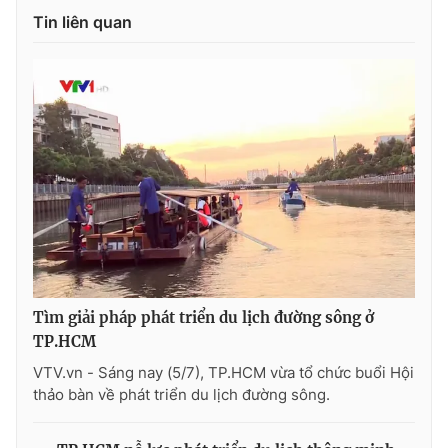
Tin liên quan
Photo
Infographic
Video
Shorts video
VTV Money
VTV Thể thao
VTV Sức khoẻ
Bất động sản
Thị trường 24h
Tấm lòng Việt
Tìm giải pháp phát triển du lịch đường sông ở
VTV4
Vươn mình bằng AI
TP.HCM
VTV.vn - Sáng nay (5/7), TP.HCM vừa tổ chức buổi Hội
VTV9
VTV8
thảo bàn về phát triển du lịch đường sông.
Liên hệ tòa soạn
English