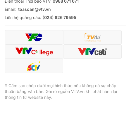
Ðiện thoại Thời báo VTV:
0988 671 671
Email:
toasoan@vtv.vn
Liên hệ quảng cáo:
(024) 626 79595
® Cấm sao chép dưới mọi hình thức nếu không có sự chấp
thuận bằng văn bản. Ghi rõ nguồn VTV.vn khi phát hành lại
thông tin từ website này.