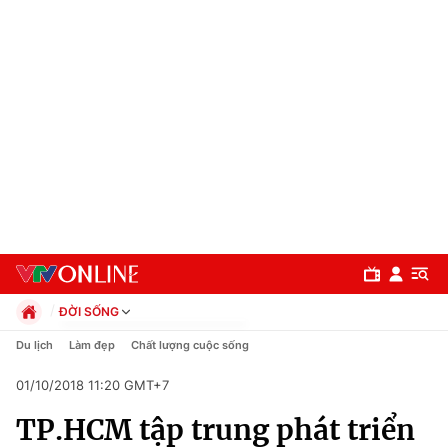
ĐỜI SỐNG
Chính trị
Du lịch
Làm đẹp
Chất lượng cuộc sống
Xã hội
01/10/2018 11:20 GMT+7
Pháp luật
Chuyên mục
Kinh tế
TP.HCM tập trung phát triển
Thể thao