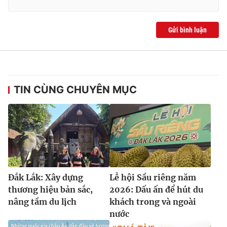
Ðiện thoại Thời báo VTV:
024.66 897 897
Email:
toasoan@vtv.vn
Gửi bình luận
Liên hệ quảng cáo:
024-7300.7108
TIN CÙNG CHUYÊN MỤC
Đắk Lắk: Xây dựng
Lễ hội Sầu riêng năm
® Cấm sao chép dưới mọi hình thức nếu không có sự chấp
thuận bằng văn bản. Ghi rõ nguồn VTV.vn khi phát hành lại
thương hiệu bản sắc,
2026: Dấu ấn để hút du
thông tin từ website này.
nâng tầm du lịch
khách trong và ngoài
nước