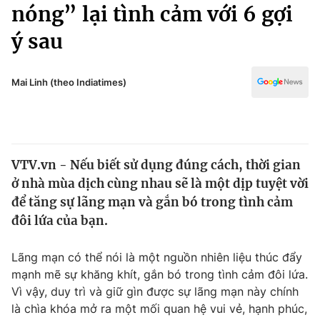
Chính trị
nóng” lại tình cảm với 6 gợi
Truyền hình
ý sau
Văn hóa - Giải trí
Xã hội
Y tế
Đời sống
Mai Linh (theo Indiatimes)
Pháp luật
Công nghệ
Giáo dục
Y tế
VTV.vn - Nếu biết sử dụng đúng cách, thời gian
Thế giới
ở nhà mùa dịch cùng nhau sẽ là một dịp tuyệt vời
Tin tức
để tăng sự lãng mạn và gắn bó trong tình cảm
Kinh tế
đôi lứa của bạn.
Thế giới đó đây
Tài chính
Dữ liệu và đời sống
Câu chuyện quốc tế
Lãng mạn có thể nói là một nguồn nhiên liệu thúc đẩy
Thị trường
mạnh mẽ sự khăng khít, gắn bó trong tình cảm đôi lứa.
Vì vậy, duy trì và giữ gìn được sự lãng mạn này chính
Truyền hình
Góc doanh nghiệp
là chìa khóa mở ra một mối quan hệ vui vẻ, hạnh phúc,