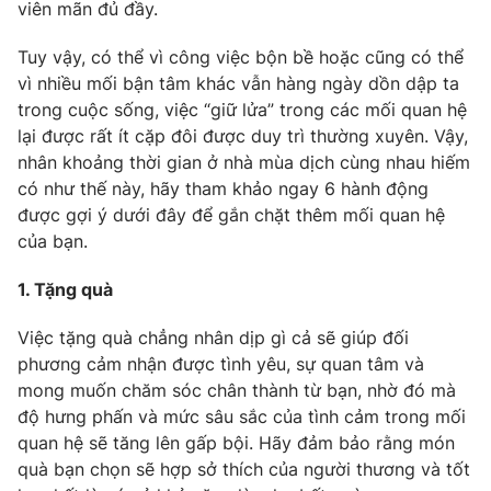
Phim VTV
viên mãn đủ đầy.
Giải trí
Hậu trường
Tuy vậy, có thể vì công việc bộn bề hoặc cũng có thể
Điện ảnh
vì nhiều mối bận tâm khác vẫn hàng ngày dồn dập ta
Đời sống
Nhân vật
trong cuộc sống, việc “giữ lửa” trong các mối quan hệ
Âm nhạc
Du lịch
lại được rất ít cặp đôi được duy trì thường xuyên. Vậy,
Khán giả
Giáo dục
Sao
nhân khoảng thời gian ở nhà mùa dịch cùng nhau hiếm
Làm đẹp
Giải sao mai
có như thế này, hãy tham khảo ngay 6 hành động
Tuyển sinh
Công nghệ
được gợi ý dưới đây để gắn chặt thêm mối quan hệ
Chất lượng cuộc sống
Học trực tuyến
của bạn.
Hitech Công nghệ tương lai
Giao lưu trực tuyến
1. Tặng quà
Sản phẩm
Việc tặng quà chẳng nhân dịp gì cả sẽ giúp đối
Lịch phát sóng
Thị trường
phương cảm nhận được tình yêu, sự quan tâm và
mong muốn chăm sóc chân thành từ bạn, nhờ đó mà
Tư vấn
độ hưng phấn và mức sâu sắc của tình cảm trong mối
Chuyên mục khác
quan hệ sẽ tăng lên gấp bội. Hãy đảm bảo rằng món
Emagazine
Podcast
quà bạn chọn sẽ hợp sở thích của người thương và tốt