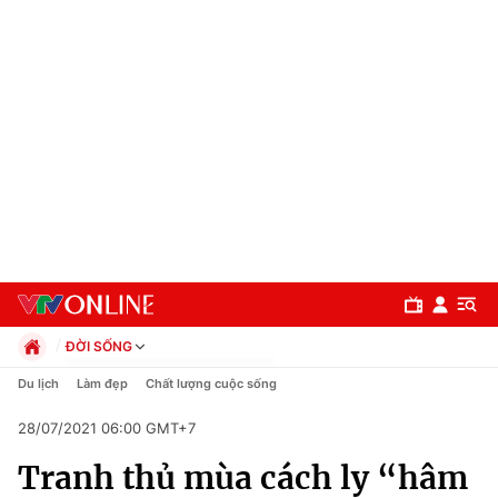
ĐỜI SỐNG
Chính trị
Du lịch
Làm đẹp
Chất lượng cuộc sống
Xã hội
28/07/2021 06:00 GMT+7
Pháp luật
Chuyên mục
Kinh tế
Tranh thủ mùa cách ly “hâm
Thể thao