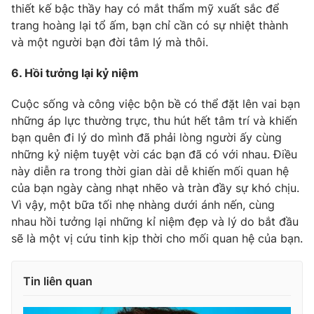
Ðiện thoại Thời báo VTV:
thiết kế bậc thầy hay có mắt thẩm mỹ xuất sắc để
024.66 897 897
trang hoàng lại tổ ấm, bạn chỉ cần có sự nhiệt thành
Email:
toasoan@vtv.vn
và một người bạn đời tâm lý mà thôi.
Liên hệ quảng cáo:
024-7300.7108
6. Hồi tưởng lại kỷ niệm
Cuộc sống và công việc bộn bề có thể đặt lên vai bạn
những áp lực thường trực, thu hút hết tâm trí và khiến
bạn quên đi lý do mình đã phải lòng người ấy cùng
những kỷ niệm tuyệt vời các bạn đã có với nhau. Điều
này diễn ra trong thời gian dài dễ khiến mối quan hệ
của bạn ngày càng nhạt nhẽo và tràn đầy sự khó chịu.
Vì vậy, một bữa tối nhẹ nhàng dưới ánh nến, cùng
nhau hồi tưởng lại những kỉ niệm đẹp và lý do bắt đầu
sẽ là một vị cứu tinh kịp thời cho mối quan hệ của bạn.
® Cấm sao chép dưới mọi hình thức nếu không có sự chấp
thuận bằng văn bản. Ghi rõ nguồn VTV.vn khi phát hành lại
thông tin từ website này.
Tin liên quan