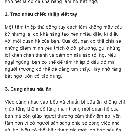
hơn hết là có cả khả năng làm họ bất ngờ.
Photo
Infographic
2. Trao nhau chiếc thiệp viết tay
Video
Shorts video
Một tấm thiệp thủ công tuy cách làm không mấy cầu
kỳ nhưng lại có khả năng tạo nên nhiều điều kì diệu
với mối quan hệ của bạn. Qua đó, bạn có thể chia sẻ
VTV Money
VTV Thể thao
những điểm mình yêu thích ở đối phương, gửi những
lời khen chân thành và cảm ơn sâu sắc tới họ. Nếu
VTV Sức khoẻ
Bất động sản
ngại ngùng, bạn có thể để tấm thiệp ở đâu đó mà
người thương có thể dễ dàng tìm thấy. Hãy nhớ rằng
bất ngờ luôn có tác dụng.
Thị trường 24h
Tấm lòng Việt
3. Cùng nhau nấu ăn
VTV4
Vươn mình bằng AI
Việc cùng nhau vào bếp và chuẩn bị bữa ăn không chỉ
giúp tăng thêm độ lãng mạn trong mối quan hệ của
VTV9
VTV8
bạn mà còn giúp người thương cảm thấy ấm áp, yên
tâm hơn vì có người sẵn sàng chia sẻ công việc nhà
Liên hệ tòa soạn
English
với họ. Nếu có thể, hãy tham gia một lớp học nấu ăn