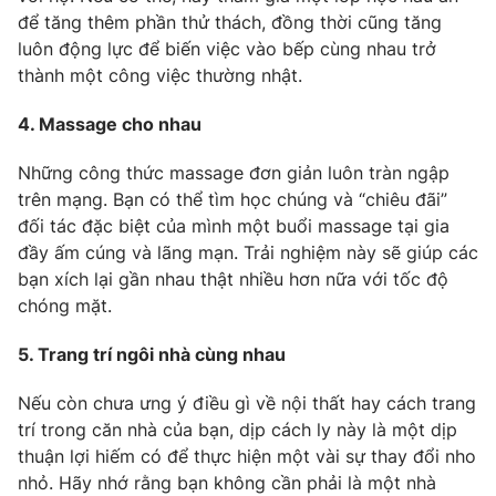
để tăng thêm phần thử thách, đồng thời cũng tăng
luôn động lực để biến việc vào bếp cùng nhau trở
thành một công việc thường nhật.
THỜI BÁO VTV
4. Massage cho nhau
Những công thức massage đơn giản luôn tràn ngập
trên mạng. Bạn có thể tìm học chúng và “chiêu đãi”
Theo dõi báo trên
đối tác đặc biệt của mình một buổi massage tại gia
đầy ấm cúng và lãng mạn. Trải nghiệm này sẽ giúp các
Cơ quan chủ quản:
bạn xích lại gần nhau thật nhiều hơn nữa với tốc độ
Đài Truyền hình Việt Nam
chóng mặt.
Cơ quan báo chí:
Thời báo VTV
Giấy phép hoạt động báo in và báo điện tử số 483/GP-BTTTT
5. Trang trí ngôi nhà cùng nhau
cấp ngày 29/12/2023
Tổng Biên tập:
Vũ Thanh Thủy
Nếu còn chưa ưng ý điều gì về nội thất hay cách trang
Phó Tổng Biên tập:
Nguyễn Thị Mỹ Hạnh, Phạm Quốc Thắng,
trí trong căn nhà của bạn, dịp cách ly này là một dịp
Nguyễn Trọng Ninh
thuận lợi hiếm có để thực hiện một vài sự thay đổi nho
Tổng đài VTV:
024.38 355 931 - 024.38 355 932
nhỏ. Hãy nhớ rằng bạn không cần phải là một nhà