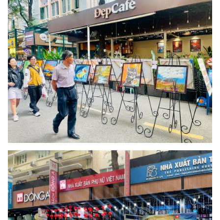
Ðiện thoại Thời báo VTV:
024.66 897 897
Email:
toasoan@vtv.vn
Liên hệ quảng cáo:
024-7300.7108
® Cấm sao chép dưới mọi hình thức nếu không có sự chấp
thuận bằng văn bản. Ghi rõ nguồn VTV.vn khi phát hành lại
thông tin từ website này.