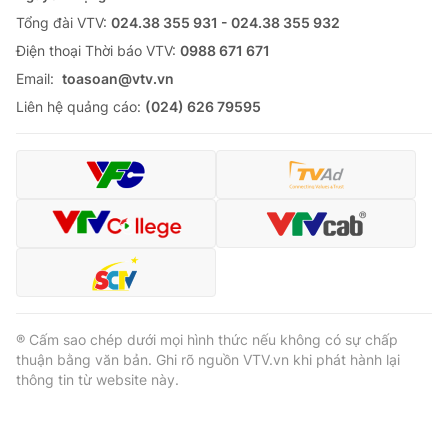
Tổng đài VTV:
024.38 355 931 - 024.38 355 932
Ðiện thoại Thời báo VTV:
0988 671 671
Email:
toasoan@vtv.vn
Liên hệ quảng cáo:
(024) 626 79595
® Cấm sao chép dưới mọi hình thức nếu không có sự chấp
thuận bằng văn bản. Ghi rõ nguồn VTV.vn khi phát hành lại
thông tin từ website này.