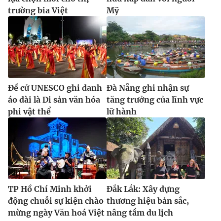
trường bia Việt
Mỹ
Đề cử UNESCO ghi danh
Đà Nẵng ghi nhận sự
áo dài là Di sản văn hóa
tăng trưởng của lĩnh vực
phi vật thể
lữ hành
TP Hồ Chí Minh khởi
Đắk Lắk: Xây dựng
động chuỗi sự kiện chào
thương hiệu bản sắc,
mừng ngày Văn hoá Việt
nâng tầm du lịch