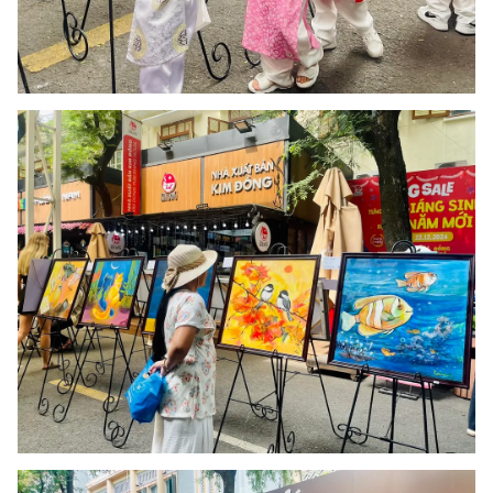
THỜI BÁO VTV
Theo dõi báo trên
Cơ quan chủ quản:
Đài Truyền hình Việt Nam
Cơ quan báo chí:
Thời báo VTV
Giấy phép hoạt động báo in và báo điện tử số 483/GP-BTTTT
cấp ngày 29/12/2023
Tổng Biên tập:
Vũ Thanh Thủy
Phó Tổng Biên tập:
Nguyễn Thị Mỹ Hạnh, Phạm Quốc Thắng,
Nguyễn Trọng Ninh
Tổng đài VTV:
024.38 355 931 - 024.38 355 932