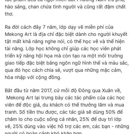
Phim VTV
Giải trí
hào sảng, chan chứa tình người và cũng rất đậm chất
Hậu trường
thơ.
Điện ảnh
Đời sống
Nhân vật
Ra đời cách đây 7 năm, lớp dạy vẽ miễn phí của
Âm nhạc
Mekong Art là địa chỉ đặc biệt dành cho người khuyết
Du lịch
Khán giả
Giáo dục
tật mất khả năng nghe nói, có thể học vẽ và thể hiện
Sao
Làm đẹp
tài năng. Lớp học không chỉ giúp các học viên phát
Giải sao mai
Tuyển sinh
triển kỹ năng hội họa mà còn tạo ra một môi trường
Công nghệ
Chất lượng cuộc sống
giao tiếp đặc biệt bằng ngôn ngữ hình thể và màu sắc,
Học trực tuyến
qua đó học cách chia sẻ, vượt qua những mặc cảm,
Hitech Công nghệ tương lai
Giao lưu trực tuyến
hòa nhập với cộng đồng.
Sản phẩm
Bắt đầu từ năm 2017, cứ mỗi độ Đông qua Xuân về,
Lịch phát sóng
Thị trường
Mekong Art lại trưng bày các tác phẩm của các học
viên để độc giả, du khách có thể thưởng lãm và mua
Tư vấn
tranh. Số tiền thu được, các tác giả sẽ dùng 50% để
Chuyên mục khác
chăm lo cho cuộc sống cá nhân, 25% để duy trì lớp
Emagazine
vẽ, 25% dùng vào việc hỗ trợ các em, các bạn - những
Podcast
người có hoàn cảnh khó khăn hơn.