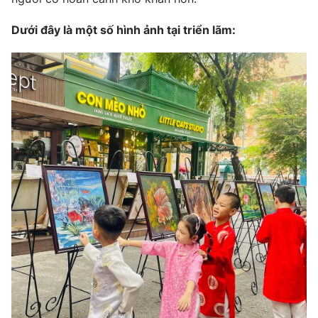
Photo
Infographic
Dưới đây là một số hình ảnh tại triển lãm:
Video
Shorts video
VTV Money
VTV Thể thao
VTV Sức khoẻ
Bất động sản
Thị trường 24h
Tấm lòng Việt
VTV4
Vươn mình bằng AI
VTV9
VTV8
Liên hệ tòa soạn
English