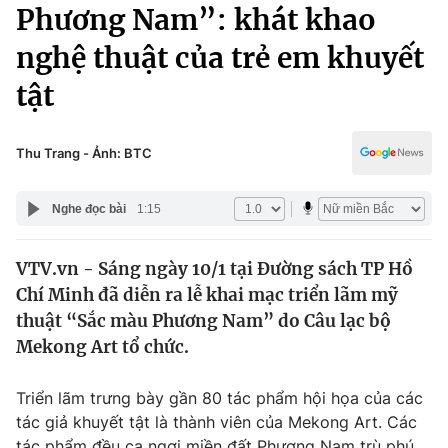
Chính trị
Phương Nam”: khát khao
Truyền hình
nghệ thuật của trẻ em khuyết
Văn hóa - Giải trí
Xã hội
Y tế
tật
Đời sống
Pháp luật
Công nghệ
Giáo dục
Thu Trang - Ảnh: BTC
Y tế
Nghe đọc bài
1:15
Thế giới
VTV.vn - Sáng ngày 10/1 tại Đường sách TP Hồ
Tin tức
Chí Minh đã diễn ra lễ khai mạc triển lãm mỹ
Kinh tế
Thế giới đó đây
thuật “Sắc màu Phương Nam” do Câu lạc bộ
Tài chính
Mekong Art tổ chức.
Dữ liệu và đời sống
Câu chuyện quốc tế
Thị trường
Triển lãm trưng bày gần 80 tác phẩm hội họa của các
Truyền hình
Góc doanh nghiệp
tác giả khuyết tật là thành viên của Mekong Art. Các
tác phẩm đều ca ngợi miền đất Phương Nam trù phú,