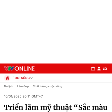
ĐỜI SỐNG
Chính trị
Du lịch
Làm đẹp
Chất lượng cuộc sống
Xã hội
10/01/2025 20:11 GMT+7
Pháp luật
Chuyên mục
Kinh tế
Triển lãm mỹ thuật “Sắc màu
Thể thao