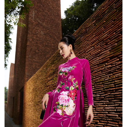
Ðiện thoại Thời báo VTV:
024.66 897 897
Email:
toasoan@vtv.vn
Liên hệ quảng cáo:
024-7300.7108
® Cấm sao chép dưới mọi hình thức nếu không có sự chấp
thuận bằng văn bản. Ghi rõ nguồn VTV.vn khi phát hành lại
thông tin từ website này.