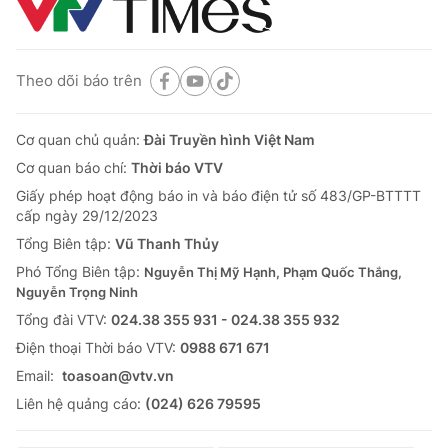
Theo dõi báo trên
Cơ quan chủ quản:
Đài Truyền hình Việt Nam
Cơ quan báo chí:
Thời báo VTV
Giấy phép hoạt động báo in và báo điện tử số 483/GP-BTTTT
cấp ngày 29/12/2023
Tổng Biên tập:
Vũ Thanh Thủy
Phó Tổng Biên tập:
Nguyễn Thị Mỹ Hạnh, Phạm Quốc Thắng,
Nguyễn Trọng Ninh
Tổng đài VTV:
024.38 355 931 - 024.38 355 932
Ðiện thoại Thời báo VTV:
0988 671 671
Email:
toasoan@vtv.vn
Liên hệ quảng cáo:
(024) 626 79595