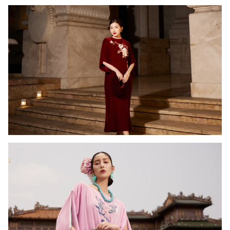
Photo
Infographic
Video
Shorts video
VTV Money
VTV Thể thao
VTV Sức khoẻ
Bất động sản
Thị trường 24h
Tấm lòng Việt
VTV4
Vươn mình bằng AI
VTV9
VTV8
Liên hệ tòa soạn
English