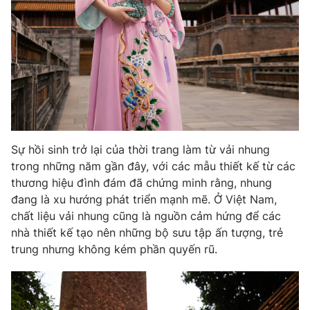
THỜI BÁO VTV
Theo dõi báo trên
Sự hồi sinh trở lại của thời trang làm từ vải nhung
trong những năm gần đây, với các mẫu thiết kế từ các
Cơ quan chủ quản:
Đài Truyền hình Việt Nam
thương hiệu đình đám đã chứng minh rằng, nhung
Cơ quan báo chí:
Thời báo VTV
đang là xu hướng phát triển mạnh mẽ. Ở Việt Nam,
Giấy phép hoạt động báo in và báo điện tử số 483/GP-BTTTT
chất liệu vải nhung cũng là nguồn cảm hứng để các
cấp ngày 29/12/2023
nhà thiết kế tạo nên những bộ sưu tập ấn tượng, trẻ
Tổng Biên tập:
Vũ Thanh Thủy
trung nhưng không kém phần quyến rũ.
Phó Tổng Biên tập:
Nguyễn Thị Mỹ Hạnh, Phạm Quốc Thắng,
Nguyễn Trọng Ninh
Tổng đài VTV:
024.38 355 931 - 024.38 355 932