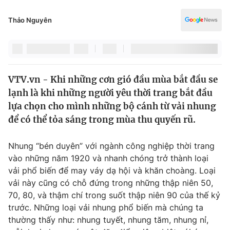
Chính trị
Truyền hình
Thảo Nguyên
Văn hóa - Giải trí
Xã hội
Y tế
Đời sống
Pháp luật
Công nghệ
VTV.vn - Khi những cơn gió đầu mùa bắt đầu se
Giáo dục
Y tế
lạnh là khi những người yêu thời trang bắt đầu
lựa chọn cho mình những bộ cánh từ vải nhung
để có thể tỏa sáng trong mùa thu quyến rũ.
Thế giới
Tin tức
Nhung “bén duyên” với ngành công nghiệp thời trang
Kinh tế
vào những năm 1920 và nhanh chóng trở thành loại
Thế giới đó đây
vải phổ biến để may váy dạ hội và khăn choàng. Loại
Tài chính
Dữ liệu và đời sống
vải này cũng có chỗ đứng trong những thập niên 50,
Câu chuyện quốc tế
Thị trường
70, 80, và thậm chí trong suốt thập niên 90 của thế kỷ
trước. Những loại vải nhung phổ biến mà chúng ta
Truyền hình
Góc doanh nghiệp
thường thấy như: nhung tuyết, nhung tăm, nhung nỉ,