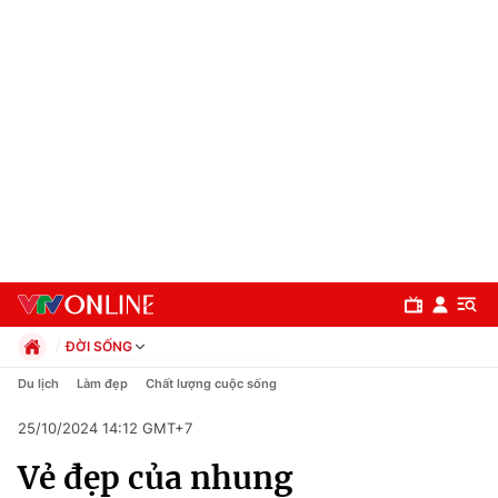
ĐỜI SỐNG
Chính trị
Du lịch
Làm đẹp
Chất lượng cuộc sống
Xã hội
25/10/2024 14:12 GMT+7
Pháp luật
Chuyên mục
Kinh tế
Vẻ đẹp của nhung
Thể thao