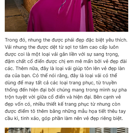
Trong đó, nhung the được phái đẹp đặc biệt yêu thích.
Vải nhung the được dệt từ sợi tơ tằm cao cấp luôn
được coi là một loại vải gắn liền với sự sang trọng,
đậm chất cổ điển được chị em mê mẩn bởi vẻ đẹp đài
các. Thêm nữa, đây là loại vải giúp tôn lên vẻ đẹp làn
da của bạn. Có thể nói rằng, đây là loại vải có thể
dùng để may tất cả các loại trang phục, từ truyền
thống đến hiện đại bởi chúng mang trong mình sự pha
trộn tuyệt vời giữa cổ điển và hiện đại. Bên cạnh vẻ
đẹp vốn có, nhiều thiết kế trang phục từ nhung còn
được điểm tô thêm bằng những mẫu họa tiết thêu tay
cầu kì, tinh xảo, góp phần làm nên vẻ đẹp riêng biệt.