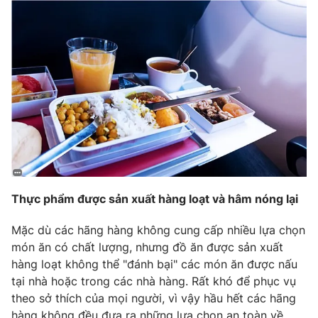
Phim VTV
Giải trí
Hậu trường
Điện ảnh
Đời sống
Nhân vật
Âm nhạc
Du lịch
Khán giả
Giáo dục
Sao
Làm đẹp
Giải sao mai
Tuyển sinh
Công nghệ
Chất lượng cuộc sống
Học trực tuyến
Hitech Công nghệ tương lai
Giao lưu trực tuyến
Sản phẩm
Thực phẩm được sản xuất hàng loạt và hâm nóng lại
Lịch phát sóng
Thị trường
Mặc dù các hãng hàng không cung cấp nhiều lựa chọn
món ăn có chất lượng, nhưng đồ ăn được sản xuất
Tư vấn
hàng loạt không thể "đánh bại" các món ăn được nấu
Chuyên mục khác
tại nhà hoặc trong các nhà hàng. Rất khó để phục vụ
theo sở thích của mọi người, vì vậy hầu hết các hãng
Emagazine
Podcast
hàng không đều đưa ra những lựa chọn an toàn về