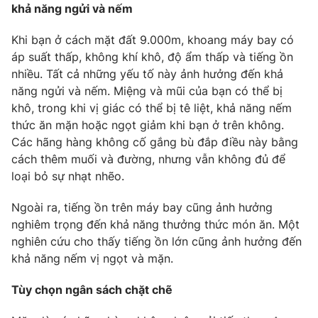
khả năng ngửi và nếm
Khi bạn ở cách mặt đất 9.000m, khoang máy bay có
áp suất thấp, không khí khô, độ ẩm thấp và tiếng ồn
THỜI BÁO VTV
nhiều. Tất cả những yếu tố này ảnh hưởng đến khả
năng ngửi và nếm. Miệng và mũi của bạn có thể bị
khô, trong khi vị giác có thể bị tê liệt, khả năng nếm
thức ăn mặn hoặc ngọt giảm khi bạn ở trên không.
Theo dõi báo trên
Các hãng hàng không cố gắng bù đắp điều này bằng
cách thêm muối và đường, nhưng vẫn không đủ để
loại bỏ sự nhạt nhẽo.
Cơ quan chủ quản:
Đài Truyền hình Việt Nam
Cơ quan báo chí:
Thời báo VTV
Ngoài ra, tiếng ồn trên máy bay cũng ảnh hưởng
Giấy phép hoạt động báo in và báo điện tử số 483/GP-BTTTT
nghiêm trọng đến khả năng thưởng thức món ăn. Một
cấp ngày 29/12/2023
nghiên cứu cho thấy tiếng ồn lớn cũng ảnh hưởng đến
Tổng Biên tập:
Vũ Thanh Thủy
khả năng nếm vị ngọt và mặn.
Phó Tổng Biên tập:
Nguyễn Thị Mỹ Hạnh, Phạm Quốc Thắng,
Nguyễn Trọng Ninh
Tùy chọn ngân sách chặt chẽ
Tổng đài VTV:
024.38 355 931 - 024.38 355 932