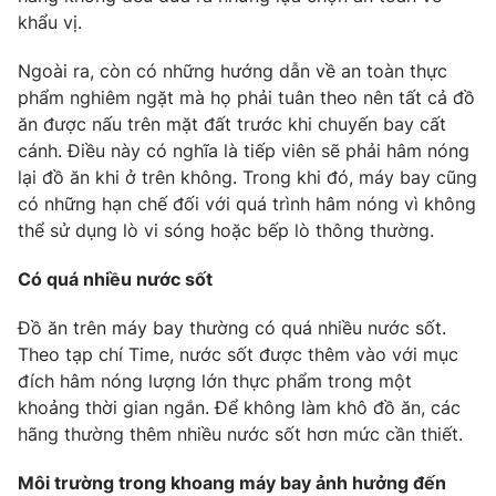
khẩu vị.
Photo
Infographic
Ngoài ra, còn có những hướng dẫn về an toàn thực
phẩm nghiêm ngặt mà họ phải tuân theo nên tất cả đồ
Video
Shorts video
ăn được nấu trên mặt đất trước khi chuyến bay cất
cánh. Điều này có nghĩa là tiếp viên sẽ phải hâm nóng
VTV Money
VTV Thể thao
lại đồ ăn khi ở trên không. Trong khi đó, máy bay cũng
có những hạn chế đối với quá trình hâm nóng vì không
VTV Sức khoẻ
Bất động sản
thể sử dụng lò vi sóng hoặc bếp lò thông thường.
Có quá nhiều nước sốt
Thị trường 24h
Tấm lòng Việt
Đồ ăn trên máy bay thường có quá nhiều nước sốt.
Theo tạp chí Time, nước sốt được thêm vào với mục
VTV4
Vươn mình bằng AI
đích hâm nóng lượng lớn thực phẩm trong một
khoảng thời gian ngắn. Để không làm khô đồ ăn, các
VTV9
VTV8
hãng thường thêm nhiều nước sốt hơn mức cần thiết.
Môi trường trong khoang máy bay ảnh hưởng đến
Liên hệ tòa soạn
English