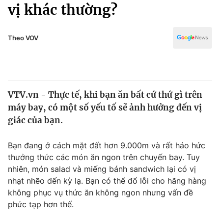
Chính trị
vị khác thường?
Truyền hình
Văn hóa - Giải trí
Xã hội
Y tế
Theo VOV
Đời sống
Pháp luật
Công nghệ
Giáo dục
Y tế
VTV.vn - Thực tế, khi bạn ăn bất cứ thứ gì trên
máy bay, có một số yếu tố sẽ ảnh hưởng đến vị
Thế giới
giác của bạn.
Tin tức
Kinh tế
Bạn đang ở cách mặt đất hơn 9.000m và rất háo hức
Thế giới đó đây
thưởng thức các món ăn ngon trên chuyến bay. Tuy
Tài chính
nhiên, món salad và miếng bánh sandwich lại có vị
Dữ liệu và đời sống
Câu chuyện quốc tế
nhạt nhẽo đến kỳ lạ. Bạn có thể đổ lỗi cho hãng hàng
Thị trường
không phục vụ thức ăn không ngon nhưng vấn đề
Truyền hình
phức tạp hơn thế.
Góc doanh nghiệp