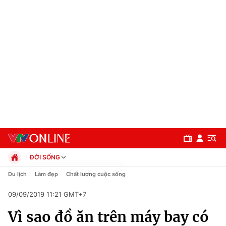
ĐỜI SỐNG
Chính trị
Du lịch
Làm đẹp
Chất lượng cuộc sống
Xã hội
09/09/2019 11:21 GMT+7
Pháp luật
Chuyên mục
Kinh tế
Vì sao đồ ăn trên máy bay có
Thể thao