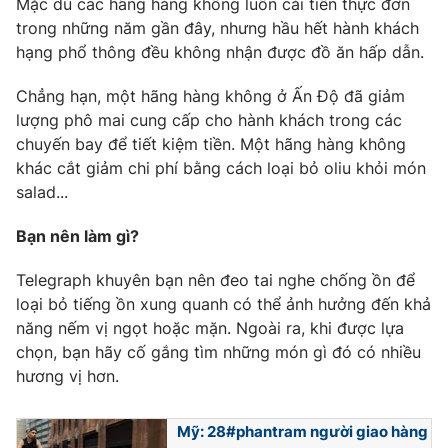
Mặc dù các hãng hàng không luôn cải tiến thực đơn
Ðiện thoại Thời báo VTV:
024.66 897 897
trong những năm gần đây, nhưng hầu hết hành khách
Email:
toasoan@vtv.vn
hạng phổ thông đều không nhận được đồ ăn hấp dẫn.
Liên hệ quảng cáo:
024-7300.7108
Chẳng hạn, một hãng hàng không ở Ấn Độ đã giảm
lượng phô mai cung cấp cho hành khách trong các
chuyến bay để tiết kiệm tiền. Một hãng hàng không
khác cắt giảm chi phí bằng cách loại bỏ oliu khỏi món
salad...
Bạn nên làm gì?
Telegraph khuyên bạn nên đeo tai nghe chống ồn để
loại bỏ tiếng ồn xung quanh có thể ảnh hưởng đến khả
năng nếm vị ngọt hoặc mặn. Ngoài ra, khi được lựa
® Cấm sao chép dưới mọi hình thức nếu không có sự chấp
chọn, bạn hãy cố gắng tìm những món gì đó có nhiều
thuận bằng văn bản. Ghi rõ nguồn VTV.vn khi phát hành lại
hương vị hơn.
thông tin từ website này.
Mỹ: 28#phantram người giao hàng