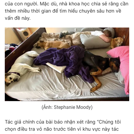
Phim VTV
của con người. Mặc dù, nhà khoa học chia sẻ rằng cần
Giải trí
thêm nhiều thời gian để tìm hiểu chuyên sâu hơn về
Hậu trường
vấn đề này.
Điện ảnh
Đời sống
Nhân vật
Âm nhạc
Du lịch
Khán giả
Giáo dục
Sao
Làm đẹp
Giải sao mai
Tuyển sinh
Công nghệ
Chất lượng cuộc sống
Học trực tuyến
Hitech Công nghệ tương lai
Giao lưu trực tuyến
Sản phẩm
Lịch phát sóng
Thị trường
Tư vấn
(Ảnh: Stephanie Moody)
Chuyên mục khác
Tác giả chính của bài báo nhận xét rằng “Chúng tôi
Emagazine
Podcast
chọn điều tra vỏ não trước tiên vì khu vực này tác