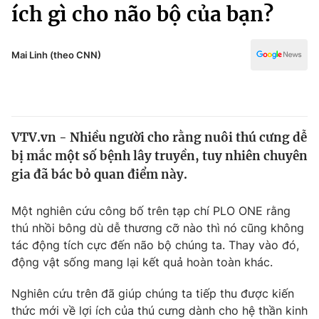
Chính trị
ích gì cho não bộ của bạn?
Truyền hình
Văn hóa - Giải trí
Xã hội
Y tế
Mai Linh (theo CNN)
Đời sống
Pháp luật
Công nghệ
Giáo dục
Y tế
VTV.vn - Nhiều người cho rằng nuôi thú cưng dễ
bị mắc một số bệnh lây truyền, tuy nhiên chuyên
Thế giới
gia đã bác bỏ quan điểm này.
Tin tức
Kinh tế
Một nghiên cứu công bố trên tạp chí PLO ONE rằng
Thế giới đó đây
thú nhồi bông dù dễ thương cỡ nào thì nó cũng không
Tài chính
tác động tích cực đến não bộ chúng ta. Thay vào đó,
Dữ liệu và đời sống
Câu chuyện quốc tế
động vật sống mang lại kết quả hoàn toàn khác.
Thị trường
Truyền hình
Nghiên cứu trên đã giúp chúng ta tiếp thu được kiến
Góc doanh nghiệp
thức mới về lợi ích của thú cưng dành cho hệ thần kinh