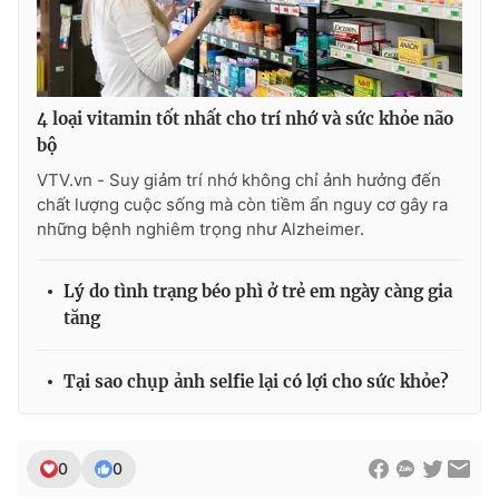
Ðiện thoại Thời báo VTV:
024.66 897 897
Email:
toasoan@vtv.vn
Liên hệ quảng cáo:
024-7300.7108
4 loại vitamin tốt nhất cho trí nhớ và sức khỏe não
bộ
VTV.vn - Suy giảm trí nhớ không chỉ ảnh hưởng đến
chất lượng cuộc sống mà còn tiềm ẩn nguy cơ gây ra
những bệnh nghiêm trọng như Alzheimer.
Lý do tình trạng béo phì ở trẻ em ngày càng gia
tăng
Tại sao chụp ảnh selfie lại có lợi cho sức khỏe?
® Cấm sao chép dưới mọi hình thức nếu không có sự chấp
thuận bằng văn bản. Ghi rõ nguồn VTV.vn khi phát hành lại
thông tin từ website này.
0
0