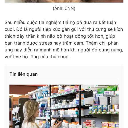
(Ảnh: CNN)
Sau nhiều cuộc thí nghiệm thì họ đã đưa ra kết luận
THỜI BÁO VTV
cuối. Đó là người tiếp xúc gần gũi với thú cưng sẽ kích
thích dây thần kinh não bộ hoạt động tốt hơn, giúp
bạn tránh được stress hay trầm cảm. Thậm chí, phản
ứng này diễn ra mạnh mẽ hơn khi người đó cưng nựng,
Theo dõi báo trên
vuốt ve bộ lông của thú cưng.
Cơ quan chủ quản:
Đài Truyền hình Việt Nam
Tin liên quan
Cơ quan báo chí:
Thời báo VTV
Giấy phép hoạt động báo in và báo điện tử số 483/GP-BTTTT
cấp ngày 29/12/2023
Tổng Biên tập:
Vũ Thanh Thủy
Phó Tổng Biên tập:
Nguyễn Thị Mỹ Hạnh, Phạm Quốc Thắng,
Nguyễn Trọng Ninh
Tổng đài VTV:
024.38 355 931 - 024.38 355 932