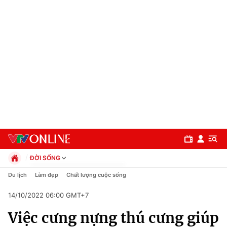
ĐỜI SỐNG
Chính trị
Du lịch
Làm đẹp
Chất lượng cuộc sống
Xã hội
14/10/2022 06:00 GMT+7
Pháp luật
Chuyên mục
Kinh tế
Việc cưng nựng thú cưng giúp
Thể thao