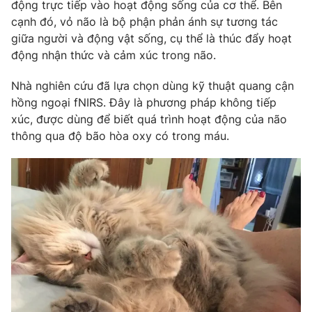
động trực tiếp vào hoạt động sống của cơ thể. Bên
cạnh đó, vỏ não là bộ phận phản ánh sự tương tác
Photo
Infographic
giữa người và động vật sống, cụ thể là thúc đẩy hoạt
động nhận thức và cảm xúc trong não.
Video
Shorts video
Nhà nghiên cứu đã lựa chọn dùng kỹ thuật quang cận
hồng ngoại fNIRS. Đây là phương pháp không tiếp
VTV Money
VTV Thể thao
xúc, được dùng để biết quá trình hoạt động của não
thông qua độ bão hòa oxy có trong máu.
VTV Sức khoẻ
Bất động sản
Thị trường 24h
Tấm lòng Việt
VTV4
Vươn mình bằng AI
VTV9
VTV8
Liên hệ tòa soạn
English