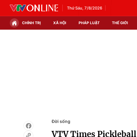
Thứ Sáu, 7/8/2026
CHÍNH TRỊ
XÃ HỘI
PHÁP LUẬT
THẾ GIỚI
Chính trị
Xã hội
Thế giới
Kinh tế
Tin tức
Tài chính
Thế giới đó đây
Thị trường
Câu chuyện quốc tế
Góc doanh nghiệp
Dữ liệu và đời sống
Đời sống
VTV Times Pickleball 