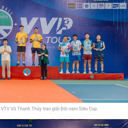
 VTV Vũ Thanh Thủy trao giải Đôi nam Siêu Cup.