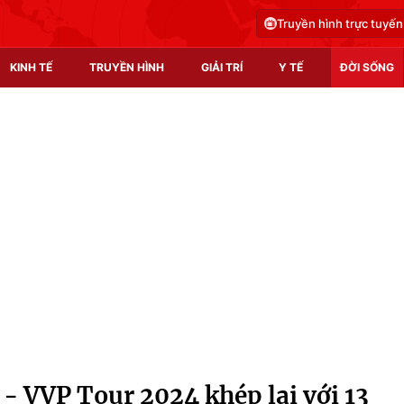
Truyền hình trực tuyến
KINH TẾ
TRUYỀN HÌNH
GIẢI TRÍ
Y TẾ
ĐỜI SỐNG
Pháp luật
Y tế
Truyền hình
Multimedia
Phim VTV
Video
Hậu trường
Shorts video
Nhân vật
Podcast
Khán giả
EMagazine
Giải sao mai
Photo
- VVP Tour 2024 khép lại với 13
Infographic