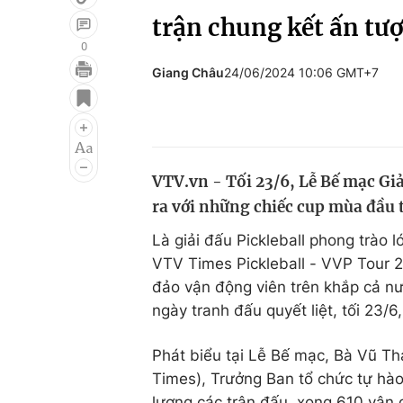
trận chung kết ấn tượ
0
Giang Châu
24/06/2024 10:06 GMT+7
Giải trí
Đời sống
Điện ảnh
Du lịch
Âm nhạc
Làm đẹp
VTV.vn - Tối 23/6, Lễ Bế mạc Gi
Sao
Chất lượng cuộc sốn
ra với những chiếc cup mùa đầu 
Là giải đấu Pickleball phong trào 
VTV Times Pickleball - VVP Tour
đảo vận động viên trên khắp cả nướ
ngày tranh đấu quyết liệt, tối 23/6
Phát biểu tại Lễ Bế mạc, Bà Vũ T
Times), Trưởng Ban tổ chức tự hào
lượng các trận đấu, xong 610 vận 