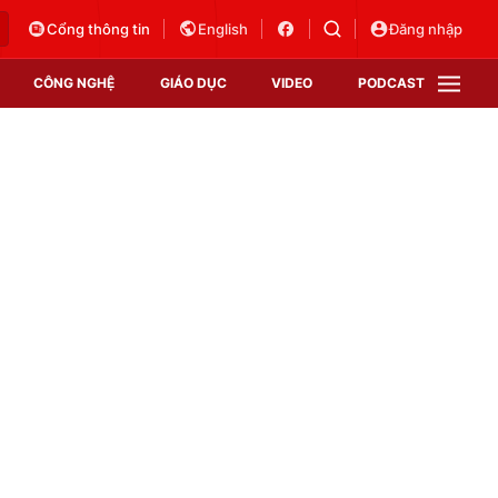
Cổng thông tin
English
Đăng nhập
CÔNG NGHỆ
GIÁO DỤC
VIDEO
PODCAST
VTV Money
VTV Thể thao
VTV Sức khoẻ
Bất động sản
Thị trường 24h
Tấm lòng Việt
Vươn mình bằng AI
VTV4
VTV8
VTV9
Lịch phát sóng
Giao lưu trực tuyến
Sự kiện