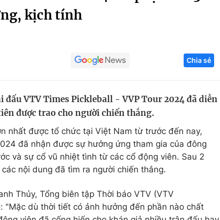
ng, kịch tính
Góc ảnh
Giáo dục
Công nghệ
Chia sẻ
Tuyển sinh
Hitech Công ng
Học trực tuyến
Sản phẩm
ải đấu VTV Times Pickleball - VVP Tour 2024 đã diễn
g
Thị trường
tiên được trao cho người chiến thắng.
Tư vấn
lớn nhất được tổ chức tại Việt Nam từ trước đến nay,
 2024 đã nhận được sự hưởng ứng tham gia của đông
c và sự cổ vũ nhiệt tình từ các cổ động viên. Sau 2
, các nội dung đã tìm ra người chiến thắng.
hanh Thủy, Tổng biên tập Thời báo VTV (VTV
: "Mặc dù thời tiết có ảnh hưởng đến phần nào chất
động viên đã cống hiến cho khán giả nhiều trận đấu hay