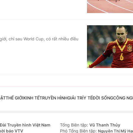
ới, chỉ sau World Cup, có rất nhiều điều
UẬT
THẾ GIỚI
KINH TẾ
TRUYỀN HÌNH
GIẢI TRÍ
Y TẾ
ĐỜI SỐNG
CÔNG NG
Đài Truyền hình Việt Nam
Tổng Biên tập:
Vũ Thanh Thủy
hời báo VTV
Phó Tổng Biên tập:
Nguyễn Thị Mỹ Hạ