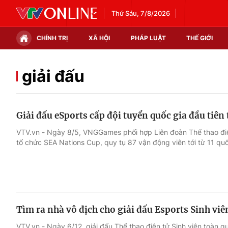
Thứ Sáu, 7/8/2026
CHÍNH TRỊ
XÃ HỘI
PHÁP LUẬT
THẾ GIỚI
Chính trị
Xã hội
giải đấu
Thế giới
Kinh tế
Giải đấu eSports cấp đội tuyển quốc gia đầu tiê
Tin tức
Tài chính
VTV.vn - Ngày 8/5, VNGGames phối hợp Liên đoàn Thể thao đ
tổ chức SEA Nations Cup, quy tụ 87 vận động viên tới từ 11 quố
Thế giới đó đây
Thị trường
Câu chuyện quốc tế
Góc doanh nghiệp
Dữ liệu và đời sống
Tìm ra nhà vô địch cho giải đấu Esports Sinh vi
VTV.vn - Ngày 6/12, giải đấu Thể thao điện tử Sinh viên toàn