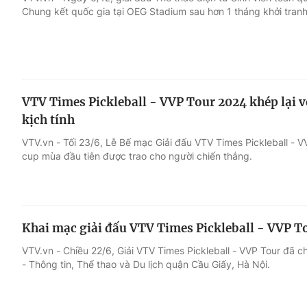
Chung kết quốc gia tại OEG Stadium sau hơn 1 tháng khởi tranh
Giải trí
Đời sống
Điện ảnh
Du lịch
VTV Times Pickleball - VVP Tour 2024 khép lại v
Âm nhạc
Làm đẹp
kịch tính
VTV.vn - Tối 23/6, Lễ Bế mạc Giải đấu VTV Times Pickleball - 
Sao
Chất lượng cuộc sốn
cup mùa đầu tiên được trao cho người chiến thắng.
Khai mạc giải đấu VTV Times Pickleball - VVP T
VTV.vn - Chiều 22/6, Giải VTV Times Pickleball - VVP Tour đã c
- Thông tin, Thể thao và Du lịch quận Cầu Giấy, Hà Nội.