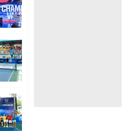
Liên hệ toà soạn
hệ tương lai