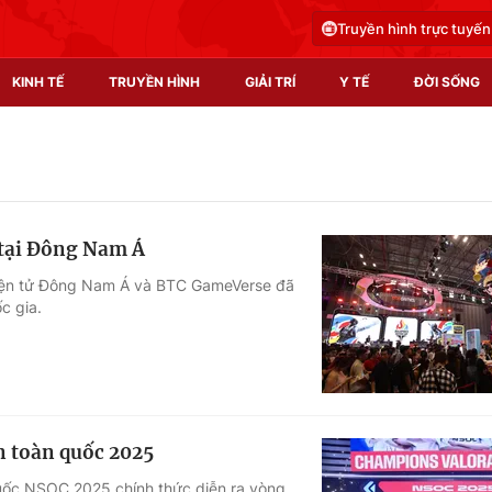
Truyền hình trực tuyến
KINH TẾ
TRUYỀN HÌNH
GIẢI TRÍ
Y TẾ
ĐỜI SỐNG
Pháp luật
Y tế
Truyền hình
Multimedia
n tại Đông Nam Á
Phim VTV
Video
iện tử Đông Nam Á và BTC GameVerse đã
c gia.
Hậu trường
Shorts video
Nhân vật
Podcast
Khán giả
EMagazine
Giải sao mai
Photo
ên toàn quốc 2025
Infographic
 quốc NSOC 2025 chính thức diễn ra vòng