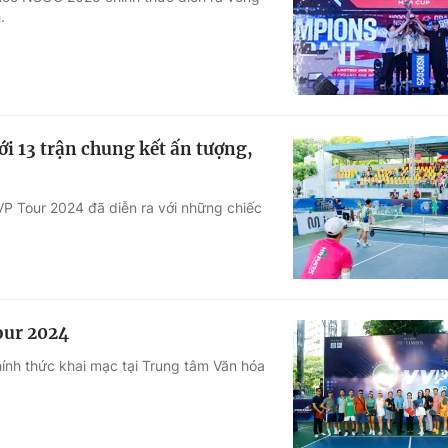
.
Góc ảnh
Giáo dục
Công nghệ
Tuyển sinh
Hitech Công ng
ới 13 trận chung kết ấn tượng,
Học trực tuyến
Sản phẩm
VVP Tour 2024 đã diễn ra với những chiếc
g
Thị trường
Tư vấn
our 2024
hính thức khai mạc tại Trung tâm Văn hóa