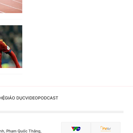
HỆ
GIÁO DỤC
VIDEO
PODCAST
nh, Phạm Quốc Thắng,