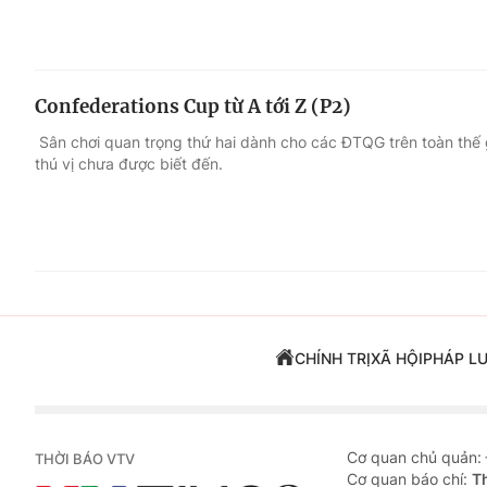
Confederations Cup từ A tới Z (P2)
Sân chơi quan trọng thứ hai dành cho các ĐTQG trên toàn thế gi
thú vị chưa được biết đến.
CHÍNH TRỊ
XÃ HỘI
PHÁP L
Cơ quan chủ quản:
THỜI BÁO VTV
Cơ quan báo chí:
T