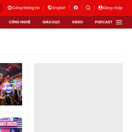
Cổng thông tin
English
Đăng nhập
CÔNG NGHỆ
GIÁO DỤC
VIDEO
PODCAST
VTV Money
VTV Thể thao
VTV Sức khoẻ
Bất động sản
Thị trường 24h
Tấm lòng Việt
Vươn mình bằng AI
VTV4
VTV8
VTV9
Lịch phát sóng
Giao lưu trực tuyến
Sự kiện