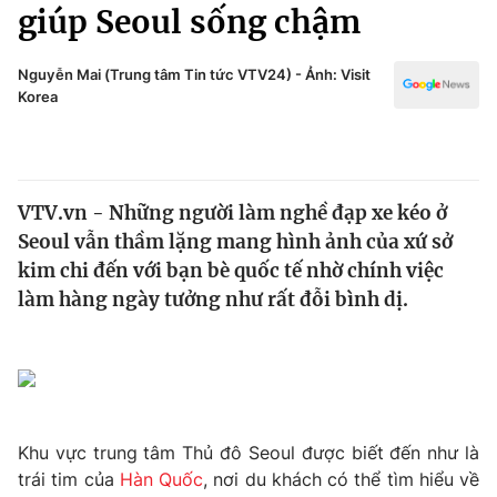
Chính trị
giúp Seoul sống chậm
Truyền hình
Văn hóa - Giải trí
Xã hội
Nguyễn Mai (Trung tâm Tin tức VTV24) - Ảnh: Visit
Y tế
Korea
Đời sống
Pháp luật
Công nghệ
Giáo dục
Y tế
VTV.vn - Những người làm nghề đạp xe kéo ở
Seoul vẫn thầm lặng mang hình ảnh của xứ sở
Thế giới
kim chi đến với bạn bè quốc tế nhờ chính việc
làm hàng ngày tưởng như rất đỗi bình dị.
Tin tức
Kinh tế
Thế giới đó đây
Tài chính
Dữ liệu và đời sống
Câu chuyện quốc tế
Thị trường
Khu vực trung tâm Thủ đô Seoul được biết đến như là
Truyền hình
Góc doanh nghiệp
trái tim của
Hàn Quốc
, nơi du khách có thể tìm hiểu về