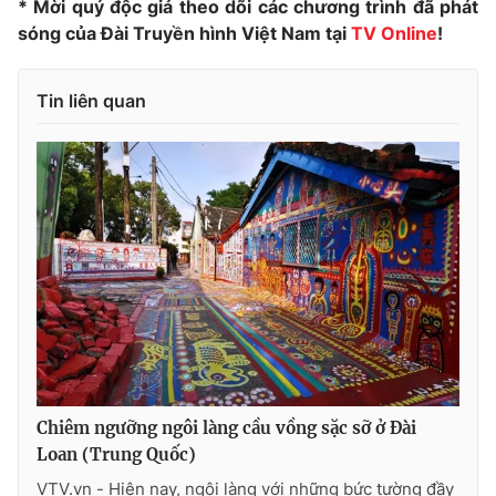
* Mời quý độc giả theo dõi các chương trình đã phát
sóng của Đài Truyền hình Việt Nam tại
TV Online
!
Tin liên quan
THỜI BÁO VTV
Theo dõi báo trên
Cơ quan chủ quản:
Đài Truyền hình Việt Nam
Cơ quan báo chí:
Thời báo VTV
Giấy phép hoạt động báo in và báo điện tử số 483/GP-BTTTT
cấp ngày 29/12/2023
Tổng Biên tập:
Vũ Thanh Thủy
Phó Tổng Biên tập:
Nguyễn Thị Mỹ Hạnh, Phạm Quốc Thắng,
Chiêm ngưỡng ngôi làng cầu vồng sặc sỡ ở Đài
Nguyễn Trọng Ninh
Loan (Trung Quốc)
Tổng đài VTV:
024.38 355 931 - 024.38 355 932
VTV.vn - Hiện nay, ngôi làng với những bức tường đầy