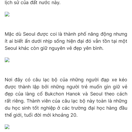
Phim VTV
lịch sử của đất nước này.
Giải trí
Hậu trường
Điện ảnh
Đời sống
Nhân vật
Âm nhạc
Mặc dù Seoul được coi là thành phố năng động nhưng
Du lịch
Khán giả
Giáo dục
ít ai biết ẩn dưới nhịp sống hiện đại đó vẫn tồn tại một
Sao
Làm đẹp
Seoul khác còn giữ nguyên vẻ đẹp yên bình.
Giải sao mai
Tuyển sinh
Công nghệ
Chất lượng cuộc sống
Học trực tuyến
Hitech Công nghệ tương lai
Giao lưu trực tuyến
Nơi đây có câu lạc bộ của những người đạp xe kéo
Sản phẩm
được thành lập bởi những người trẻ muốn gìn giữ vẻ
Lịch phát sóng
Thị trường
đẹp của làng cổ Bukchon Hanok và Seoul theo cách
rất riêng. Thành viên của câu lạc bộ này toàn là những
Tư vấn
du học sinh tốt nghiệp ở các trường đại học hàng đầu
Chuyên mục khác
thế giới, tuổi đời mới khoảng 20.
Emagazine
Podcast