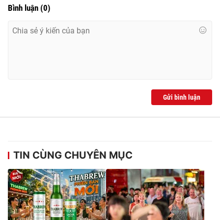
Bình luận
(
0
)
Gửi bình luận
TIN CÙNG CHUYÊN MỤC