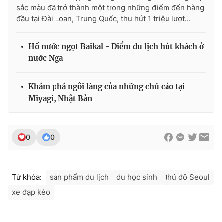
Ðiện thoại Thời báo VTV:
024.66 897 897
sắc màu đã trở thành một trong những điểm đến hàng
đầu tại Đài Loan, Trung Quốc, thu hút 1 triệu lượt...
Email:
toasoan@vtv.vn
Liên hệ quảng cáo:
024-7300.7108
Hồ nước ngọt Baikal - Điểm du lịch hút khách ở
nước Nga
Khám phá ngôi làng của những chú cáo tại
Miyagi, Nhật Bản
0
0
® Cấm sao chép dưới mọi hình thức nếu không có sự chấp
Từ khóa:
sản phẩm du lịch
du học sinh
thủ đô Seoul
thuận bằng văn bản. Ghi rõ nguồn VTV.vn khi phát hành lại
xe đạp kéo
thông tin từ website này.