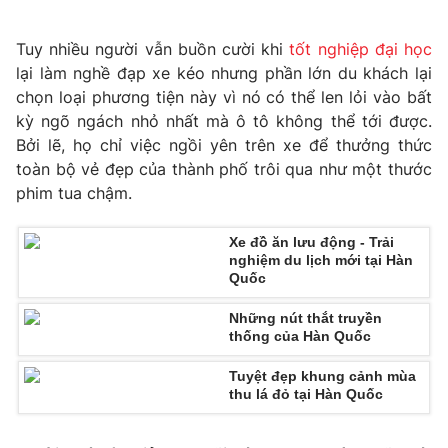
Photo
Infographic
Tuy nhiều người vẫn buồn cười khi
tốt nghiệp đại học
lại làm nghề đạp xe kéo nhưng phần lớn du khách lại
Video
Shorts video
chọn loại phương tiện này vì nó có thể len lỏi vào bất
kỳ ngõ ngách nhỏ nhất mà ô tô không thể tới được.
Bởi lẽ, họ chỉ việc ngồi yên trên xe để thưởng thức
VTV Money
VTV Thể thao
toàn bộ vẻ đẹp của thành phố trôi qua như một thước
phim tua chậm.
VTV Sức khoẻ
Bất động sản
Xe đồ ăn lưu động - Trải
nghiệm du lịch mới tại Hàn
Thị trường 24h
Tấm lòng Việt
Quốc
Những nút thắt truyền
VTV4
Vươn mình bằng AI
thống của Hàn Quốc
Tuyệt đẹp khung cảnh mùa
VTV9
VTV8
thu lá đỏ tại Hàn Quốc
Liên hệ tòa soạn
English