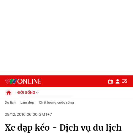
ĐỜI SỐNG
Chính trị
Du lịch
Làm đẹp
Chất lượng cuộc sống
Xã hội
09/12/2016 06:00 GMT+7
Pháp luật
Chuyên mục
Kinh tế
Xe đạp kéo - Dịch vụ du lịch
Thể thao