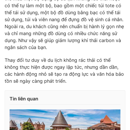
Ðiện thoại Thời báo VTV:
024.66 897 897
có thể tự làm một bộ, bao gồm một chiếc túi tote có
Email:
toasoan@vtv.vn
thể tái sử dụng, một bộ đồ dùng bằng bạc có thể tái
sử dụng, túi và viên nang để đựng đồ vệ sinh cá nhân.
Liên hệ quảng cáo:
024-7300.7108
Ngoài ra, du khách cũng nên chuẩn bị hành lý gọn nhẹ
và chỉ mang những đồ dùng có nhiều chức năng sử
dụng. Như vậy sẽ giúp giảm lượng khí thải carbon và
ngân sách của bạn.
Thay đổi tư duy về du lịch không rác thải có thể
không thực hiện được ngay lập tức, nhưng dần dần,
các hành động nhỏ sẽ tạo ra động lực và văn hóa bảo
tồn sẽ ngày càng phát triển.
Tin liên quan
® Cấm sao chép dưới mọi hình thức nếu không có sự chấp
thuận bằng văn bản. Ghi rõ nguồn VTV.vn khi phát hành lại
thông tin từ website này.