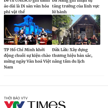
Đề cử UNESCO ghi danh
Đà Nẵng ghi nhận sự
áo dài là Di sản văn hóa
tăng trưởng của lĩnh vực
phi vật thể
lữ hành
TP Hồ Chí Minh khởi
Đắk Lắk: Xây dựng
động chuỗi sự kiện chào
thương hiệu bản sắc,
mừng ngày Văn hoá Việt
nâng tầm du lịch
Nam
THỜI BÁO VTV