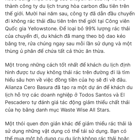
thành công ty du lịch trung hòa carbon đầu tiên trên
thế giới. Mười hai năm sau, công ty đã dẫn đầu chuyến
đi không rác thải đầu tiên trên thế giới tại Công viên
Quốc gia Yellowstone. Để loại bỏ 99% lượng rác thải
THỜI BÁO VTV
của chuyến đi, du khách đã mang theo bộ dao kéo
bằng tre, rửa chúng ngay sau mỗi lần sử dụng và một
thùng ủ phân để chứa tất cả thức ăn thừa.
Theo dõi báo trên
Một trong những cách tốt nhất để khách du lịch định
hình được tư duy không thải rác trên đường đi là tìm
Cơ quan chủ quản:
Đài Truyền hình Việt Nam
hiểu sâu hơn về việc đồng tiền của họ sẽ đi về đâu.
Alianza Cero Basura đã tạo ra một dự án để khách du
Cơ quan báo chí:
Thời báo VTV
lịch hỗ trợ các doanh nghiệp ở Todos Santos và El
Giấy phép hoạt động báo in và báo điện tử số 483/GP-BTTTT
Pescadero tự đánh giá tác động giảm thiểu chất thải
cấp ngày 29/12/2023
của họ bằng danh mục Waste Wise All Stars.
Tổng Biên tập:
Vũ Thanh Thủy
Phó Tổng Biên tập:
Nguyễn Thị Mỹ Hạnh, Phạm Quốc Thắng,
Một thói quen đơn giản khác để giảm thiểu rác thải là
Nguyễn Trọng Ninh
sử dụng những vật dụng có thể tái sử dụng. Bạn có
Tổng đài VTV:
024.38 355 931 - 024.38 355 932
thể mua một bộ dụng cụ du lịch không rác thải hoặc