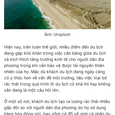
Phim VTV
Giải trí
Hậu trường
Điện ảnh
Đời sống
Nhân vật
Âm nhạc
Du lịch
Khán giả
Ảnh: Unsplash
Giáo dục
Sao
Làm đẹp
Giải sao mai
Tuyển sinh
Hiện nay, trên toàn thế giới, nhiều điểm đến du lịch
Công nghệ
Chất lượng cuộc sống
đang gặp khó khăn trong việc cân bằng giữa du lịch
Học trực tuyến
và kích thích tăng trưởng kinh tế cho người dân địa
Hitech Công nghệ tương lai
Giao lưu trực tuyến
phương trong khi vẫn bảo vệ được tài nguyên thiên
Sản phẩm
nhiên của họ. Mặc dù khách du lịch đang ngày càng
có ý thức hơn về vấn đề môi trường, liệu việc loại bỏ
Lịch phát sóng
Thị trường
rác thải trong quá trình đi du lịch có khả thi hay không
vẫn đang là một câu hỏi lớn.
Tư vấn
Chuyên mục khác
Ở một số nơi, khách du lịch tạo ra lượng rác thải nhiều
gấp đôi so với người dân địa phương do họ sử dụng
Emagazine
Podcast
hàng hóa đóng gói, bao gồm cả đồ vệ sinh cá nhân du