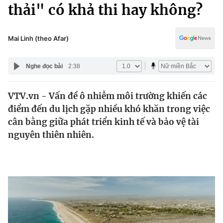
Chính trị
thải" có khả thi hay không?
Truyền hình
Văn hóa - Giải trí
Xã hội
Y tế
Mai Linh (theo Afar)
Đời sống
Pháp luật
Công nghệ
Nghe đọc bài
2:38
Giáo dục
Y tế
VTV.vn - Vấn đề ô nhiễm môi trường khiến các
điểm đến du lịch gặp nhiều khó khăn trong việc
Thế giới
cân bằng giữa phát triển kinh tế và bảo vệ tài
nguyên thiên nhiên.
Tin tức
Kinh tế
Thế giới đó đây
Tài chính
Dữ liệu và đời sống
Câu chuyện quốc tế
Thị trường
Truyền hình
Góc doanh nghiệp