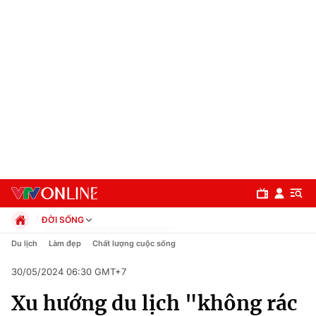
ĐỜI SỐNG
Chính trị
Du lịch
Làm đẹp
Chất lượng cuộc sống
Xã hội
30/05/2024 06:30 GMT+7
Pháp luật
Chuyên mục
Kinh tế
Xu hướng du lịch "không rác
Thể thao