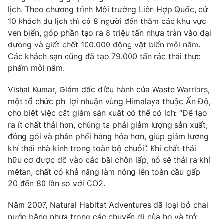
lịch. Theo chương trình Môi trường Liên Hợp Quốc, cứ
Photo
Infographic
10 khách du lịch thì có 8 người đến thăm các khu vực
ven biển, góp phần tạo ra 8 triệu tấn nhựa tràn vào đại
Video
Shorts video
dương và giết chết 100.000 động vật biển mỗi năm.
Các khách sạn cũng đã tạo 79.000 tấn rác thải thực
phẩm mỗi năm.
VTV Money
VTV Thể thao
Vishal Kumar, Giám đốc điều hành của Waste Warriors,
VTV Sức khoẻ
Bất động sản
một tổ chức phi lợi nhuận vùng Himalaya thuộc Ấn Độ,
cho biết việc cắt giảm sản xuất có thể có ích: “Để tạo
ra ít chất thải hơn, chúng ta phải giảm lượng sản xuất,
Thị trường 24h
Tấm lòng Việt
đóng gói và phân phối hàng hóa hơn, giúp giảm lượng
khí thải nhà kính trong toàn bộ chuỗi”. Khi chất thải
VTV4
Vươn mình bằng AI
hữu cơ được đổ vào các bãi chôn lấp, nó sẽ thải ra khí
mêtan, chất có khả năng làm nóng lên toàn cầu gấp
20 đến 80 lần so với CO2.
VTV9
VTV8
Năm 2007, Natural Habitat Adventures đã loại bỏ chai
Liên hệ tòa soạn
English
nước bằng nhựa trong các chuyến đi của họ và trở