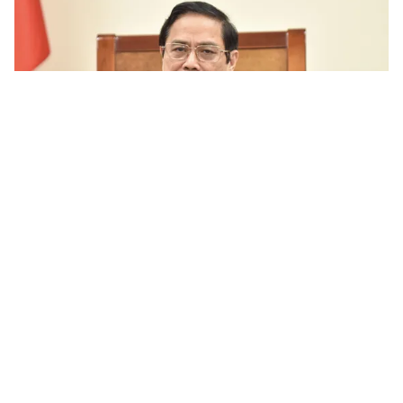
Tin mới
Video
Live
Emagazine
Trang chủ
Quan hệ Việt - Trung không ngừng phát
triển
VTV.vn - Thủ tướng Phạm Minh Chính khẳng định tình
hữu nghị truyền thống Việt Nam - Trung Quốc là tài
sản quý báu của hai Đảng, hai nước và nhân dân hai...