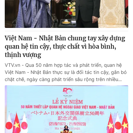
Tin tức
Kinh tế
Thế giới đó đây
Tài chính
Dữ liệu và đời sống
Câu chuyện quốc tế
Thị trường
Việt Nam - Nhật Bản chung tay xây dựng
quan hệ tin cậy, thực chất vì hòa bình,
Truyền hình
Góc doanh nghiệp
thịnh vượng
Phim VTV
Giải trí
VTV.vn - Qua 50 năm hợp tác và phát triển, quan hệ
Hậu trường
Việt Nam - Nhật Bản thực sự là đối tác tin cậy, gắn bó
Điện ảnh
chặt chẽ, ngày càng phát triển sâu rộng trên nhiều...
Đời sống
Nhân vật
Âm nhạc
Du lịch
Khán giả
Giáo dục
Sao
Làm đẹp
Giải sao mai
Tuyển sinh
Công nghệ
Chất lượng cuộc sống
Học trực tuyến
Hitech Công nghệ tương lai