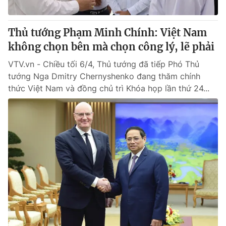
® Cấm sao chép dưới mọi hình thức nếu không có sự chấp
Thủ tướng Phạm Minh Chính: Việt Nam
thuận bằng văn bản. Ghi rõ nguồn VTV.vn khi phát hành lại
không chọn bên mà chọn công lý, lẽ phải
thông tin từ website này.
VTV.vn - Chiều tối 6/4, Thủ tướng đã tiếp Phó Thủ
tướng Nga Dmitry Chernyshenko đang thăm chính
thức Việt Nam và đồng chủ trì Khóa họp lần thứ 24...