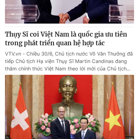
Thị trường 24h
Tấm lòng Việt
VTV4
Vươn mình bằng AI
Thụy Sĩ coi Việt Nam là quốc gia ưu tiên
VTV9
VTV8
trong phát triển quan hệ hợp tác
VTV.vn - Chiều 30/6, Chủ tịch nước Võ Văn Thưởng đã
Liên hệ tòa soạn
English
tiếp Chủ tịch Hạ viện Thụy Sĩ Martin Candinas đang
thăm chính thức Việt Nam theo lời mời của Chủ tịch...
THỜI BÁO VTV
Theo dõi báo trên
Cơ quan chủ quản:
Đài Truyền hình Việt Nam
Cơ quan báo chí:
Thời báo VTV