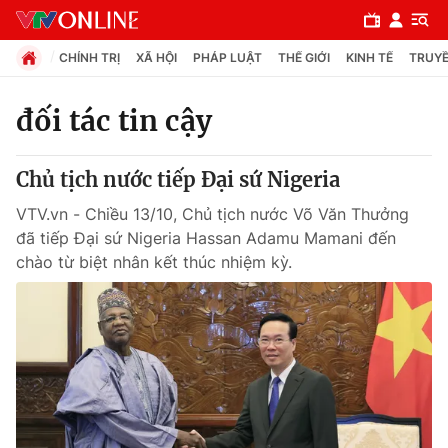
CHÍNH TRỊ
XÃ HỘI
PHÁP LUẬT
THẾ GIỚI
KINH TẾ
TRUYỀ
đối tác tin cậy
Chuyên mục
Chủ tịch nước tiếp Đại sứ Nigeria
Chính trị
VTV.vn - Chiều 13/10, Chủ tịch nước Võ Văn Thưởng
đã tiếp Đại sứ Nigeria Hassan Adamu Mamani đến
Xã hội
chào từ biệt nhân kết thúc nhiệm kỳ.
Pháp luật
Y tế
Thế giới