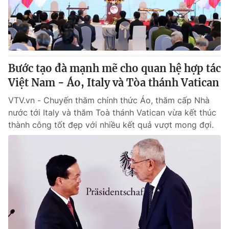
Giao lưu trực tuyến
Sản phẩm
Lịch phát sóng
Thị trường
Tư vấn
Bước tạo đà mạnh mẽ cho quan hệ hợp tác
Chuyên mục khác
Việt Nam - Áo, Italy và Tòa thánh Vatican
Emagazine
Podcast
VTV.vn - Chuyến thăm chính thức Áo, thăm cấp Nhà
nước tới Italy và thăm Toà thánh Vatican vừa kết thúc
Photo
Infographic
thành công tốt đẹp với nhiều kết quả vượt mong đợi.
Video
Shorts video
VTV Money
VTV Thể thao
VTV Sức khoẻ
Bất động sản