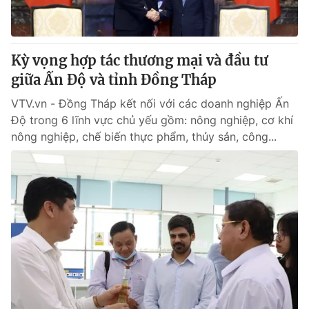
Giấy phép hoạt động báo in và báo điện tử số 483/GP-BTTTT
cấp ngày 29/12/2023
Tổng Biên tập:
Vũ Thanh Thủy
Kỳ vọng hợp tác thương mại và đầu tư
Phó Tổng Biên tập:
Nguyễn Thị Mỹ Hạnh, Phạm Quốc Thắng,
giữa Ấn Độ và tỉnh Đồng Tháp
Nguyễn Trọng Ninh
Tổng đài VTV:
024.38 355 931 - 024.38 355 932
VTV.vn - Đồng Tháp kết nối với các doanh nghiệp Ấn
Ðiện thoại Thời báo VTV:
024.66 897 897
Độ trong 6 lĩnh vực chủ yếu gồm: nông nghiệp, cơ khí
Email:
toasoan@vtv.vn
nông nghiệp, chế biến thực phẩm, thủy sản, công...
Liên hệ quảng cáo:
024-7300.7108