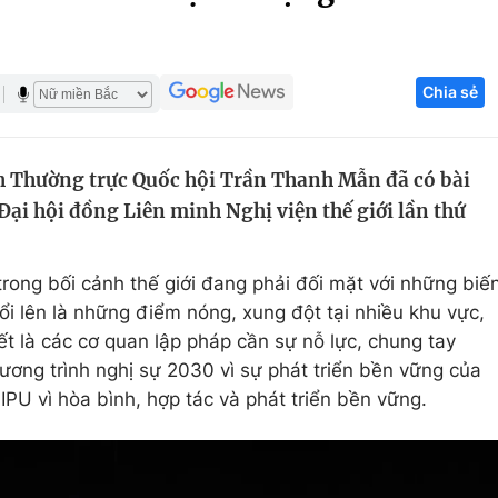
Góc ảnh
Chia sẻ
Giáo dục
Công nghệ
Tuyển sinh
Hitech Công ng
ch Thường trực Quốc hội Trần Thanh Mẫn đã có bài
Học trực tuyến
Sản phẩm
 Đại hội đồng Liên minh Nghị viện thế giới lần thứ
g
Thị trường
Tư vấn
ong bối cảnh thế giới đang phải đối mặt với những biế
nổi lên là những điểm nóng, xung đột tại nhiều khu vực,
ết là các cơ quan lập pháp cần sự nỗ lực, chung tay
ơng trình nghị sự 2030 vì sự phát triển bền vững của
PU vì hòa bình, hợp tác và phát triển bền vững.