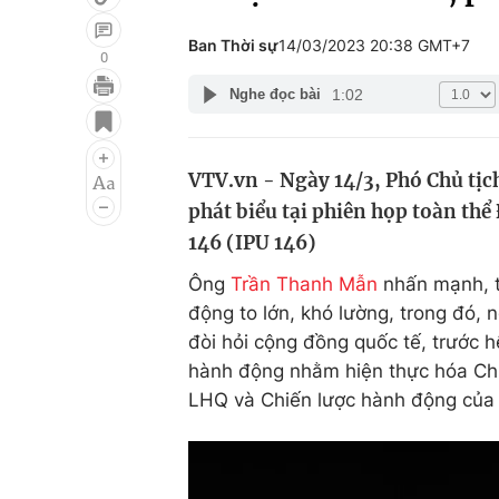
Ban Thời sự
14/03/2023 20:38 GMT+7
0
1:02
Nghe đọc bài
Giải trí
Đời sống
Điện ảnh
Du lịch
VTV.vn - Ngày 14/3, Phó Chủ tị
Âm nhạc
Làm đẹp
phát biểu tại phiên họp toàn thể
Sao
Chất lượng cuộc sốn
146 (IPU 146)
Ông
Trần Thanh Mẫn
nhấn mạnh, tr
động to lớn, khó lường, trong đó, 
đòi hỏi cộng đồng quốc tế, trước h
hành động nhằm hiện thực hóa Chư
LHQ và Chiến lược hành động của I