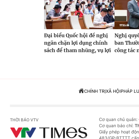
Đại biểu Quốc hội đề nghị
Nghị quyế
ngăn chặn lợi dụng chính
ban Thườn
sách để tham nhũng, vụ lợi
công tác 
CHÍNH TRỊ
XÃ HỘI
PHÁP L
Cơ quan chủ quản:
THỜI BÁO VTV
Cơ quan báo chí:
T
Giấy phép hoạt độn
483/GP-BTTTT cấp