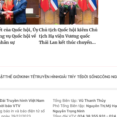
t của Quốc hội, Ủy
Chủ tịch Quốc hội kiêm Chủ
g vụ Quốc hội về
tịch Hạ viện Vương quốc
nhân sự
Thái Lan kết thúc chuyến...
UẬT
THẾ GIỚI
KINH TẾ
TRUYỀN HÌNH
GIẢI TRÍ
Y TẾ
ĐỜI SỐNG
CÔNG NG
Đài Truyền hình Việt Nam
Tổng Biên tập:
Vũ Thanh Thủy
hời báo VTV
Phó Tổng Biên tập:
Nguyễn Thị Mỹ Hạ
g báo in và báo điện tử số
Nguyễn Trọng Ninh
 ngày 29/12/2023
Tổng đài VTV:
024.38 355 931 - 024