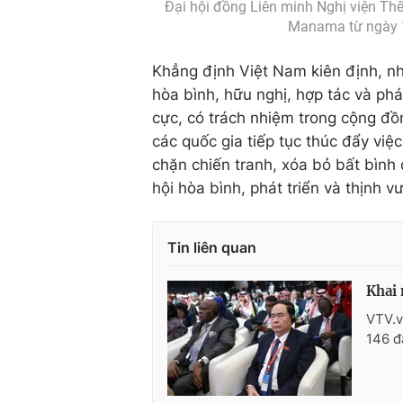
Đại hội đồng Liên minh Nghị viện Thế
Manama từ ngày 
Khẳng định Việt Nam kiên định, nhấ
hòa bình, hữu nghị, hợp tác và phát 
cực, có trách nhiệm trong cộng đồ
các quốc gia tiếp tục thúc đẩy vi
chặn chiến tranh, xóa bỏ bất bình
hội hòa bình, phát triển và thịnh v
Tin liên quan
Khai 
VTV.v
146 đ