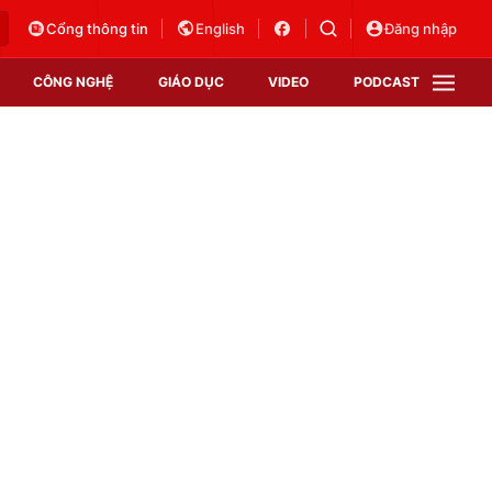
Cổng thông tin
English
Đăng nhập
CÔNG NGHỆ
GIÁO DỤC
VIDEO
PODCAST
VTV Money
VTV Thể thao
VTV Sức khoẻ
Bất động sản
Thị trường 24h
Tấm lòng Việt
Vươn mình bằng AI
VTV4
VTV8
VTV9
Lịch phát sóng
Giao lưu trực tuyến
Sự kiện