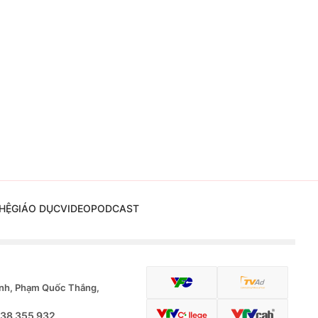
HỆ
GIÁO DỤC
VIDEO
PODCAST
nh, Phạm Quốc Thắng,
.38 355 932