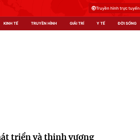
Truyền hình trực tuyến
KINH TẾ
TRUYỀN HÌNH
GIẢI TRÍ
Y TẾ
ĐỜI SỐNG
Pháp luật
Y tế
Truyền hình
Multimedia
Phim VTV
Video
Hậu trường
Shorts video
Nhân vật
Podcast
Khán giả
EMagazine
Giải sao mai
Photo
hát triển và thịnh vượng
Infographic