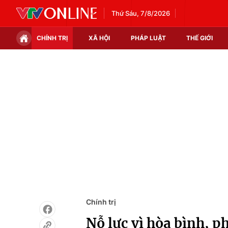
Thứ Sáu, 7/8/2026
CHÍNH TRỊ
XÃ HỘI
PHÁP LUẬT
THẾ GIỚI
Chính trị
Xã hội
Thế giới
Kinh tế
Tin tức
Tài chính
Thế giới đó đây
Thị trường
Câu chuyện quốc tế
Góc doanh nghiệp
Dữ liệu và đời sống
Chính trị
Nỗ lực vì hòa bình, p