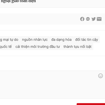
 ngoại giao toàn diện
g mại tự do
nguồn nhân lực
đa dạng hóa
đối tác tin cậy
quốc tế
cải thiện môi trường đầu tư
thành tựu nổi bật