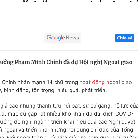
Góc ảnh
Giáo dục
Công nghệ
Chia sẻ
Tuyển sinh
Hitech Công ng
Học trực tuyến
Sản phẩm
 tướng Phạm Minh Chính đã dự Hội nghị Ngoại giao
g
Thị trường
Tư vấn
h Chính nhấn mạnh 14 chữ trong
hoạt động ngoại giao
, bình đẳng, tôn trọng, hiệu quả, phát triển.
iá cao những thành tựu nổi bật, sự cố gắng, nỗ lực củ
qua, mặc dù gặp rất nhiều khó khăn do đại dịch COVID-
 tướng đề nghị ngành triển khai hiệu quả các Nghị quyết,
 ngoại và triển khai những nội dung chỉ đạo của Tổng
ghị Đối ngoại toàn quốc vừa diễn ra hôm qua. Thủ tướng