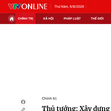
Thứ Năm, 6/8/2026
CHÍNH TRỊ
XÃ HỘI
PHÁP LUẬT
THẾ GIỚI
Chính trị
Xã hội
Thế giới
Kinh tế
Tin tức
Tài chính
Thế giới đó đây
Thị trường
Câu chuyện quốc tế
Góc doanh nghiệp
Dữ liệu và đời sống
Chính trị
Thủ tướng: Xây dựng n