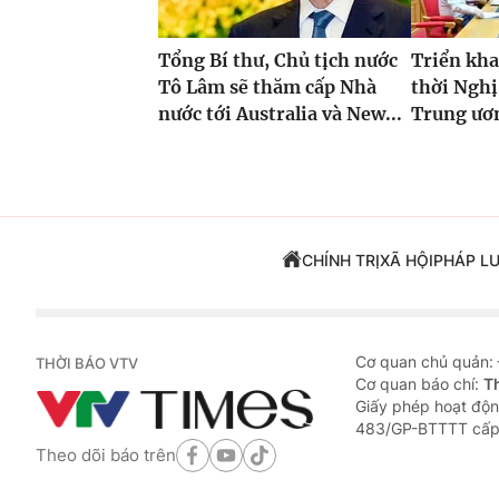
Tổng Bí thư, Chủ tịch nước
Triển kha
Tô Lâm sẽ thăm cấp Nhà
thời Nghị
nước tới Australia và New...
Trung ươ
CHÍNH TRỊ
XÃ HỘI
PHÁP L
Cơ quan chủ quản:
THỜI BÁO VTV
Cơ quan báo chí:
T
Giấy phép hoạt độn
483/GP-BTTTT cấp
Theo dõi báo trên