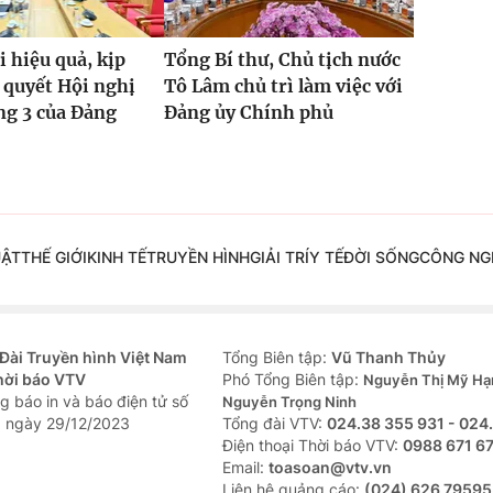
i hiệu quả, kịp
Tổng Bí thư, Chủ tịch nước
 quyết Hội nghị
Tô Lâm chủ trì làm việc với
ng 3 của Đảng
Đảng ủy Chính phủ
UẬT
THẾ GIỚI
KINH TẾ
TRUYỀN HÌNH
GIẢI TRÍ
Y TẾ
ĐỜI SỐNG
CÔNG NG
Đài Truyền hình Việt Nam
Tổng Biên tập:
Vũ Thanh Thủy
hời báo VTV
Phó Tổng Biên tập:
Nguyễn Thị Mỹ Hạ
g báo in và báo điện tử số
Nguyễn Trọng Ninh
 ngày 29/12/2023
Tổng đài VTV:
024.38 355 931 - 024
Ðiện thoại Thời báo VTV:
0988 671 6
Email:
toasoan@vtv.vn
Liên hệ quảng cáo:
(024) 626 79595