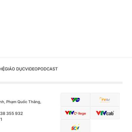
HỆ
GIÁO DỤC
VIDEO
PODCAST
nh, Phạm Quốc Thắng,
.38 355 932
71