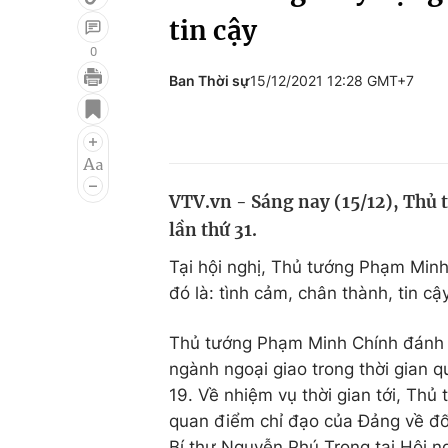
tin cậy
0
Ban Thời sự
15/12/2021 12:28 GMT+7
Giải trí
Đời sống
Điện ảnh
Du lịch
Âm nhạc
Làm đẹp
VTV.vn - Sáng nay (15/12), Thủ
Sao
Chất lượng cuộc sốn
lần thứ 31.
Tại hội nghị, Thủ tướng Phạm Min
đó là: tình cảm, chân thành, tin cậy
Thủ tướng Phạm Minh Chính đánh g
ngành ngoại giao trong thời gian 
19. Về nhiệm vụ thời gian tới, Thủ
quan điểm chỉ đạo của Đảng về đối
Bí thư Nguyễn Phú Trọng tại Hội n