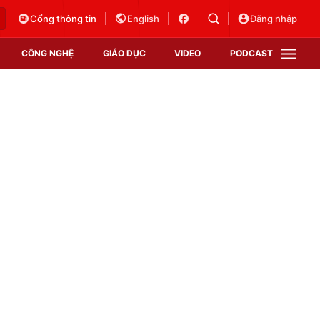
Cổng thông tin
English
Đăng nhập
CÔNG NGHỆ
GIÁO DỤC
VIDEO
PODCAST
VTV Money
VTV Thể thao
VTV Sức khoẻ
Bất động sản
Thị trường 24h
Tấm lòng Việt
Vươn mình bằng AI
VTV4
VTV8
VTV9
Lịch phát sóng
Giao lưu trực tuyến
,
Sự kiện