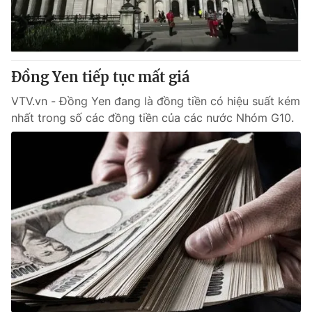
Thị trường 24h
Tấm lòng Việt
VTV4
Vươn mình bằng AI
Đồng Yen tiếp tục mất giá
VTV9
VTV8
VTV.vn - Đồng Yen đang là đồng tiền có hiệu suất kém
nhất trong số các đồng tiền của các nước Nhóm G10.
Liên hệ tòa soạn
English
THỜI BÁO VTV
Theo dõi báo trên
Cơ quan chủ quản:
Đài Truyền hình Việt Nam
Cơ quan báo chí:
Thời báo VTV