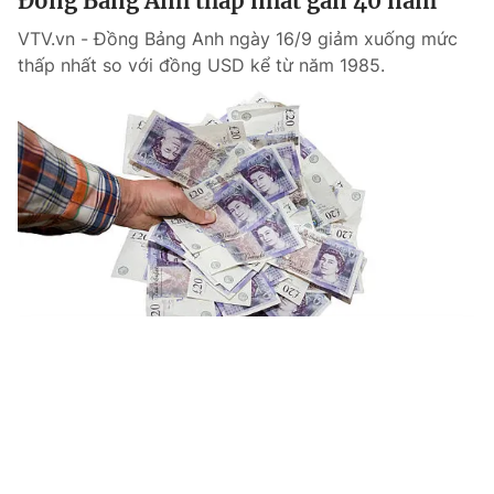
Đồng Bảng Anh thấp nhất gần 40 năm
VTV.vn - Đồng Bảng Anh ngày 16/9 giảm xuống mức
thấp nhất so với đồng USD kể từ năm 1985.
Đồng Bảng Anh giảm mạnh nhất từ năm
Tin mới
Video
Live
Emagazine
Trang chủ
2016
VTV.vn - Thị trường trái phiếu, chứng khoán của