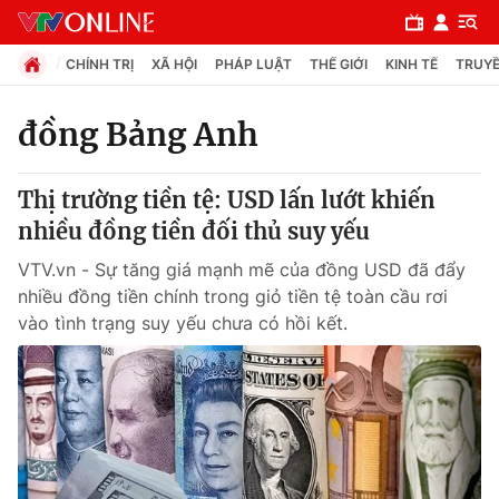
CHÍNH TRỊ
XÃ HỘI
PHÁP LUẬT
THẾ GIỚI
KINH TẾ
TRUYỀ
đồng Bảng Anh
Chuyên mục
Thị trường tiền tệ: USD lấn lướt khiến
Chính trị
nhiều đồng tiền đối thủ suy yếu
VTV.vn - Sự tăng giá mạnh mẽ của đồng USD đã đẩy
Xã hội
nhiều đồng tiền chính trong giỏ tiền tệ toàn cầu rơi
vào tình trạng suy yếu chưa có hồi kết.
Pháp luật
Y tế
Thế giới