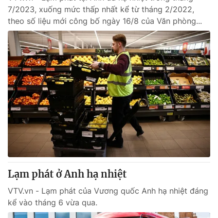
7/2023, xuống mức thấp nhất kể từ tháng 2/2022,
theo số liệu mới công bố ngày 16/8 của Văn phòng...
® Cấm sao chép dưới mọi hình thức nếu không có sự chấp
thuận bằng văn bản. Ghi rõ nguồn VTV.vn khi phát hành lại
thông tin từ website này.
Lạm phát ở Anh hạ nhiệt
VTV.vn - Lạm phát của Vương quốc Anh hạ nhiệt đáng
kể vào tháng 6 vừa qua.