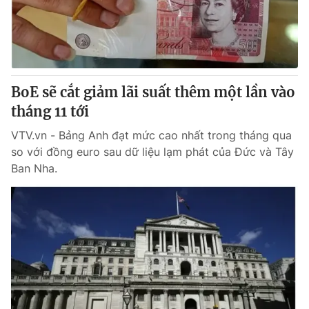
Giao lưu trực tuyến
Sản phẩm
Lịch phát sóng
Thị trường
Tư vấn
BoE sẽ cắt giảm lãi suất thêm một lần vào
Chuyên mục khác
tháng 11 tới
Emagazine
Podcast
VTV.vn - Bảng Anh đạt mức cao nhất trong tháng qua
so với đồng euro sau dữ liệu lạm phát của Đức và Tây
Photo
Infographic
Ban Nha.
Video
Shorts video
VTV Money
VTV Thể thao
VTV Sức khoẻ
Bất động sản