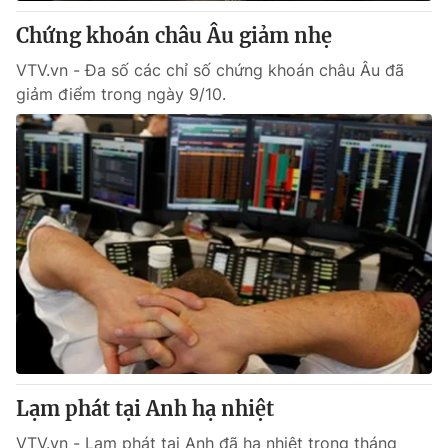
Giấy phép hoạt động báo in và báo điện tử số 483/GP-BTTTT
Chứng khoán châu Âu giảm nhẹ
cấp ngày 29/12/2023
Tổng Biên tập:
Vũ Thanh Thủy
VTV.vn - Đa số các chỉ số chứng khoán châu Âu đã
Phó Tổng Biên tập:
giảm điểm trong ngày 9/10.
Nguyễn Thị Mỹ Hạnh, Phạm Quốc Thắng,
Nguyễn Trọng Ninh
Tổng đài VTV:
024.38 355 931 - 024.38 355 932
Ðiện thoại Thời báo VTV:
024.66 897 897
Email:
toasoan@vtv.vn
Liên hệ quảng cáo:
024-7300.7108
Lạm phát tại Anh hạ nhiệt
VTV.vn - Lạm phát tại Anh đã hạ nhiệt trong tháng