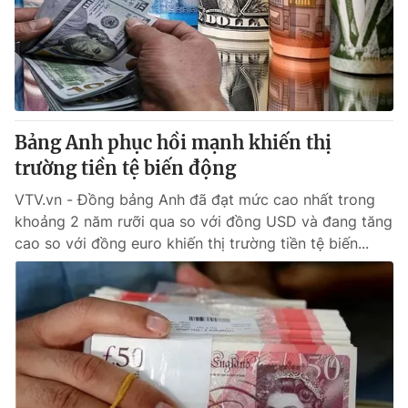
Tin tức
Kinh tế
Thế giới đó đây
Tài chính
Dữ liệu và đời sống
Câu chuyện quốc tế
Thị trường
Bảng Anh phục hồi mạnh khiến thị
Truyền hình
Góc doanh nghiệp
trường tiền tệ biến động
Phim VTV
Giải trí
VTV.vn - Đồng bảng Anh đã đạt mức cao nhất trong
Hậu trường
khoảng 2 năm rưỡi qua so với đồng USD và đang tăng
Điện ảnh
cao so với đồng euro khiến thị trường tiền tệ biến...
Đời sống
Nhân vật
Âm nhạc
Du lịch
Khán giả
Giáo dục
Sao
Làm đẹp
Giải sao mai
Tuyển sinh
Công nghệ
Chất lượng cuộc sống
Học trực tuyến
Hitech Công nghệ tương lai