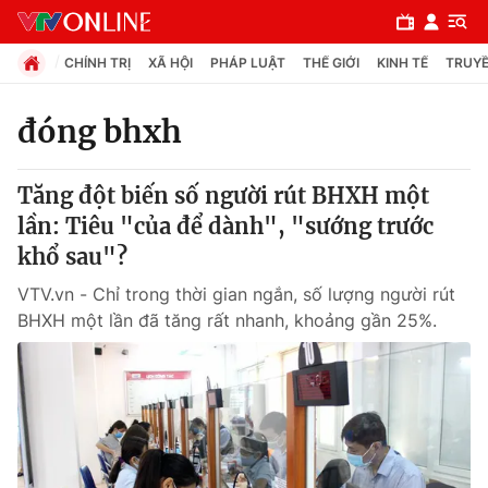
CHÍNH TRỊ
XÃ HỘI
PHÁP LUẬT
THẾ GIỚI
KINH TẾ
TRUYỀ
đóng bhxh
Chuyên mục
Tăng đột biến số người rút BHXH một
Chính trị
lần: Tiêu "của để dành", "sướng trước
khổ sau"?
Xã hội
VTV.vn - Chỉ trong thời gian ngắn, số lượng người rút
BHXH một lần đã tăng rất nhanh, khoảng gần 25%.
Pháp luật
Y tế
Thế giới