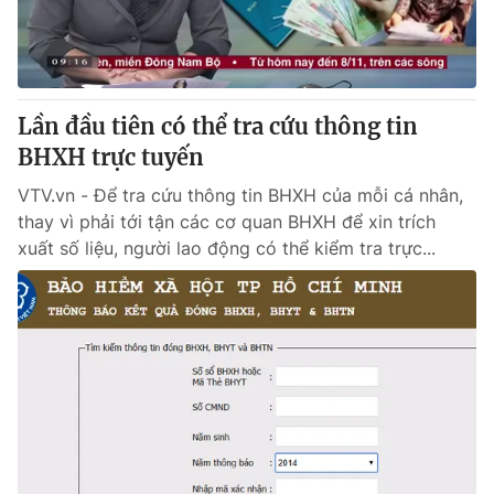
Thị trường 24h
Tấm lòng Việt
VTV4
Vươn mình bằng AI
Lần đầu tiên có thể tra cứu thông tin
VTV9
VTV8
BHXH trực tuyến
VTV.vn - Để tra cứu thông tin BHXH của mỗi cá nhân,
Liên hệ tòa soạn
English
thay vì phải tới tận các cơ quan BHXH để xin trích
xuất số liệu, người lao động có thể kiểm tra trực...
THỜI BÁO VTV
Theo dõi báo trên
Cơ quan chủ quản:
Đài Truyền hình Việt Nam