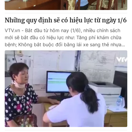
Những quy định sẽ có hiệu lực từ ngày 1/6
® Cấm sao chép dưới mọi hình thức nếu không có sự chấp
VTV.vn - Bắt đầu từ hôm nay (1/6), nhiều chính sách
thuận bằng văn bản. Ghi rõ nguồn VTV.vn khi phát hành lại
mới sẽ bắt đầu có hiệu lực như: Tăng phí khám chữa
thông tin từ website này.
bệnh; Không bắt buộc đổi bằng lái xe sang thẻ nhựa...