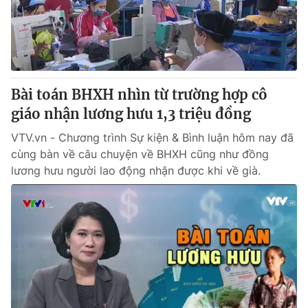
Giao lưu trực tuyến
Sản phẩm
Lịch phát sóng
Thị trường
Tư vấn
Chuyên mục khác
Bài toán BHXH nhìn từ trường hợp cô
giáo nhận lương hưu 1,3 triệu đồng
Emagazine
Podcast
VTV.vn - Chương trình Sự kiện & Bình luận hôm nay đã
cùng bàn về câu chuyện về BHXH cũng như đồng
Photo
Infographic
lương hưu người lao động nhận được khi về già.
Video
Shorts video
VTV Money
VTV Thể thao
VTV Sức khoẻ
Bất động sản