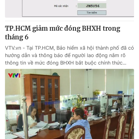
Cơ quan báo chí:
Thời báo VTV
Giấy phép hoạt động báo in và báo điện tử số 483/GP-BTTTT
cấp ngày 29/12/2023
TP.HCM giảm mức đóng BHXH trong
Tổng Biên tập:
Vũ Thanh Thủy
tháng 6
Phó Tổng Biên tập:
Nguyễn Thị Mỹ Hạnh, Phạm Quốc Thắng,
Nguyễn Trọng Ninh
VTV.vn - Tại TP.HCM, Bảo hiểm xã hội thành phố đã có
Tổng đài VTV:
hướng dẫn và thông báo để người lao động nắm rõ
024.38 355 931 - 024.38 355 932
thông tin về mức đóng BHXH bắt buộc chính thức...
Ðiện thoại Thời báo VTV:
024.66 897 897
Email:
toasoan@vtv.vn
Liên hệ quảng cáo:
024-7300.7108