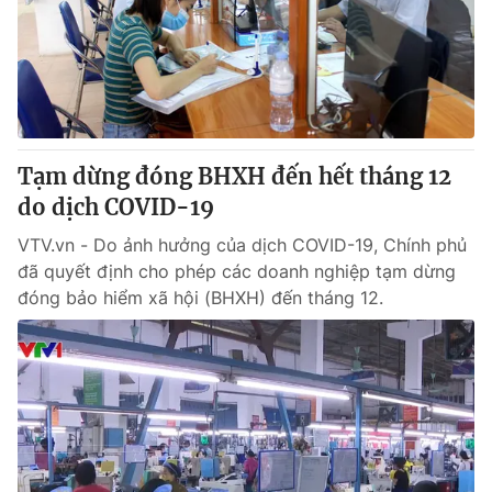
Tin tức
Kinh tế
Thế giới đó đây
Tài chính
Dữ liệu và đời sống
Câu chuyện quốc tế
Thị trường
Truyền hình
Tạm dừng đóng BHXH đến hết tháng 12
Góc doanh nghiệp
do dịch COVID-19
Phim VTV
Giải trí
VTV.vn - Do ảnh hưởng của dịch COVID-19, Chính phủ
Hậu trường
đã quyết định cho phép các doanh nghiệp tạm dừng
Điện ảnh
đóng bảo hiểm xã hội (BHXH) đến tháng 12.
Đời sống
Nhân vật
Âm nhạc
Du lịch
Khán giả
Giáo dục
Sao
Làm đẹp
Giải sao mai
Tuyển sinh
Công nghệ
Chất lượng cuộc sống
Học trực tuyến
Hitech Công nghệ tương lai