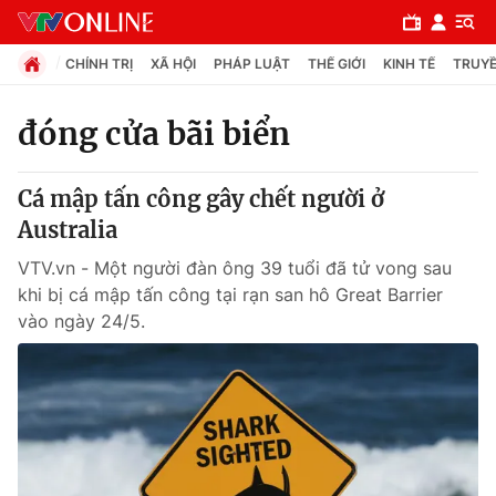
CHÍNH TRỊ
XÃ HỘI
PHÁP LUẬT
THẾ GIỚI
KINH TẾ
TRUYỀ
đóng cửa bãi biển
Chuyên mục
Cá mập tấn công gây chết người ở
Chính trị
Australia
VTV.vn - Một người đàn ông 39 tuổi đã tử vong sau
Xã hội
khi bị cá mập tấn công tại rạn san hô Great Barrier
vào ngày 24/5.
Pháp luật
Y tế
Thế giới