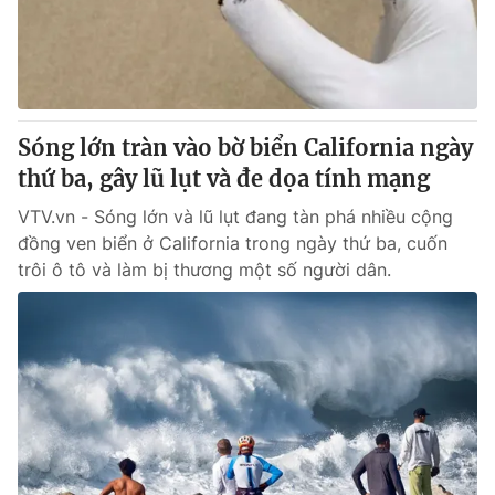
Giao lưu trực tuyến
Sản phẩm
Lịch phát sóng
Thị trường
Tư vấn
Sóng lớn tràn vào bờ biển California ngày
Chuyên mục khác
thứ ba, gây lũ lụt và đe dọa tính mạng
Emagazine
Podcast
VTV.vn - Sóng lớn và lũ lụt đang tàn phá nhiều cộng
đồng ven biển ở California trong ngày thứ ba, cuốn
Photo
Infographic
trôi ô tô và làm bị thương một số người dân.
Video
Shorts video
VTV Money
VTV Thể thao
VTV Sức khoẻ
Bất động sản