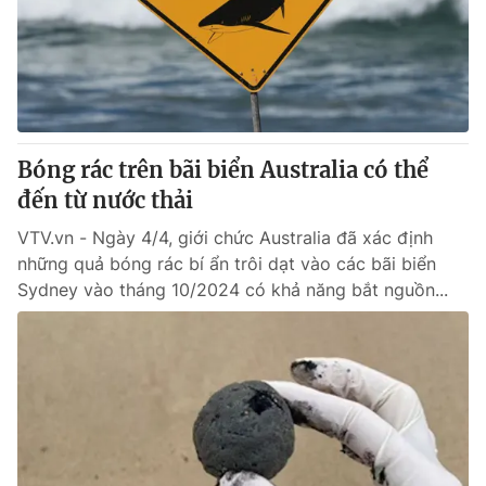
Tin tức
Kinh tế
Thế giới đó đây
Tài chính
Dữ liệu và đời sống
Câu chuyện quốc tế
Thị trường
Bóng rác trên bãi biển Australia có thể
Truyền hình
Góc doanh nghiệp
đến từ nước thải
Phim VTV
Giải trí
VTV.vn - Ngày 4/4, giới chức Australia đã xác định
Hậu trường
những quả bóng rác bí ẩn trôi dạt vào các bãi biển
Điện ảnh
Sydney vào tháng 10/2024 có khả năng bắt nguồn...
Đời sống
Nhân vật
Âm nhạc
Du lịch
Khán giả
Giáo dục
Sao
Làm đẹp
Giải sao mai
Tuyển sinh
Công nghệ
Chất lượng cuộc sống
Học trực tuyến
Hitech Công nghệ tương lai