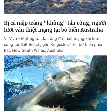
® Cấm sao chép dưới mọi hình thức nếu không có sự chấp
thuận bằng văn bản. Ghi rõ nguồn VTV.vn khi phát hành lại
Bị cá mập trắng "khủng" tấn công, người
thông tin từ website này.
lướt ván thiệt mạng tại bờ biển Australia
VTV.vn - Một người đàn ông đã thiệt mạng khi lướt
sóng tại Salt Beach, gần Kingscliff, trên bờ biển phía
Bắc New South Wales, Australia.