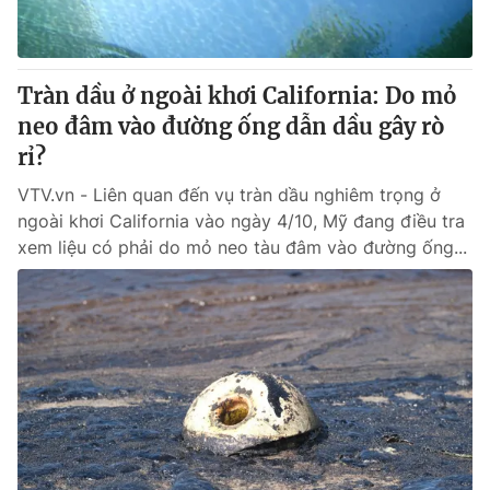
Giấy phép hoạt động báo in và báo điện tử số 483/GP-BTTTT
cấp ngày 29/12/2023
Tổng Biên tập:
Vũ Thanh Thủy
Tràn dầu ở ngoài khơi California: Do mỏ
Phó Tổng Biên tập:
Nguyễn Thị Mỹ Hạnh, Phạm Quốc Thắng,
neo đâm vào đường ống dẫn dầu gây rò
Nguyễn Trọng Ninh
Tổng đài VTV:
rỉ?
024.38 355 931 - 024.38 355 932
Ðiện thoại Thời báo VTV:
024.66 897 897
VTV.vn - Liên quan đến vụ tràn dầu nghiêm trọng ở
Email:
toasoan@vtv.vn
ngoài khơi California vào ngày 4/10, Mỹ đang điều tra
Liên hệ quảng cáo:
024-7300.7108
xem liệu có phải do mỏ neo tàu đâm vào đường ống...