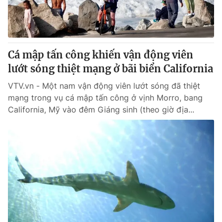
Thị trường 24h
Tấm lòng Việt
VTV4
Vươn mình bằng AI
Cá mập tấn công khiến vận động viên
VTV9
VTV8
lướt sóng thiệt mạng ở bãi biển California
VTV.vn - Một nam vận động viên lướt sóng đã thiệt
Liên hệ tòa soạn
English
mạng trong vụ cá mập tấn công ở vịnh Morro, bang
California, Mỹ vào đêm Giáng sinh (theo giờ địa...
THỜI BÁO VTV
Theo dõi báo trên
Cơ quan chủ quản:
Đài Truyền hình Việt Nam
Cơ quan báo chí:
Thời báo VTV