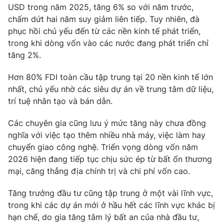
Phim VTV
USD trong năm 2025, tăng 6% so với năm trước,
Giải trí
chấm dứt hai năm suy giảm liên tiếp. Tuy nhiên, đà
Hậu trường
phục hồi chủ yếu đến từ các nền kinh tế phát triển,
Điện ảnh
Đời sống
Nhân vật
trong khi dòng vốn vào các nước đang phát triển chỉ
Âm nhạc
tăng 2%.
Du lịch
Khán giả
Giáo dục
Sao
Hơn 80% FDI toàn cầu tập trung tại 20 nền kinh tế lớn
Làm đẹp
Giải sao mai
nhất, chủ yếu nhờ các siêu dự án về trung tâm dữ liệu,
Tuyển sinh
Công nghệ
Chất lượng cuộc sống
trí tuệ nhân tạo và bán dẫn.
Học trực tuyến
Hitech Công nghệ tương lai
Các chuyên gia cũng lưu ý mức tăng này chưa đồng
Giao lưu trực tuyến
nghĩa với việc tạo thêm nhiều nhà máy, việc làm hay
Sản phẩm
chuyển giao công nghệ. Triển vọng dòng vốn năm
Lịch phát sóng
Thị trường
2026 hiện đang tiếp tục chịu sức ép từ bất ổn thương
mại, căng thẳng địa chính trị và chi phí vốn cao.
Tư vấn
Chuyên mục khác
Tăng trưởng đầu tư cũng tập trung ở một vài lĩnh vực,
trong khi các dự án mới ở hầu hết các lĩnh vực khác bị
Emagazine
Podcast
hạn chế, do gia tăng tâm lý bất an của nhà đầu tư,