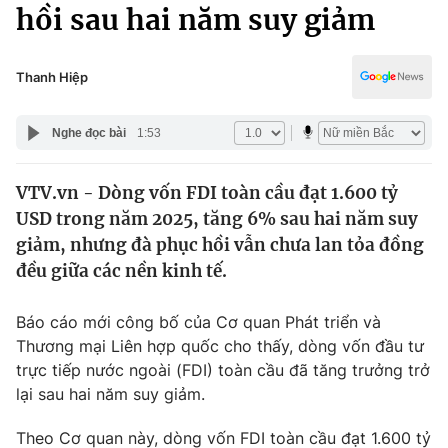
Chính trị
hồi sau hai năm suy giảm
Truyền hình
Văn hóa - Giải trí
Xã hội
Y tế
Thanh Hiệp
Đời sống
Pháp luật
Công nghệ
Nghe đọc bài
1:53
Giáo dục
Y tế
VTV.vn - Dòng vốn FDI toàn cầu đạt 1.600 tỷ
USD trong năm 2025, tăng 6% sau hai năm suy
Thế giới
giảm, nhưng đà phục hồi vẫn chưa lan tỏa đồng
đều giữa các nền kinh tế.
Tin tức
Kinh tế
Thế giới đó đây
Báo cáo mới công bố của Cơ quan Phát triển và
Tài chính
Thương mại Liên hợp quốc cho thấy, dòng vốn đầu tư
Dữ liệu và đời sống
Câu chuyện quốc tế
trực tiếp nước ngoài (FDI) toàn cầu đã tăng trưởng trở
Thị trường
lại sau hai năm suy giảm.
Truyền hình
Góc doanh nghiệp
Theo Cơ quan này, dòng vốn FDI toàn cầu đạt 1.600 tỷ