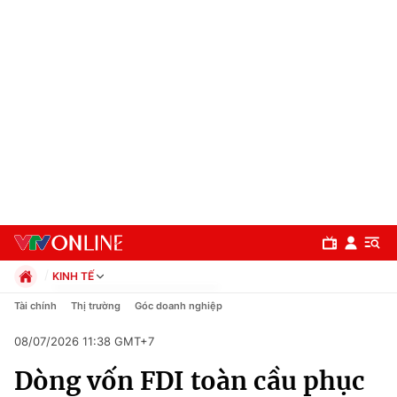
KINH TẾ
Chính trị
Tài chính
Thị trường
Góc doanh nghiệp
Xã hội
08/07/2026 11:38 GMT+7
Pháp luật
Chuyên mục
Kinh tế
Dòng vốn FDI toàn cầu phục
Thể thao