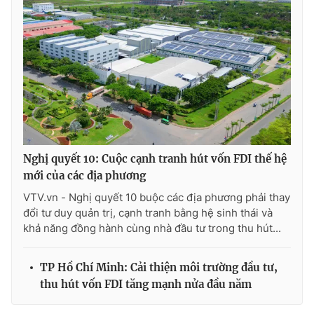
THỜI BÁO VTV
Theo dõi báo trên
Nghị quyết 10: Cuộc cạnh tranh hút vốn FDI thế hệ
mới của các địa phương
Cơ quan chủ quản:
Đài Truyền hình Việt Nam
Cơ quan báo chí:
Thời báo VTV
VTV.vn - Nghị quyết 10 buộc các địa phương phải thay
đổi tư duy quản trị, cạnh tranh bằng hệ sinh thái và
Giấy phép hoạt động báo in và báo điện tử số 483/GP-BTTTT
khả năng đồng hành cùng nhà đầu tư trong thu hút...
cấp ngày 29/12/2023
Tổng Biên tập:
Vũ Thanh Thủy
TP Hồ Chí Minh: Cải thiện môi trường đầu tư,
Phó Tổng Biên tập:
Nguyễn Thị Mỹ Hạnh, Phạm Quốc Thắng,
Nguyễn Trọng Ninh
thu hút vốn FDI tăng mạnh nửa đầu năm
Tổng đài VTV:
024.38 355 931 - 024.38 355 932