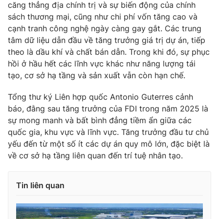
căng thẳng địa chính trị và sự biến động của chính
Photo
Infographic
sách thương mại, cũng như chi phí vốn tăng cao và
cạnh tranh công nghệ ngày càng gay gắt. Các trung
tâm dữ liệu dẫn đầu về tăng trưởng giá trị dự án, tiếp
Video
Shorts video
theo là dầu khí và chất bán dẫn. Trong khi đó, sự phục
hồi ở hầu hết các lĩnh vực khác như năng lượng tái
VTV Money
VTV Thể thao
tạo, cơ sở hạ tầng và sản xuất vẫn còn hạn chế.
Tổng thư ký Liên hợp quốc Antonio Guterres cảnh
VTV Sức khoẻ
Bất động sản
báo, đằng sau tăng trưởng của FDI trong năm 2025 là
sự mong manh và bất bình đẳng tiềm ẩn giữa các
Thị trường 24h
Tấm lòng Việt
quốc gia, khu vực và lĩnh vực. Tăng trưởng đầu tư chủ
yếu đến từ một số ít các dự án quy mô lớn, đặc biệt là
về cơ sở hạ tầng liên quan đến trí tuệ nhân tạo.
VTV4
Vươn mình bằng AI
Tin liên quan
VTV9
VTV8
Liên hệ tòa soạn
English