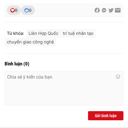
Ðiện thoại Thời báo VTV:
024.66 897 897
0
0
Email:
toasoan@vtv.vn
Liên hệ quảng cáo:
024-7300.7108
Từ khóa:
Liên Hợp Quốc
trí tuệ nhân tạo
chuyển giao công nghệ
Bình luận
(
0
)
® Cấm sao chép dưới mọi hình thức nếu không có sự chấp
thuận bằng văn bản. Ghi rõ nguồn VTV.vn khi phát hành lại
thông tin từ website này.
Gửi bình luận