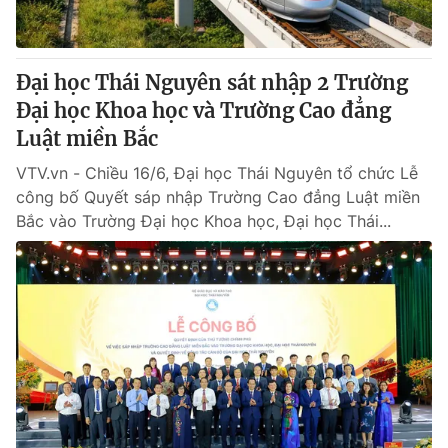
Thị trường 24h
Tấm lòng Việt
VTV4
Vươn mình bằng AI
Đại học Thái Nguyên sát nhập 2 Trường
Đại học Khoa học và Trường Cao đẳng
VTV9
VTV8
Luật miền Bắc
VTV.vn - Chiều 16/6, Đại học Thái Nguyên tổ chức Lễ
Liên hệ tòa soạn
English
công bố Quyết sáp nhập Trường Cao đẳng Luật miền
Bắc vào Trường Đại học Khoa học, Đại học Thái...
THỜI BÁO VTV
Theo dõi báo trên
Cơ quan chủ quản:
Đài Truyền hình Việt Nam
Cơ quan báo chí:
Thời báo VTV