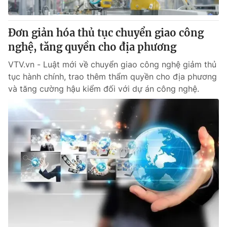
® Cấm sao chép dưới mọi hình thức nếu không có sự chấp
Đơn giản hóa thủ tục chuyển giao công
thuận bằng văn bản. Ghi rõ nguồn VTV.vn khi phát hành lại
nghệ, tăng quyền cho địa phương
thông tin từ website này.
VTV.vn - Luật mới về chuyển giao công nghệ giảm thủ
tục hành chính, trao thêm thẩm quyền cho địa phương
và tăng cường hậu kiểm đối với dự án công nghệ.