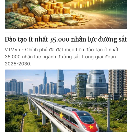
Giao lưu trực tuyến
Sản phẩm
Lịch phát sóng
Thị trường
Tư vấn
Đào tạo ít nhất 35.000 nhân lực đường sắt
Chuyên mục khác
Emagazine
VTV.vn - Chính phủ đã đặt mục tiêu đào tạo ít nhất
Podcast
35.000 nhân lực ngành đường sắt trong giai đoạn
2025-2030.
Photo
Infographic
Video
Shorts video
VTV Money
VTV Thể thao
VTV Sức khoẻ
Bất động sản