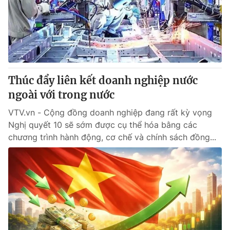
Tin tức
Kinh tế
Thế giới đó đây
Tài chính
Dữ liệu và đời sống
Câu chuyện quốc tế
Thị trường
Thúc đẩy liên kết doanh nghiệp nước
Truyền hình
Góc doanh nghiệp
ngoài với trong nước
Phim VTV
Giải trí
VTV.vn - Cộng đồng doanh nghiệp đang rất kỳ vọng
Hậu trường
Nghị quyết 10 sẽ sớm được cụ thể hóa bằng các
Điện ảnh
chương trình hành động, cơ chế và chính sách đồng...
Đời sống
Nhân vật
Âm nhạc
Du lịch
Khán giả
Giáo dục
Sao
Làm đẹp
Giải sao mai
Tuyển sinh
Công nghệ
Chất lượng cuộc sống
Học trực tuyến
Hitech Công nghệ tương lai