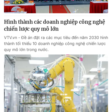
Giấy phép hoạt động báo in và báo điện tử số 483/GP-BTTTT
cấp ngày 29/12/2023
Tổng Biên tập:
Vũ Thanh Thủy
Hình thành các doanh nghiệp công nghệ
Phó Tổng Biên tập:
Nguyễn Thị Mỹ Hạnh, Phạm Quốc Thắng,
chiến lược quy mô lớn
Nguyễn Trọng Ninh
Tổng đài VTV:
024.38 355 931 - 024.38 355 932
VTV.vn - Đề án đặt ra các mục tiêu đến năm 2030 hình
Ðiện thoại Thời báo VTV:
024.66 897 897
thành tối thiểu 10 doanh nghiệp công nghệ chiến lược
Email:
toasoan@vtv.vn
quy mô lớn trong nước.
Liên hệ quảng cáo:
024-7300.7108