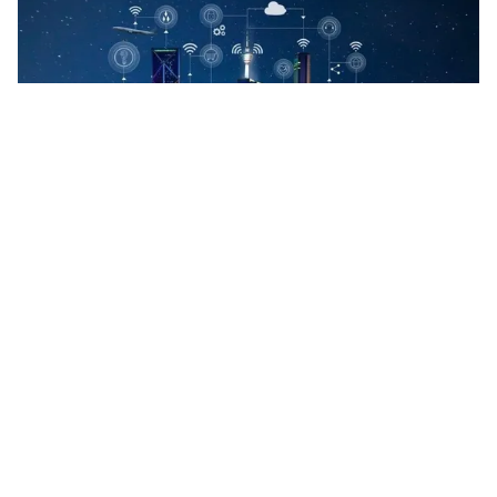
Tin mới
Video
Live
Emagazine
Trang chủ
Cà Mau ra mắt Trung tâm Khởi nghiệp và
Đổi mới sáng tạo CiNEC
VTV.vn - Ngày 30/12, tỉnh Cà Mau chính thức ra mắt
Trung tâm Khởi nghiệp và Đổi mới sáng tạo CiNEC,
đánh dấu bước chuyển chiến lược sang phát triển...