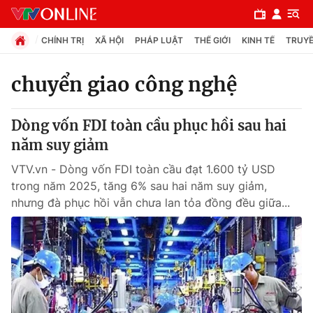
CHÍNH TRỊ
XÃ HỘI
PHÁP LUẬT
THẾ GIỚI
KINH TẾ
TRUYỀ
chuyển giao công nghệ
Chuyên mục
Dòng vốn FDI toàn cầu phục hồi sau hai
Chính trị
năm suy giảm
VTV.vn - Dòng vốn FDI toàn cầu đạt 1.600 tỷ USD
Xã hội
trong năm 2025, tăng 6% sau hai năm suy giảm,
nhưng đà phục hồi vẫn chưa lan tỏa đồng đều giữa...
Pháp luật
Y tế
Thế giới