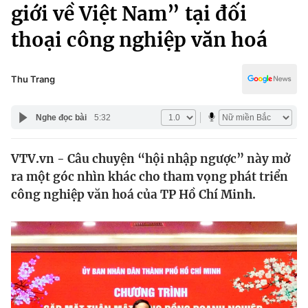
Chính trị
giới về Việt Nam” tại đối
Truyền hình
thoại công nghiệp văn hoá
Văn hóa - Giải trí
Xã hội
Y tế
Đời sống
Thu Trang
Pháp luật
Công nghệ
Giáo dục
Nghe đọc bài
5:32
Y tế
VTV.vn - Câu chuyện “hội nhập ngược” này mở
Thế giới
ra một góc nhìn khác cho tham vọng phát triển
Tin tức
công nghiệp văn hoá của TP Hồ Chí Minh.
Kinh tế
Thế giới đó đây
Tài chính
Dữ liệu và đời sống
Câu chuyện quốc tế
Thị trường
Truyền hình
Góc doanh nghiệp