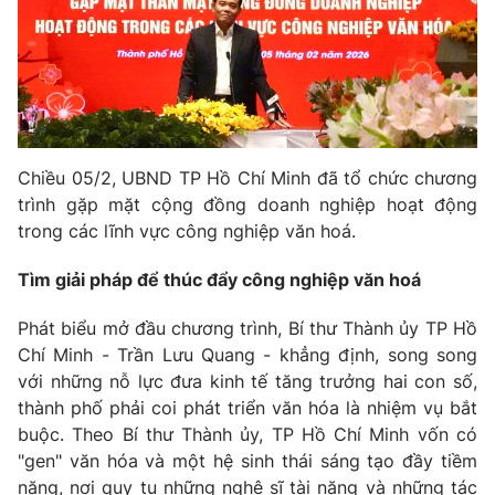
Phim VTV
Giải trí
Hậu trường
Điện ảnh
Đời sống
Nhân vật
Âm nhạc
Du lịch
Khán giả
Giáo dục
Sao
Chiều 05/2, UBND TP Hồ Chí Minh đã tổ chức chương
Làm đẹp
Giải sao mai
Tuyển sinh
trình gặp mặt cộng đồng doanh nghiệp hoạt động
Công nghệ
Chất lượng cuộc sống
trong các lĩnh vực công nghiệp văn hoá.
Học trực tuyến
Hitech Công nghệ tương lai
Tìm giải pháp để thúc đẩy công nghiệp văn hoá
Giao lưu trực tuyến
Sản phẩm
Phát biểu mở đầu chương trình, Bí thư Thành ủy TP Hồ
Lịch phát sóng
Thị trường
Chí Minh - Trần Lưu Quang - khẳng định, song song
với những nỗ lực đưa kinh tế tăng trưởng hai con số,
Tư vấn
thành phố phải coi phát triển văn hóa là nhiệm vụ bắt
Chuyên mục khác
buộc. Theo Bí thư Thành ủy, TP Hồ Chí Minh vốn có
"gen" văn hóa và một hệ sinh thái sáng tạo đầy tiềm
Emagazine
Podcast
năng, nơi quy tụ những nghệ sĩ tài năng và những tác