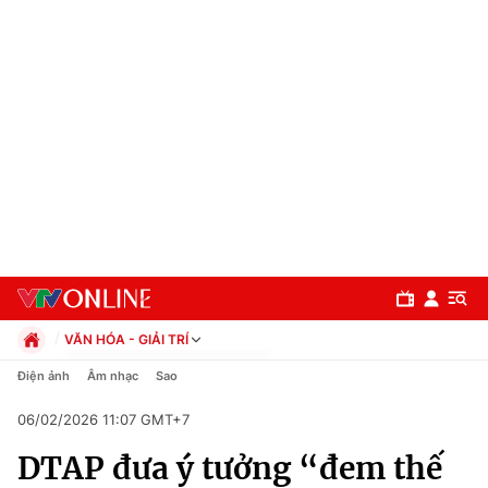
VĂN HÓA - GIẢI TRÍ
Chính trị
Điện ảnh
Âm nhạc
Sao
Xã hội
06/02/2026 11:07 GMT+7
Pháp luật
Chuyên mục
Kinh tế
DTAP đưa ý tưởng “đem thế
Thể thao