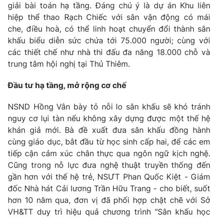
giải bài toán hạ tầng. Đáng chú ý là dự án Khu liên
hiệp thể thao Rạch Chiếc với sân vận động có mái
che, điều hoà, có thể linh hoạt chuyển đổi thành sân
khấu biểu diễn sức chứa tới 75.000 người; cùng với
các thiết chế như nhà thi đấu đa năng 18.000 chỗ và
trung tâm hội nghị tại Thủ Thiêm.
Đầu tư hạ tầng, mở rộng cơ chế
NSND Hồng Vân bày tỏ nỗi lo sân khấu sẽ khó tránh
nguy cơ lụi tàn nếu không xây dựng được một thế hệ
khán giả mới. Bà đề xuất đưa sân khấu đồng hành
cùng giáo dục, bắt đầu từ học sinh cấp hai, để các em
tiếp cận cảm xúc chân thực qua ngôn ngữ kịch nghệ.
Cũng trong nỗ lực đưa nghệ thuật truyền thống đến
gần hơn với thế hệ trẻ, NSƯT Phan Quốc Kiệt - Giám
đốc Nhà hát Cải lương Trần Hữu Trang - cho biết, suốt
hơn 10 năm qua, đơn vị đã phối hợp chặt chẽ với Sở
VH&TT duy trì hiệu quả chương trình "Sân khấu học