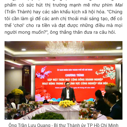
phẩm có sức hút thị trường mạnh mẽ như phim
Mai
Photo
Infographic
(Trấn Thành) hay các sân khấu kịch xã hội hóa. "Chúng
tôi cần làm gì để các anh chị thoải mái sáng tạo, để có
thể 'chơi' cho ra tiền và đạt được những điều mà mọi
Video
Shorts video
người mong muốn?", ông thẳng thắn đưa ra câu hỏi.
VTV Money
VTV Thể thao
VTV Sức khoẻ
Bất động sản
Thị trường 24h
Tấm lòng Việt
VTV4
Vươn mình bằng AI
VTV9
VTV8
Liên hệ tòa soạn
English
Ông Trần Lưu Quang - Bí thư Thành ủy TP Hồ Chí Minh