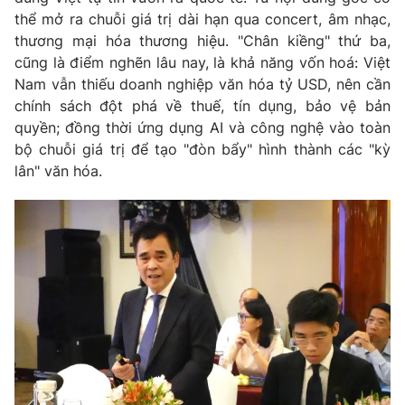
Email:
toasoan@vtv.vn
thể mở ra chuỗi giá trị dài hạn qua concert, âm nhạc,
Liên hệ quảng cáo:
024-7300.7108
thương mại hóa thương hiệu. "Chân kiềng" thứ ba,
cũng là điểm nghẽn lâu nay, là khả năng vốn hoá: Việt
Nam vẫn thiếu doanh nghiệp văn hóa tỷ USD, nên cần
chính sách đột phá về thuế, tín dụng, bảo vệ bản
quyền; đồng thời ứng dụng AI và công nghệ vào toàn
bộ chuỗi giá trị để tạo "đòn bẩy" hình thành các "kỳ
lân" văn hóa.
® Cấm sao chép dưới mọi hình thức nếu không có sự chấp
thuận bằng văn bản. Ghi rõ nguồn VTV.vn khi phát hành lại
thông tin từ website này.