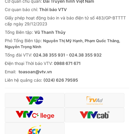
Cơ quan chủ quản:
Đài Truyền hình Việt Nam
Cơ quan báo chí:
Thời báo VTV
Giấy phép hoạt động báo in và báo điện tử số 483/GP-BTTTT
cấp ngày 29/12/2023
Tổng Biên tập:
Vũ Thanh Thủy
Phó Tổng Biên tập:
Nguyễn Thị Mỹ Hạnh, Phạm Quốc Thắng,
Nguyễn Trọng Ninh
Tổng đài VTV:
024.38 355 931 - 024.38 355 932
Ðiện thoại Thời báo VTV:
0988 671 671
Email:
toasoan@vtv.vn
Liên hệ quảng cáo:
(024) 626 79595