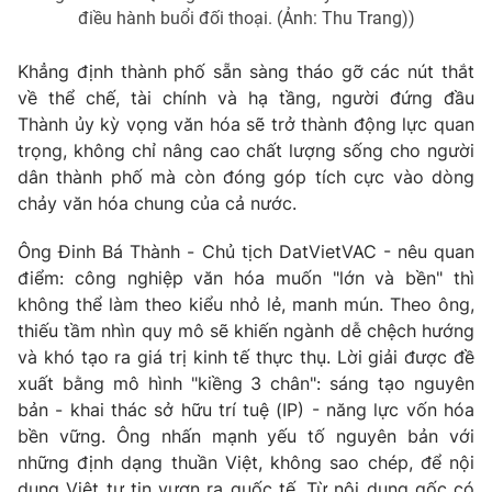
điều hành buổi đối thoại. (Ảnh: Thu Trang))
Khẳng định thành phố sẵn sàng tháo gỡ các nút thắt
về thể chế, tài chính và hạ tầng, người đứng đầu
THỜI BÁO VTV
Thành ủy kỳ vọng văn hóa sẽ trở thành động lực quan
trọng, không chỉ nâng cao chất lượng sống cho người
Theo dõi báo trên
dân thành phố mà còn đóng góp tích cực vào dòng
chảy văn hóa chung của cả nước.
Cơ quan chủ quản:
Đài Truyền hình Việt Nam
Ông Đinh Bá Thành - Chủ tịch DatVietVAC - nêu quan
Cơ quan báo chí:
Thời báo VTV
điểm: công nghiệp văn hóa muốn "lớn và bền" thì
Giấy phép hoạt động báo in và báo điện tử số 483/GP-BTTTT
không thể làm theo kiểu nhỏ lẻ, manh mún. Theo ông,
cấp ngày 29/12/2023
thiếu tầm nhìn quy mô sẽ khiến ngành dễ chệch hướng
Tổng Biên tập:
Vũ Thanh Thủy
và khó tạo ra giá trị kinh tế thực thụ. Lời giải được đề
Phó Tổng Biên tập:
Nguyễn Thị Mỹ Hạnh, Phạm Quốc Thắng,
xuất bằng mô hình "kiềng 3 chân": sáng tạo nguyên
Nguyễn Trọng Ninh
bản - khai thác sở hữu trí tuệ (IP) - năng lực vốn hóa
Tổng đài VTV:
024.38 355 931 - 024.38 355 932
bền vững. Ông nhấn mạnh yếu tố nguyên bản với
những định dạng thuần Việt, không sao chép, để nội
Ðiện thoại Thời báo VTV:
024.66 897 897
dung Việt tự tin vươn ra quốc tế. Từ nội dung gốc có