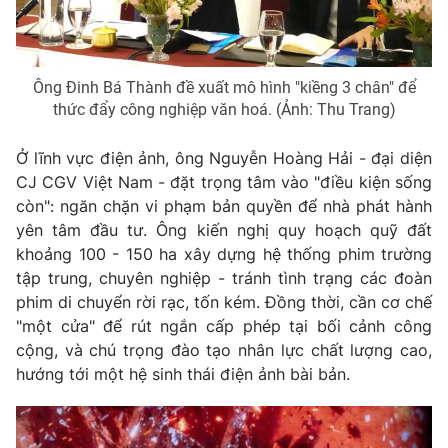
Ông Đinh Bá Thành đề xuất mô hình "kiềng 3 chân" để
thức đẩy công nghiệp văn hoá. (Ảnh: Thu Trang)
Ở lĩnh vực điện ảnh, ông Nguyễn Hoàng Hải - đại diện
CJ CGV Việt Nam - đặt trọng tâm vào "điều kiện sống
còn": ngăn chặn vi phạm bản quyền để nhà phát hành
yên tâm đầu tư. Ông kiến nghị quy hoạch quỹ đất
khoảng 100 - 150 ha xây dựng hệ thống phim trường
tập trung, chuyên nghiệp - tránh tình trạng các đoàn
phim di chuyển rời rạc, tốn kém. Đồng thời, cần cơ chế
"một cửa" để rút ngắn cấp phép tại bối cảnh công
cộng, và chú trọng đào tạo nhân lực chất lượng cao,
hướng tới một hệ sinh thái điện ảnh bài bản.