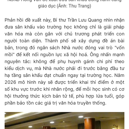
giáo dục (Ảnh: Thu Trang)
Phản hồi đề xuất này, Bí thư Trần Lưu Quang nhìn nhận
đưa sân khấu vào trường học không chỉ là giải pháp
văn hóa mà còn gắn với chủ trương phát triển con
người toàn diện. Thành phố sẽ xây dựng đề án bài
bản, trong đó ngân sách Nhà nước đóng vai trò "vốn
mồi" để kết nối nguồn lực xã hội hoá. Ông nhấn mạnh
nguyên tắc: không để phụ huynh gánh chi phí theo
kiểu dịch vụ, mà Nhà nước phải đi trước bằng đầu tư
hạ tầng sân khấu đạt chuẩn ngay tại trường học. Năm
2026 mô hình này sẽ được triển khai thí điểm ở một
số khu vực trước khi nhân rộng, để mỗi học sinh có cơ
hội thưởng thức kịch bản tử tế, phù hợp lứa tuổi, góp
phần bảo tồn các giá trị văn hóa truyền thống.