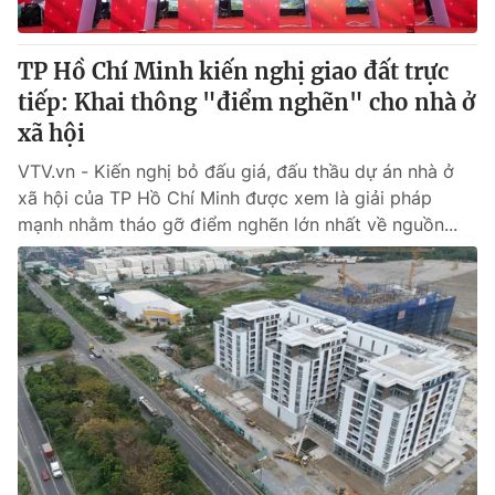
® Cấm sao chép dưới mọi hình thức nếu không có sự chấp
TP Hồ Chí Minh kiến nghị giao đất trực
thuận bằng văn bản. Ghi rõ nguồn VTV.vn khi phát hành lại
tiếp: Khai thông "điểm nghẽn" cho nhà ở
thông tin từ website này.
xã hội
VTV.vn - Kiến nghị bỏ đấu giá, đấu thầu dự án nhà ở
xã hội của TP Hồ Chí Minh được xem là giải pháp
mạnh nhằm tháo gỡ điểm nghẽn lớn nhất về nguồn...