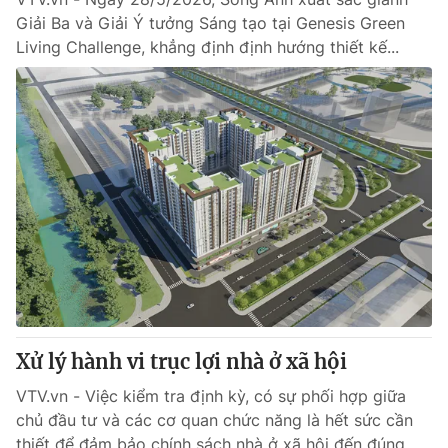
Giải Ba và Giải Ý tưởng Sáng tạo tại Genesis Green
Living Challenge, khẳng định định hướng thiết kế...
Xử lý hành vi trục lợi nhà ở xã hội
VTV.vn - Việc kiểm tra định kỳ, có sự phối hợp giữa
chủ đầu tư và các cơ quan chức năng là hết sức cần
thiết để đảm bảo chính sách nhà ở xã hội đến đúng...