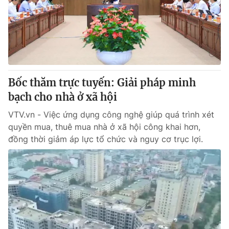
Giao lưu trực tuyến
Sản phẩm
Lịch phát sóng
Thị trường
Tư vấn
Chuyên mục khác
Bốc thăm trực tuyến: Giải pháp minh
Emagazine
Podcast
bạch cho nhà ở xã hội
VTV.vn - Việc ứng dụng công nghệ giúp quá trình xét
Photo
Infographic
quyền mua, thuê mua nhà ở xã hội công khai hơn,
đồng thời giảm áp lực tổ chức và nguy cơ trục lợi.
Video
Shorts video
VTV Money
VTV Thể thao
VTV Sức khoẻ
Bất động sản