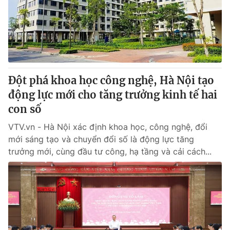
Tin tức
Kinh tế
Thế giới đó đây
Tài chính
Dữ liệu và đời sống
Câu chuyện quốc tế
Thị trường
Đột phá khoa học công nghệ, Hà Nội tạo
Truyền hình
Góc doanh nghiệp
động lực mới cho tăng trưởng kinh tế hai
Phim VTV
con số
Giải trí
Hậu trường
VTV.vn - Hà Nội xác định khoa học, công nghệ, đổi
Điện ảnh
mới sáng tạo và chuyển đổi số là động lực tăng
Đời sống
Nhân vật
trưởng mới, cùng đầu tư công, hạ tầng và cải cách...
Âm nhạc
Du lịch
Khán giả
Giáo dục
Sao
Làm đẹp
Giải sao mai
Tuyển sinh
Công nghệ
Chất lượng cuộc sống
Học trực tuyến
Hitech Công nghệ tương lai