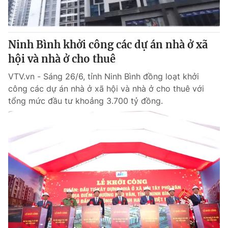
Giấy phép hoạt động báo in và báo điện tử số 483/GP-BTTTT
cấp ngày 29/12/2023
Tổng Biên tập:
Vũ Thanh Thủy
Ninh Bình khởi công các dự án nhà ở xã
Phó Tổng Biên tập:
Nguyễn Thị Mỹ Hạnh, Phạm Quốc Thắng,
hội và nhà ở cho thuê
Nguyễn Trọng Ninh
Tổng đài VTV:
024.38 355 931 - 024.38 355 932
VTV.vn - Sáng 26/6, tỉnh Ninh Bình đồng loạt khởi
Ðiện thoại Thời báo VTV:
024.66 897 897
công các dự án nhà ở xã hội và nhà ở cho thuê với
Email:
toasoan@vtv.vn
tổng mức đầu tư khoảng 3.700 tỷ đồng.
Liên hệ quảng cáo:
024-7300.7108