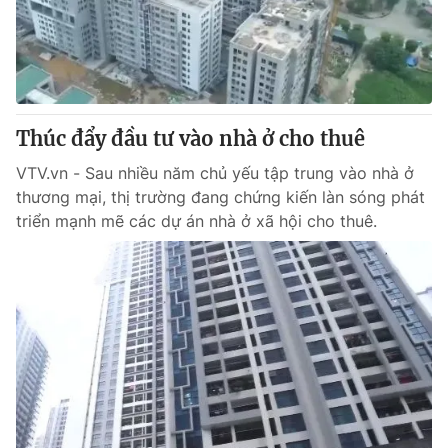
Thị trường 24h
Tấm lòng Việt
VTV4
Vươn mình bằng AI
VTV9
VTV8
Thúc đẩy đầu tư vào nhà ở cho thuê
VTV.vn - Sau nhiều năm chủ yếu tập trung vào nhà ở
Liên hệ tòa soạn
English
thương mại, thị trường đang chứng kiến làn sóng phát
triển mạnh mẽ các dự án nhà ở xã hội cho thuê.
THỜI BÁO VTV
Theo dõi báo trên
Cơ quan chủ quản:
Đài Truyền hình Việt Nam
Cơ quan báo chí:
Thời báo VTV