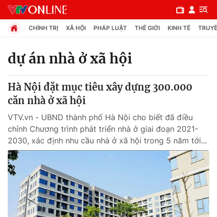
CHÍNH TRỊ
XÃ HỘI
PHÁP LUẬT
THẾ GIỚI
KINH TẾ
TRUYỀ
dự án nhà ở xã hội
Chuyên mục
Hà Nội đặt mục tiêu xây dựng 300.000
Chính trị
căn nhà ở xã hội
VTV.vn - UBND thành phố Hà Nội cho biết đã điều
Xã hội
chỉnh Chương trình phát triển nhà ở giai đoạn 2021-
2030, xác định nhu cầu nhà ở xã hội trong 5 năm tới...
Pháp luật
Y tế
Thế giới