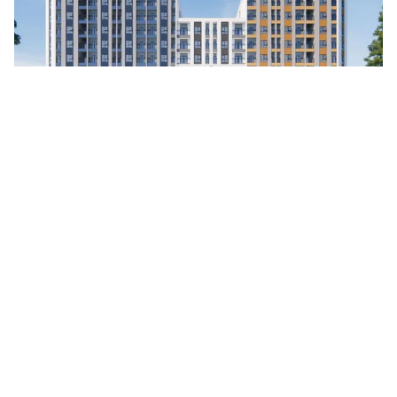
Tin mới
Video
Live
Emagazine
Trang chủ
Phát triển nhà ở cho thuê, hết thời đầu cơ
bất động sản
VTV.vn - Hiện nay, cả nước đang triển khai gần 800 dự
án nhà ở xã hội, với quy mô hơn 720.000 căn. Trong
đó, các căn hộ cho thuê chỉ có 42.000 căn.