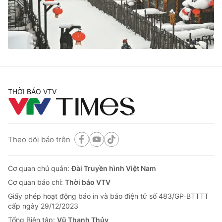
Giao lưu trực tuyến
Sản phẩm
Lịch phát sóng
Thị trường
Tư vấn
Chuyên mục khác
Emagazine
Podcast
THỜI BÁO VTV
Photo
Infographic
Theo dõi báo trên
Video
Shorts video
Cơ quan chủ quản:
Đài Truyền hình Việt Nam
VTV Money
VTV Thể thao
Cơ quan báo chí:
Thời báo VTV
Giấy phép hoạt động báo in và báo điện tử số 483/GP-BTTTT
VTV Sức khoẻ
Bất động sản
cấp ngày 29/12/2023
Tổng Biên tập:
Vũ Thanh Thủy