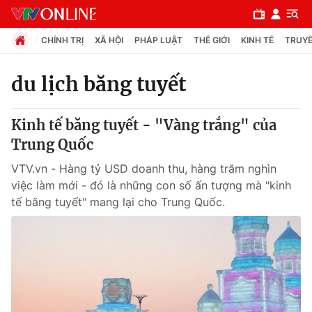
CHÍNH TRỊ
XÃ HỘI
PHÁP LUẬT
THẾ GIỚI
KINH TẾ
TRUYỀ
du lịch băng tuyết
Chuyên mục
Kinh tế băng tuyết - "Vàng trắng" của
Chính trị
Trung Quốc
VTV.vn - Hàng tỷ USD doanh thu, hàng trăm nghìn
Xã hội
việc làm mới - đó là những con số ấn tượng mà "kinh
tế băng tuyết" mang lại cho Trung Quốc.
Pháp luật
Y tế
Thế giới