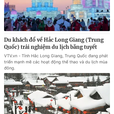
Tin tức
Kinh tế
Thế giới đó đây
Tài chính
Dữ liệu và đời sống
Câu chuyện quốc tế
Thị trường
Du khách đổ về Hắc Long Giang (Trung
Truyền hình
Góc doanh nghiệp
Quốc) trải nghiệm du lịch băng tuyết
Phim VTV
Giải trí
VTV.vn - Tỉnh Hắc Long Giang, Trung Quốc đang phát
Hậu trường
triển mạnh mẽ các hoạt động thể thao và du lịch mùa
Điện ảnh
đông.
Đời sống
Nhân vật
Âm nhạc
Du lịch
Khán giả
Giáo dục
Sao
Làm đẹp
Giải sao mai
Tuyển sinh
Công nghệ
Chất lượng cuộc sống
Học trực tuyến
Hitech Công nghệ tương lai