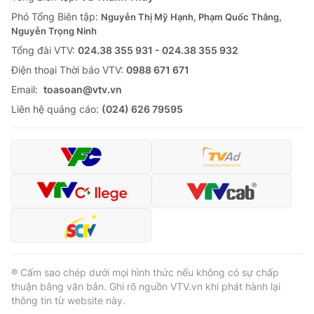
Thị trường 24h
Tấm lòng Việt
Phó Tổng Biên tập:
Nguyễn Thị Mỹ Hạnh, Phạm Quốc Thắng,
Nguyễn Trọng Ninh
VTV4
Vươn mình bằng AI
Tổng đài VTV:
024.38 355 931 - 024.38 355 932
Ðiện thoại Thời báo VTV:
0988 671 671
VTV9
VTV8
Email:
toasoan@vtv.vn
Liên hệ quảng cáo:
(024) 626 79595
Liên hệ tòa soạn
English
THỜI BÁO VTV
Theo dõi báo trên
® Cấm sao chép dưới mọi hình thức nếu không có sự chấp
thuận bằng văn bản. Ghi rõ nguồn VTV.vn khi phát hành lại
thông tin từ website này.
Cơ quan chủ quản:
Đài Truyền hình Việt Nam