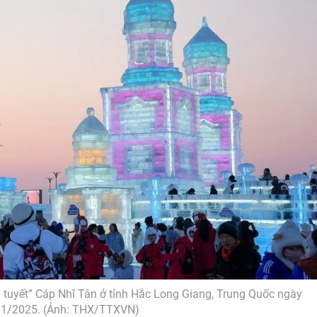
tuyết” Cáp Nhĩ Tân ở tỉnh Hắc Long Giang, Trung Quốc ngày
/1/2025. (Ảnh: THX/TTXVN)