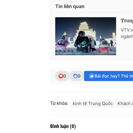
Tin liên quan
Trung
VTV.v
ngành
0
0
Bài đọc hay? Thả t
Từ khóa:
kinh tế Trung Quốc
Khách d
Bình luận
(
0
)