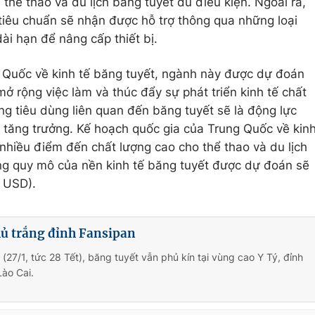
thể thao và du lịch băng tuyết đủ điều kiện. Ngoài ra,
t tiêu chuẩn sẽ nhận được hỗ trợ thông qua những loại
dài hạn để nâng cấp thiết bị.
 Quốc về kinh tế băng tuyết, ngành này được dự đoán
mở rộng việc làm và thúc đẩy sự phát triển kinh tế chất
 tiêu dùng liên quan đến băng tuyết sẽ là động lực
 tăng trưởng. Kế hoạch quốc gia của Trung Quốc về kin
 nhiều điểm đến chất lượng cao cho thể thao và du lịch
ổng quy mô của nền kinh tế băng tuyết được dự đoán sẽ
ỷ USD).
hủ trắng đỉnh Fansipan
(27/1, tức 28 Tết), băng tuyết vẫn phủ kín tại vùng cao Y Tý, đỉnh
Lào Cai.