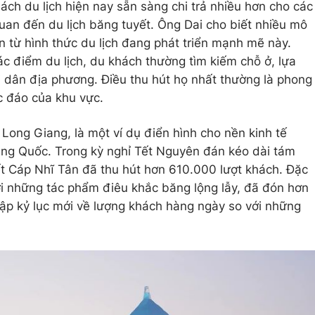
hách du lịch hiện nay sẵn sàng chi trả nhiều hơn cho các
 quan đến du lịch băng tuyết. Ông Dai cho biết nhiều mô
n từ hình thức du lịch đang phát triển mạnh mẽ này.
ác điểm du lịch, du khách thường tìm kiếm chỗ ở, lựa
i dân địa phương. Điều thu hút họ nhất thường là phong
c đáo của khu vực.
Long Giang, là một ví dụ điển hình cho nền kinh tế
ung Quốc. Trong kỳ nghỉ Tết Nguyên đán kéo dài tám
ết Cáp Nhĩ Tân đã thu hút hơn 610.000 lượt khách. Đặc
 với những tác phẩm điêu khắc băng lộng lẫy, đã đón hơn
lập kỷ lục mới về lượng khách hàng ngày so với những