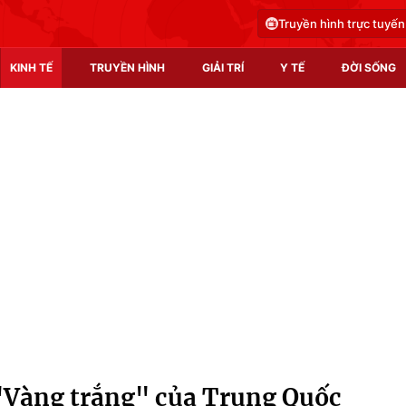
Truyền hình trực tuyến
KINH TẾ
TRUYỀN HÌNH
GIẢI TRÍ
Y TẾ
ĐỜI SỐNG
Pháp luật
Y tế
Truyền hình
Multimedia
Phim VTV
Video
Hậu trường
Shorts video
Nhân vật
Podcast
Khán giả
EMagazine
Giải sao mai
Photo
 "Vàng trắng" của Trung Quốc
Infographic