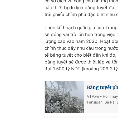
cơ sở dịch vụ công cho những môn 
các thiết bị du lịch băng tuyết đạ
trái phiếu chính phủ đặc biệt siêu 
Theo kế hoạch quốc gia của Trung
sẽ đóng vai trò lớn hơn trong việc 
lượng cao vào năm 2030. Hoạt động
chính thúc đẩy nhu cầu trong nước
tế băng tuyết cho biết đến khi đó,
băng tuyết sẽ được thiết lập và t
đạt 1.500 tỷ NDT (khoảng 209,2 t
Băng tuyết p
VTV.vn - Hôm nay 
Fansipan, Sa Pa, 