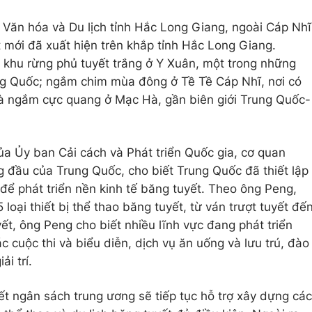
Văn hóa và Du lịch tỉnh Hắc Long Giang, ngoài Cáp Nhĩ
t mới đã xuất hiện trên khắp tỉnh Hắc Long Giang.
hu rừng phủ tuyết trắng ở Y Xuân, một trong những
ng Quốc; ngắm chim mùa đông ở Tề Tề Cáp Nhĩ, nơi có
và ngắm cực quang ở Mạc Hà, gần biên giới Trung Quốc-
a Ủy ban Cải cách và Phát triển Quốc gia, cơ quan
g đầu của Trung Quốc, cho biết Trung Quốc đã thiết lập
để phát triển nền kinh tế băng tuyết. Theo ông Peng,
loại thiết bị thể thao băng tuyết, từ ván trượt tuyết đế
ết, ông Peng cho biết nhiều lĩnh vực đang phát triển
 cuộc thi và biểu diễn, dịch vụ ăn uống và lưu trú, đào
i trí.
ết ngân sách trung ương sẽ tiếp tục hỗ trợ xây dựng các