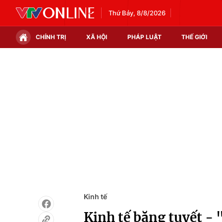
Thứ Bảy, 8/8/2026
CHÍNH TRỊ
XÃ HỘI
PHÁP LUẬT
THẾ GIỚI
Chính trị
Xã hội
Thế giới
Kinh tế
Tin tức
Tài chính
Thế giới đó đây
Thị trường
Câu chuyện quốc tế
Góc doanh nghiệp
Dữ liệu và đời sống
Kinh tế
Kinh tế băng tuyết -