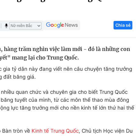
Góc ảnh
Chia sẻ
Giáo dục
Công nghệ
Tuyển sinh
Hitech Công ng
, hàng trăm nghìn việc làm mới - đó là những con
Học trực tuyến
Sản phẩm
yết" mang lại cho Trung Quốc.
g
Thị trường
ốc gia tỷ dân này đang viết nên câu chuyện tăng trưởng
Tư vấn
 đất băng giá.
, nhiều quan chức và chuyên gia cho biết Trung Quốc
n băng tuyết của mình, từ các môn thể thao mùa đông
động lực tăng trưởng mới cho nền kinh tế lớn thứ hai thế
o Bàn tròn về
Kinh tế Trung Quốc
, Chủ tịch Học viện Du