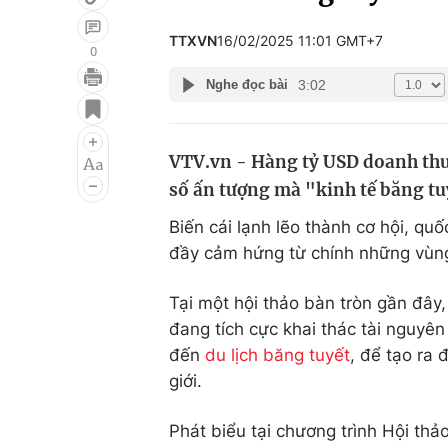
TTXVN
16/02/2025 11:01 GMT+7
0
3:02
Nghe đọc bài
Giải trí
Đời sống
Điện ảnh
Du lịch
VTV.vn - Hàng tỷ USD doanh thu
Âm nhạc
Làm đẹp
số ấn tượng mà "kinh tế băng tu
Sao
Chất lượng cuộc sốn
Biến cái lạnh lẽo thành cơ hội, qu
đầy cảm hứng từ chính những vùng
Tại một hội thảo bàn tròn gần đây
đang tích cực khai thác tài nguyê
đến
du lịch băng tuyết
, để tạo ra 
giới.
Phát biểu tại chương trình Hội thả