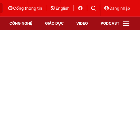
Cổng thông tin
English
Đăng nhập
CÔNG NGHỆ
GIÁO DỤC
VIDEO
PODCAST
VTV Money
VTV Thể thao
VTV Sức khoẻ
Bất động sản
Thị trường 24h
Tấm lòng Việt
Vươn mình bằng AI
VTV4
VTV8
VTV9
Lịch phát sóng
Giao lưu trực tuyến
Sự kiện