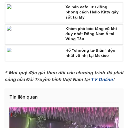
Xe bán cafe lưu động
phong cách Hello Kitty gây
sốt tại Mỹ
THỜI BÁO VTV
Khám phá bảo tàng vũ khí
duy nhất Đông Nam Á tại
Vũng Tàu
Hố "chuông tử thần" độc
Theo dõi báo trên
nhất vô nhị tại Mexico
Cơ quan chủ quản:
Đài Truyền hình Việt Nam
* Mời quý độc giả theo dõi các chương trình đã phát
sóng của Đài Truyền hình Việt Nam tại
TV Online
!
Cơ quan báo chí:
Thời báo VTV
Giấy phép hoạt động báo in và báo điện tử số 483/GP-BTTTT
cấp ngày 29/12/2023
Tin liên quan
Tổng Biên tập:
Vũ Thanh Thủy
Phó Tổng Biên tập:
Nguyễn Thị Mỹ Hạnh, Phạm Quốc Thắng,
Nguyễn Trọng Ninh
Tổng đài VTV:
024.38 355 931 - 024.38 355 932