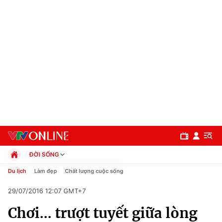
ĐỜI SỐNG
Chính trị
Du lịch
Làm đẹp
Chất lượng cuộc sống
Xã hội
29/07/2016 12:07 GMT+7
Pháp luật
Chuyên mục
Kinh tế
Chơi... trượt tuyết giữa lòng
Thể thao