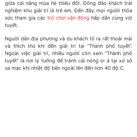
Phim VTV
giữa cái nắng mùa hè thiêu đốt. Đông đảo khách trải
Giải trí
nghiệm khu giải trí là trẻ em. Đến đây, mọi người thỏa
Hậu trường
sức tham gia các
trò chơi vận động
hấp dẫn cùng với
Điện ảnh
Đời sống
tuyết.
Nhân vật
Âm nhạc
Du lịch
Khán giả
Người dân địa phương và du khách tỏ ra rất thoải mái
Giáo dục
Sao
và thích thú khi đến giải trí tại “Thành phố tuyết”.
Làm đẹp
Giải sao mai
Ngoài việc giải trí, nhiều người còn xem “Thành phố
Tuyển sinh
Công nghệ
tuyết” là nơi lý tưởng để tránh cái nóng oi ả tại xứ sở
Chất lượng cuộc sống
Học trực tuyến
sa mạc khi nhiệt độ bên ngoài lên đến hơn 40 độ C.
Hitech Công nghệ tương lai
Giao lưu trực tuyến
Sản phẩm
Lịch phát sóng
Thị trường
Tư vấn
Chuyên mục khác
Emagazine
Podcast