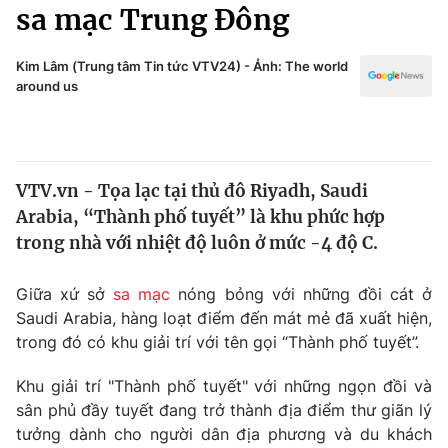
Chính trị
sa mạc Trung Đông
Truyền hình
Văn hóa - Giải trí
Xã hội
Kim Lâm (Trung tâm Tin tức VTV24) - Ảnh: The world
Y tế
around us
Đời sống
Pháp luật
Công nghệ
Giáo dục
Y tế
VTV.vn - Tọa lạc tại thủ đô Riyadh, Saudi
Arabia, “Thành phố tuyết” là khu phức hợp
Thế giới
trong nhà với nhiệt độ luôn ở mức -4 độ C.
Tin tức
Giữa xứ sở
sa mạc
nóng bỏng với những đồi cát ở
Kinh tế
Saudi Arabia, hàng loạt điểm đến mát mẻ đã xuất hiện,
Thế giới đó đây
Tài chính
trong đó có khu giải trí với tên gọi “Thành phố tuyết”.
Dữ liệu và đời sống
Câu chuyện quốc tế
Thị trường
Khu giải trí "Thành phố tuyết" với những ngọn đồi và
sân phủ đầy tuyết đang trở thành địa điểm thư giãn lý
Truyền hình
Góc doanh nghiệp
tưởng dành cho người dân địa phương và du khách