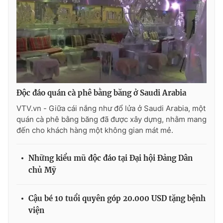
Ðiện thoại Thời báo VTV:
024.66 897 897
Email:
toasoan@vtv.vn
Liên hệ quảng cáo:
024-7300.7108
Độc đáo quán cà phê bằng băng ở Saudi Arabia
VTV.vn - Giữa cái nắng như đổ lửa ở Saudi Arabia, một
quán cà phê bằng băng đã được xây dựng, nhằm mang
đến cho khách hàng một không gian mát mẻ.
Những kiểu mũ độc đáo tại Đại hội Đảng Dân
chủ Mỹ
® Cấm sao chép dưới mọi hình thức nếu không có sự chấp
thuận bằng văn bản. Ghi rõ nguồn VTV.vn khi phát hành lại
thông tin từ website này.
Cậu bé 10 tuổi quyên góp 20.000 USD tặng bệnh
viện