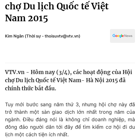
Chính trị
chợ Du lịch Quốc tế Việt
Truyền hình
Nam 2015
Văn hóa - Giải trí
Xã hội
Y tế
Đời sống
Kim Ngân (Thời sự - thoisuvtv@vtv.vn)
Pháp luật
Công nghệ
Giáo dục
Y tế
VTV.vn - Hôm nay (3/4), các hoạt động của Hội
Thế giới
chợ Du lịch Quốc tế Việt Nam- Hà Nội 2015 đã
Tin tức
chính thức bắt đầu.
Kinh tế
Thế giới đó đây
Tuy mới bước sang năm thứ 3, nhưng hội chợ này đã
Tài chính
Dữ liệu và đời sống
trở thành một sàn giao dịch lớn nhất trong năm của
Câu chuyện quốc tế
Thị trường
ngành. Điều đáng nói là không chỉ doanh nghiệp, mà
đông đảo người dân tới đây để tìm kiếm cơ hội đi du
Truyền hình
Góc doanh nghiệp
lịch một cách tiện ích nhất.