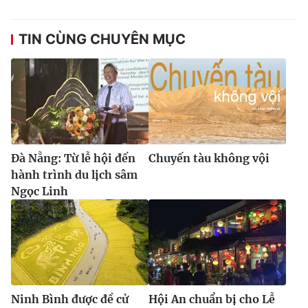
Ðiện thoại Thời báo VTV:
024.66 897 897
Email:
toasoan@vtv.vn
TIN CÙNG CHUYÊN MỤC
Liên hệ quảng cáo:
024-7300.7108
Đà Nẵng: Từ lễ hội đến
Chuyến tàu không vội
hành trình du lịch sâm
Ngọc Linh
® Cấm sao chép dưới mọi hình thức nếu không có sự chấp
thuận bằng văn bản. Ghi rõ nguồn VTV.vn khi phát hành lại
thông tin từ website này.
Ninh Bình được đề cử
Hội An chuẩn bị cho Lễ