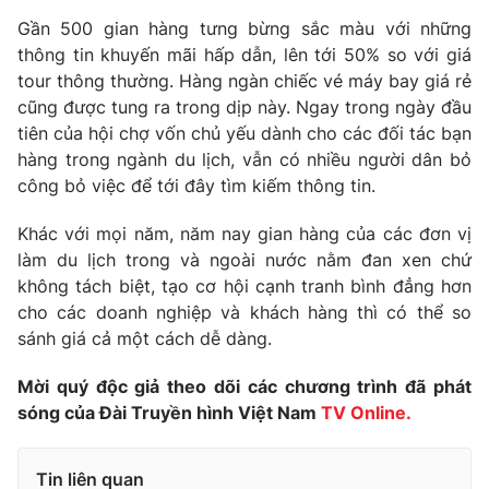
Phim VTV
Giải trí
Gần 500 gian hàng tưng bừng sắc màu với những
Hậu trường
thông tin khuyến mãi hấp dẫn, lên tới 50% so với giá
Điện ảnh
tour thông thường. Hàng ngàn chiếc vé máy bay giá rẻ
Đời sống
Nhân vật
cũng được tung ra trong dịp này. Ngay trong ngày đầu
Âm nhạc
Du lịch
tiên của hội chợ vốn chủ yếu dành cho các đối tác bạn
Khán giả
Giáo dục
Sao
hàng trong ngành du lịch, vẫn có nhiều người dân bỏ
Làm đẹp
Giải sao mai
công bỏ việc để tới đây tìm kiếm thông tin.
Tuyển sinh
Công nghệ
Chất lượng cuộc sống
Khác với mọi năm, năm nay gian hàng của các đơn vị
Học trực tuyến
Hitech Công nghệ tương lai
làm du lịch trong và ngoài nước nằm đan xen chứ
Giao lưu trực tuyến
không tách biệt, tạo cơ hội cạnh tranh bình đẳng hơn
Sản phẩm
cho các doanh nghiệp và khách hàng thì có thể so
sánh giá cả một cách dễ dàng.
Lịch phát sóng
Thị trường
Mời quý độc giả theo dõi các chương trình đã phát
Tư vấn
sóng của Đài Truyền hình Việt Nam
TV Online.
Chuyên mục khác
Emagazine
Podcast
Tin liên quan