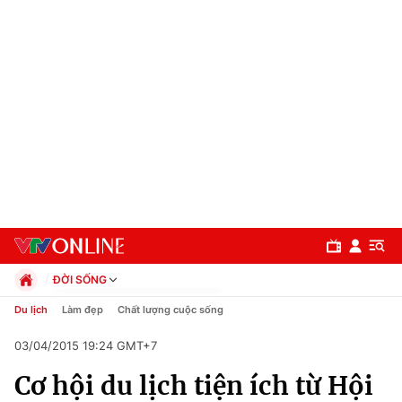
ĐỜI SỐNG
Chính trị
Du lịch
Làm đẹp
Chất lượng cuộc sống
Xã hội
03/04/2015 19:24 GMT+7
Pháp luật
Chuyên mục
Kinh tế
Cơ hội du lịch tiện ích từ Hội
Thể thao