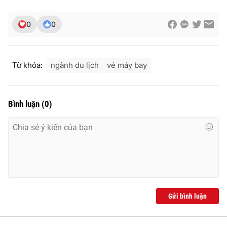
0
0
THỜI BÁO VTV
Từ khóa:
ngành du lịch
vé máy bay
Theo dõi báo trên
Bình luận
(
0
)
Cơ quan chủ quản:
Đài Truyền hình Việt Nam
Cơ quan báo chí:
Thời báo VTV
Giấy phép hoạt động báo in và báo điện tử số 483/GP-BTTTT
cấp ngày 29/12/2023
Tổng Biên tập:
Vũ Thanh Thủy
Phó Tổng Biên tập:
Nguyễn Thị Mỹ Hạnh, Phạm Quốc Thắng,
Gửi bình luận
Nguyễn Trọng Ninh
Tổng đài VTV:
024.38 355 931 - 024.38 355 932