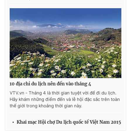
Photo
Infographic
Video
Shorts video
VTV Money
VTV Thể thao
VTV Sức khoẻ
Bất động sản
Thị trường 24h
Tấm lòng Việt
10 địa chỉ du lịch nên đến vào tháng 4
VTV.vn - Tháng 4 là thời gian tuyệt vời để đi du lịch.
VTV4
Vươn mình bằng AI
Hãy khám những điểm đến và lễ hội đặc sắc trên toàn
thế giới trong khoảng thời gian này.
VTV9
VTV8
Khai mạc Hội chợ Du lịch quốc tế Việt Nam 2015
Liên hệ tòa soạn
English