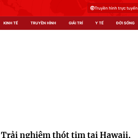
Truyền hình trực tuyến
KINH TẾ
TRUYỀN HÌNH
GIẢI TRÍ
Y TẾ
ĐỜI SỐNG
Pháp luật
Y tế
Truyền hình
Multimedia
Phim VTV
Video
Hậu trường
Shorts video
Nhân vật
Podcast
Khán giả
EMagazine
Giải sao mai
Photo
Trải nghiệm thót tim tại Hawaii,
Infographic