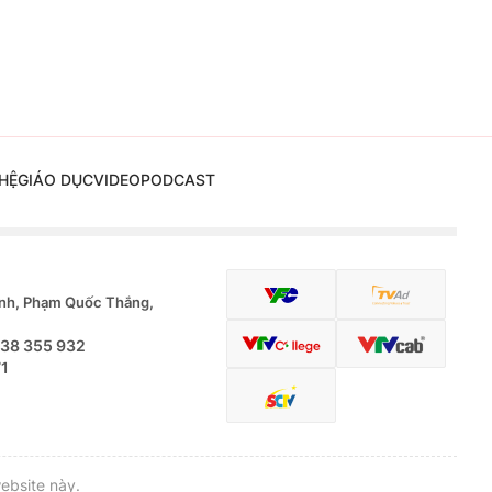
HỆ
GIÁO DỤC
VIDEO
PODCAST
nh, Phạm Quốc Thắng,
.38 355 932
71
ebsite này.