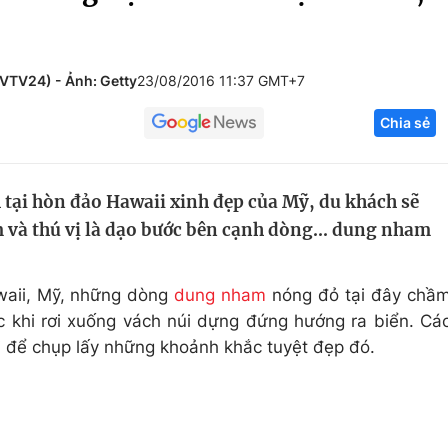
Góc ảnh
 VTV24) - Ảnh: Getty
23/08/2016 11:37 GMT+7
Giáo dục
Công nghệ
Chia sẻ
Tuyển sinh
Hitech Công ng
Học trực tuyến
Sản phẩm
h tại hòn đảo Hawaii xinh đẹp của Mỹ, du khách sẽ
g
Thị trường
m và thú vị là dạo bước bên cạnh dòng... dung nham
Tư vấn
awaii, Mỹ, những dòng
dung nham
nóng đỏ tại đây chầ
ớc khi rơi xuống vách núi dựng đứng hướng ra biển. Cá
i để chụp lấy những khoảnh khắc tuyệt đẹp đó.