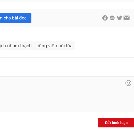
im cho bài đọc
lịch nham thạch
công viên núi lửa
Gửi bình luận