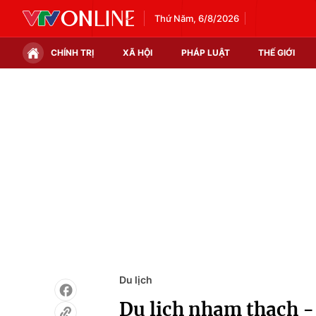
Thứ Năm, 6/8/2026
CHÍNH TRỊ
XÃ HỘI
PHÁP LUẬT
THẾ GIỚI
Chính trị
Xã hội
Thế giới
Kinh tế
Tin tức
Tài chính
Thế giới đó đây
Thị trường
Câu chuyện quốc tế
Góc doanh nghiệp
Dữ liệu và đời sống
Du lịch
Du lịch nham thạch - 