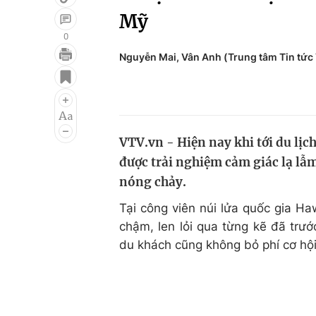
Mỹ
0
Nguyễn Mai, Vân Anh (Trung tâm Tin tức
Giải trí
Đời sống
Điện ảnh
Du lịch
Âm nhạc
Làm đẹp
VTV.vn - Hiện nay khi tới du lịc
Sao
Chất lượng cuộc sốn
được trải nghiệm cảm giác lạ lẫ
nóng chảy.
Tại công viên núi lửa quốc gia H
chậm, len lỏi qua từng kẽ đã trư
du khách cũng không bỏ phí cơ hộ