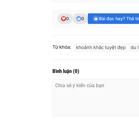
0
0
Bài đọc hay? Thả t
Từ khóa:
khoảnh khắc tuyệt đẹp
du 
Bình luận
(
0
)