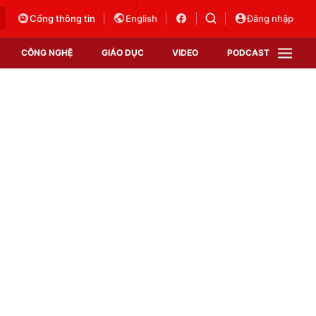
Cổng thông tin
English
Đăng nhập
CÔNG NGHỆ
GIÁO DỤC
VIDEO
PODCAST
VTV Money
VTV Thể thao
VTV Sức khoẻ
Bất động sản
Thị trường 24h
Tấm lòng Việt
Vươn mình bằng AI
VTV4
VTV8
VTV9
Lịch phát sóng
Giao lưu trực tuyến
Sự kiện