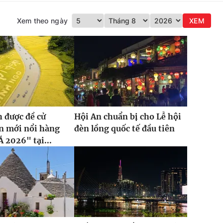
Xem theo ngày
XEM
 được đề cử
Hội An chuẩn bị cho Lễ hội
n mới nổi hàng
đèn lồng quốc tế đầu tiên
Á 2026" tại...