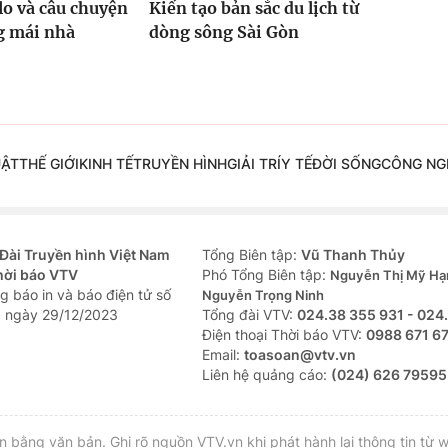
lo và câu chuyện
Kiến tạo bản sắc du lịch từ
g mái nhà
dòng sông Sài Gòn
UẬT
THẾ GIỚI
KINH TẾ
TRUYỀN HÌNH
GIẢI TRÍ
Y TẾ
ĐỜI SỐNG
CÔNG NG
Đài Truyền hình Việt Nam
Tổng Biên tập:
Vũ Thanh Thủy
hời báo VTV
Phó Tổng Biên tập:
Nguyễn Thị Mỹ Hạ
g báo in và báo điện tử số
Nguyễn Trọng Ninh
 ngày 29/12/2023
Tổng đài VTV:
024.38 355 931 - 024
Ðiện thoại Thời báo VTV:
0988 671 6
Email:
toasoan@vtv.vn
Liên hệ quảng cáo:
(024) 626 79595
bằng văn bản. Ghi rõ nguồn VTV.vn khi phát hành lại thông tin từ w