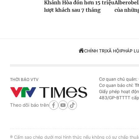
Khánh Hòa đón hơn 15 triệu
Alberobel
lượt khách sau 7 tháng
của nhữn
CHÍNH TRỊ
XÃ HỘI
PHÁP L
Cơ quan chủ quản:
THỜI BÁO VTV
Cơ quan báo chí:
T
Giấy phép hoạt độn
483/GP-BTTTT cấp
Theo dõi báo trên
® Cấm sao chép dưới mọi hình thức nếu không có sự chấp thuận 